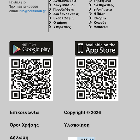
Ανακοινώσεις
Τηλέφωνα
Ηράκλειο
Διαγωνισμοί
e-Υπηρεσίες
Τηλ.: 2813-409000
Προσλήψεις
e-Αιτήματα
email:
info@heraklion.gr
Διαβουλεύσεις
Η Πόλη
Εκδηλώσεις
Ιστορία
Ο Δήμος
Κνωσός
Υπηρεσίες
Μουσεία
Επικοινωνία
Copyright © 2026
Όροι Χρήσης
Υλοποίηση
Δήλωση