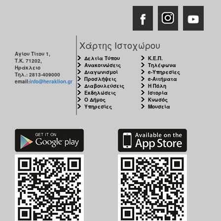
Χάρτης Ιστοχώρου
Αγίου Τίτου 1,
Δελτία Τύπου
Κ.Ε.Π.
Τ.Κ. 71202,
Ανακοινώσεις
Τηλέφωνα
Ηράκλειο
Διαγωνισμοί
e-Υπηρεσίες
Τηλ.: 2813-409000
Προσλήψεις
e-Αιτήματα
email:
info@heraklion.gr
Διαβουλεύσεις
Η Πόλη
Εκδηλώσεις
Ιστορία
Ο Δήμος
Κνωσός
Υπηρεσίες
Μουσεία