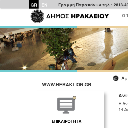
GR
EN
Γραμμή Παραπόνων τηλ : 2813-4
Ο 
Αρ
WWW.HERAKLION.GR
Αντ
Η Αν
14 Δ
ΕΠΙΚΑΙΡΟΤΗΤΑ