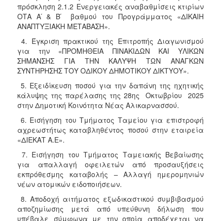
πρόσκληση 2.1.2 Ενεργειακές αναβαθμίσεις κτιρίων
ΟΤΑ Α ́& Β ́ βαθμού του Προγράμματος «ΔΙΚΑΙΗ
ΑΝΑΠΤΥΞΙΑΚΗ ΜΕΤΑΒΑΣΗ».
4. Έγκριση πρακτικού της Επιτροπής Διαγωνισμού
για την «ΠΡΟΜΗΘΕΙΑ ΠΙΝΑΚΙΔΩΝ ΚΑΙ ΥΛΙΚΩΝ
ΣΗΜΑΝΣΗΣ ΓΙΑ ΤΗΝ ΚΑΛΥΨΗ ΤΩΝ ΑΝΑΓΚΩΝ
ΣΥΝΤΗΡΗΣΗΣ ΤΟΥ ΟΔΙΚΟΥ ΔΗΜΟΤΙΚΟΥ ΔΙΚΤΥΟΥ».
5. Εξειδίκευση ποσού για την δαπάνη της ηχητικής
κάλυψης της παρέλασης της 28ης Οκτωβρίου 2025
στην Δημοτική Κοινότητα Νέας Αλικαρνασσού.
6. Εισήγηση του Τμήματος Ταμείου για επιστροφή
αχρεωστήτως καταβληθέντος ποσού στην εταιρεία
«ΔΙΕΚΑΤ Α.Ε».
7. Εισήγηση του Τμήματος Ταμειακής Βεβαίωσης
για απαλλαγή οφειλετών από προσαυξήσεις
εκπρόθεσμης καταβολής – Αλλαγή ημερομηνιών
νέων ατομικών ειδοποιήσεων.
8. Αποδοχή αιτήματος εξωδικαστικού συμβιβασμού
αποζημίωσης μετά από υπεύθυνη δήλωση που
υπέβαλε σύμφωνα με την οποία αποδέχεται να