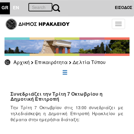
GR
EN
ΕΙΣΟΔΟΣ
ΕΠΙΚΑΙΡΟΤΗΤΑ
Toggle
navigati
Δελτία
Τύπου
Αρχείο
Αρχική
Επικαιρότητα
Δελτία Τύπου
ΔΗΜΟΤΗΣ
ΕΠΙΣΚΕΠΤΗΣ
Συνεδριάζει την Τρίτη 7 Οκτωβρίου η
Δημοτική Επιτροπή
ΗΡΑΚΛΕΙΟ
Την Τρίτη 7 Οκτωβρίου στις 13:00 συνεδριάζει με
ΓΙΑ...
τηλεδιάσκεψη η Δημοτική Επιτροπή Ηρακλείου με
θέματα στην ημερήσια διάταξη: