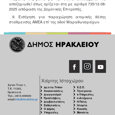
αποζημιωθεί όπως ορίζεται στη με αριθμό 735/12-08-
2025 απόφαση της Δημοτικής Επιτροπής.
9. Εισήγηση για παραχώρηση ατομικής θέσης
στάθμευσης ΑΜΕΑ επί της οδού Μαραθωνομάχων.
Χάρτης Ιστοχώρου
Αγίου Τίτου 1,
Δελτία Τύπου
Κ.Ε.Π.
Τ.Κ. 71202,
Ανακοινώσεις
Τηλέφωνα
Ηράκλειο
Διαγωνισμοί
e-Υπηρεσίες
Τηλ.: 2813-409000
Προσλήψεις
e-Αιτήματα
email:
info@heraklion.gr
Διαβουλεύσεις
Η Πόλη
Εκδηλώσεις
Ιστορία
Ο Δήμος
Κνωσός
Υπηρεσίες
Μουσεία