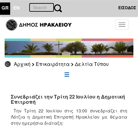
GR
EN
ΕΙΣΟΔΟΣ
ΕΠΙΚΑΙΡΟΤΗΤΑ
Toggle
navigati
Δελτία
Τύπου
Αρχείο
Αρχική
Επικαιρότητα
Δελτία Τύπου
ΔΗΜΟΤΗΣ
ΕΠΙΣΚΕΠΤΗΣ
Συνεδριάζει την Τρίτη 22 Ιουλίου η Δημοτική
Επιτροπή
ΗΡΑΚΛΕΙΟ
Την Τρίτη 22 Ιουλίου στις 13:00 συνεδριάζει στη
ΓΙΑ...
Λότζια η Δημοτική Επιτροπή Ηρακλείου με θέματα
στην ημερήσια διάταξη: