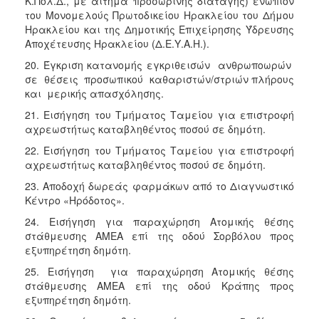
Κ.Πολ.Δ., με αίτημα προσωρινής διαταγής) ενώπιον
του Μονομελούς Πρωτοδικείου Ηρακλείου του Δήμου
Ηρακλείου και της Δημοτικής Επιχείρησης Ύδρευσης
Αποχέτευσης Ηρακλείου (Δ.Ε.Υ.Α.Η.).
20. Έγκριση κατανομής εγκριθεισών ανθρωποωρών
σε θέσεις προσωπικού καθαριστών/στριών πλήρους
και μερικής απασχόλησης.
21. Εισήγηση του Τμήματος Ταμείου για επιστροφή
αχρεωστήτως καταβληθέντος ποσού σε δημότη.
22. Εισήγηση του Τμήματος Ταμείου για επιστροφή
αχρεωστήτως καταβληθέντος ποσού σε δημότη.
23. Αποδοχή δωρεάς φαρμάκων από το Διαγνωστικό
Κέντρο «Ηρόδοτος».
24. Εισήγηση για παραχώρηση Ατομικής θέσης
στάθμευσης ΑΜΕΑ επί της οδού Σορβόλου προς
εξυπηρέτηση δημότη.
25. Εισήγηση για παραχώρηση Ατομικής θέσης
στάθμευσης ΑΜΕΑ επί της οδού Κράπης προς
εξυπηρέτηση δημότη.