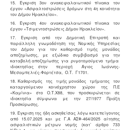
15. Έγκριση 3ου ανακεφαλαιωτικού πίνακα του
έργου «Ασφαλτοστρώσεις δρόμων στη 4η κοινότητα
του Δήμου Ηρακλείου».
16. Έγκριση 4ου ανακεφαλαιωτικού πίνακα του
έργου «Τσιμεντοστρώσεις Δήμου Ηρακλείου».
17. Έγκριση από την Δημοτική Επιτροπή και
παράλληλη γνωμοδότηση της Νομικής Υπηρεσίας
του Δήμου για τον καθορισμό τιμής μονάδος
αποζημίωσης, με εξώδικο συμβιβασμό για την
καταβολή αποζημίωσης για ρυμοτομούμενο τμήμα
ιδιοκτησίας στην περιοχή Άγιος Ιωάννης-
Μεσαμπελιές-Φορτέτσα, Ο.Τ. Γ1701.
18. Καθορισμός της τιμής μονάδος τμήματος του
καταργούμενου κοινόχρηστου χώρου της Π.Ε
«Καμίνια» στο Ο.Τ.Χ88, που προσκυρώνεται σε
ιδιοκτησία σύμφωνα με την 27/1977 Πράξη
Προσκύρωσης.
19. Έγκριση της ήδη ασκηθείσας λόγω κατεπείγοντος
από 15.07.2025 και με Γ.Α ΑΣΦ-464/2025 αίτησης
ασφαλιστικών μέτρων νομής (κατ’ άρθρο 733