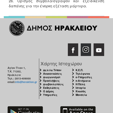
26. Ορισμός συμβολαιογράφου και εξειδίκευση
δαπάνης για την ένορκη εξέταση μάρτυρα.
Χάρτης Ιστοχώρου
Αγίου Τίτου 1,
Δελτία Τύπου
Κ.Ε.Π.
Τ.Κ. 71202,
Ανακοινώσεις
Τηλέφωνα
Ηράκλειο
Διαγωνισμοί
e-Υπηρεσίες
Τηλ.: 2813-409000
Προσλήψεις
e-Αιτήματα
email:
info@heraklion.gr
Διαβουλεύσεις
Η Πόλη
Εκδηλώσεις
Ιστορία
Ο Δήμος
Κνωσός
Υπηρεσίες
Μουσεία