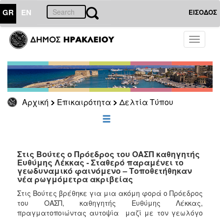
GR
EN
ΕΙΣΟΔΟΣ
ΕΠΙΚΑΙΡΟΤΗΤΑ
Toggle
navigati
Δελτία
Τύπου
Αρχείο
Αρχική
Επικαιρότητα
Δελτία Τύπου
ΔΗΜΟΤΗΣ
ΕΠΙΣΚΕΠΤΗΣ
Στις Βούτες ο Πρόεδρος του ΟΑΣΠ καθηγητής
Ευθύμης Λέκκας - Σταθερό παραμένει το
γεωδυναμικό φαινόμενο – Τοποθετήθηκαν
ΗΡΑΚΛΕΙΟ
νέα ρωγμόμετρα ακριβείας
ΓΙΑ...
Στις Βούτες βρέθηκε για μια ακόμη φορά ο Πρόεδρος
του ΟΑΣΠ, καθηγητής Ευθύμης Λέκκας,
πραγματοποιώντας αυτοψία μαζί με τον γεωλόγο