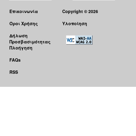
Επικοινωνία
Copyright © 2026
Όροι Χρήσης
Υλοποίηση
Δήλωση
Προσβασιμότητας
Πλοήγηση
FAQs
RSS