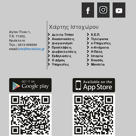
Χάρτης Ιστοχώρου
Αγίου Τίτου 1,
Δελτία Τύπου
Κ.Ε.Π.
Τ.Κ. 71202,
Ανακοινώσεις
Τηλέφωνα
Ηράκλειο
Διαγωνισμοί
e-Υπηρεσίες
Τηλ.: 2813-409000
Προσλήψεις
e-Αιτήματα
email:
info@heraklion.gr
Διαβουλεύσεις
Η Πόλη
Εκδηλώσεις
Ιστορία
Ο Δήμος
Κνωσός
Υπηρεσίες
Μουσεία