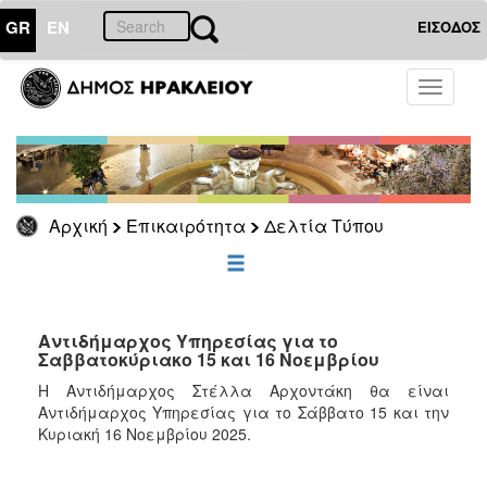
GR
EN
ΕΙΣΟΔΟΣ
ΕΠΙΚΑΙΡΟΤΗΤΑ
Toggle
navigati
Δελτία
Τύπου
Αρχείο
Αρχική
Επικαιρότητα
Δελτία Τύπου
ΔΗΜΟΤΗΣ
ΕΠΙΣΚΕΠΤΗΣ
Αντιδήμαρχος Υπηρεσίας για το
Σαββατοκύριακο 15 και 16 Νοεμβρίου
ΗΡΑΚΛΕΙΟ
Η Αντιδήμαρχος Στέλλα Αρχοντάκη θα είναι
ΓΙΑ...
Αντιδήμαρχος Υπηρεσίας για το Σάββατο 15 και την
Κυριακή 16 Νοεμβρίου 2025.