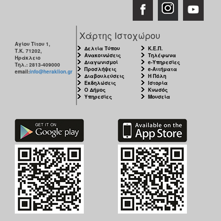
Χάρτης Ιστοχώρου
Αγίου Τίτου 1,
Δελτία Τύπου
Κ.Ε.Π.
Τ.Κ. 71202,
Ανακοινώσεις
Τηλέφωνα
Ηράκλειο
Διαγωνισμοί
e-Υπηρεσίες
Τηλ.: 2813-409000
Προσλήψεις
e-Αιτήματα
email:
info@heraklion.gr
Διαβουλεύσεις
Η Πόλη
Εκδηλώσεις
Ιστορία
Ο Δήμος
Κνωσός
Υπηρεσίες
Μουσεία