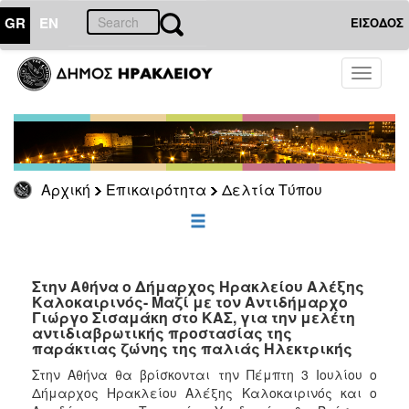
GR
EN
ΕΙΣΟΔΟΣ
ΕΠΙΚΑΙΡΟΤΗΤΑ
Toggle
navigati
Δελτία
Τύπου
Αρχείο
Αρχική
Επικαιρότητα
Δελτία Τύπου
ΔΗΜΟΤΗΣ
ΕΠΙΣΚΕΠΤΗΣ
Στην Αθήνα ο Δήμαρχος Ηρακλείου Αλέξης
Καλοκαιρινός- Μαζί με τον Αντιδήμαρχο
Γιώργο Σισαμάκη στο ΚΑΣ, για την μελέτη
ΗΡΑΚΛΕΙΟ
αντιδιαβρωτικής προστασίας της
ΓΙΑ...
παράκτιας ζώνης της παλιάς Ηλεκτρικής
Στην Αθήνα θα βρίσκονται την Πέμπτη 3 Ιουλίου ο
Δήμαρχος Ηρακλείου Αλέξης Καλοκαιρινός και ο