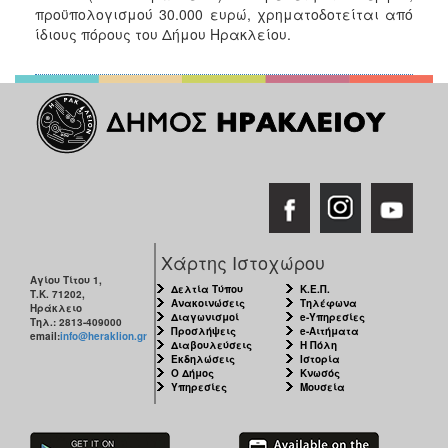
προϋπολογισμού 30.000 ευρώ, χρηματοδοτείται από
ίδιους πόρους του Δήμου Ηρακλείου.
Χάρτης Ιστοχώρου
Αγίου Τίτου 1,
Δελτία Τύπου
Κ.Ε.Π.
Τ.Κ. 71202,
Ανακοινώσεις
Τηλέφωνα
Ηράκλειο
Διαγωνισμοί
e-Υπηρεσίες
Τηλ.: 2813-409000
Προσλήψεις
e-Αιτήματα
email:
info@heraklion.gr
Διαβουλεύσεις
Η Πόλη
Εκδηλώσεις
Ιστορία
Ο Δήμος
Κνωσός
Υπηρεσίες
Μουσεία