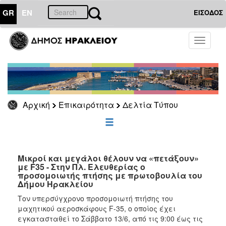
GR
EN
ΕΙΣΟΔΟΣ
ΕΠΙΚΑΙΡΟΤΗΤΑ
Toggle
navigati
Δελτία
Τύπου
Αρχείο
Αρχική
Επικαιρότητα
Δελτία Τύπου
ΔΗΜΟΤΗΣ
ΕΠΙΣΚΕΠΤΗΣ
Μικροί και μεγάλοι θέλουν να «πετάξουν»
με F35 - Στην Πλ. Ελευθερίας ο
προσομοιωτής πτήσης με πρωτοβουλία του
ΗΡΑΚΛΕΙΟ
Δήμου Ηρακλείου
ΓΙΑ...
Τον υπερσύγχρονο προσομοιωτή πτήσης του
μαχητικού αεροσκάφους F-35, ο οποίος έχει
εγκατασταθεί το Σάββατο 13/6, από τις 9:00 έως τις