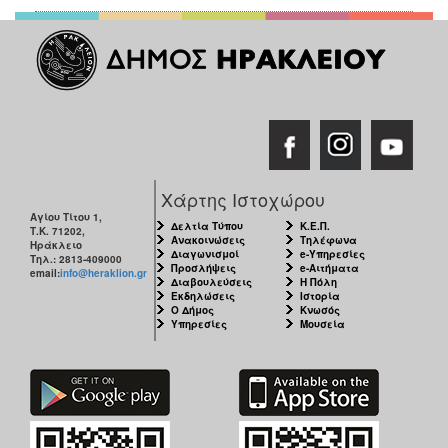
Χάρτης Ιστοχώρου
Αγίου Τίτου 1,
Δελτία Τύπου
Κ.Ε.Π.
Τ.Κ. 71202,
Ανακοινώσεις
Τηλέφωνα
Ηράκλειο
Διαγωνισμοί
e-Υπηρεσίες
Τηλ.: 2813-409000
Προσλήψεις
e-Αιτήματα
email:
info@heraklion.gr
Διαβουλεύσεις
Η Πόλη
Εκδηλώσεις
Ιστορία
Ο Δήμος
Κνωσός
Υπηρεσίες
Μουσεία