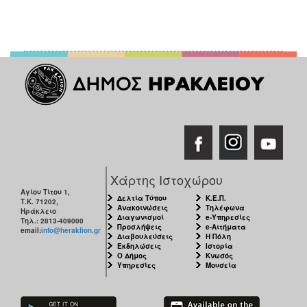
Χάρτης Ιστοχώρου
Αγίου Τίτου 1,
Δελτία Τύπου
Κ.Ε.Π.
Τ.Κ. 71202,
Ανακοινώσεις
Τηλέφωνα
Ηράκλειο
Διαγωνισμοί
e-Υπηρεσίες
Τηλ.: 2813-409000
Προσλήψεις
e-Αιτήματα
email:
info@heraklion.gr
Διαβουλεύσεις
Η Πόλη
Εκδηλώσεις
Ιστορία
Ο Δήμος
Κνωσός
Υπηρεσίες
Μουσεία