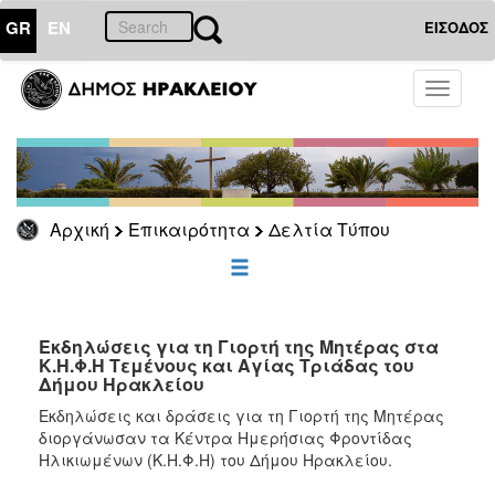
GR
EN
ΕΙΣΟΔΟΣ
ΕΠΙΚΑΙΡΟΤΗΤΑ
Toggle
navigati
Δελτία
Τύπου
Αρχείο
Αρχική
Επικαιρότητα
Δελτία Τύπου
ΔΗΜΟΤΗΣ
ΕΠΙΣΚΕΠΤΗΣ
Εκδηλώσεις για τη Γιορτή της Μητέρας στα
Κ.Η.Φ.Η Τεμένους και Αγίας Τριάδας του
Δήμου Ηρακλείου
ΗΡΑΚΛΕΙΟ
ΓΙΑ...
Εκδηλώσεις και δράσεις για τη Γιορτή της Μητέρας
διοργάνωσαν τα Κέντρα Ημερήσιας Φροντίδας
Ηλικιωμένων (Κ.Η.Φ.Η) του Δήμου Ηρακλείου.