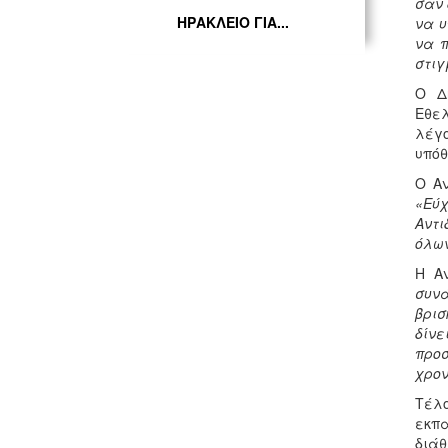
σαν 
ΗΡΑΚΛΕΙΟ ΓΙΑ...
να υ
να π
στιγ
Ο Δ
Εθελ
λέγο
υπόθ
Ο Αν
«Εύχ
Αντ
όλων
Η Α
συν
βρισ
δίνε
προσ
χρον
Τέλ
εκπα
διάθ