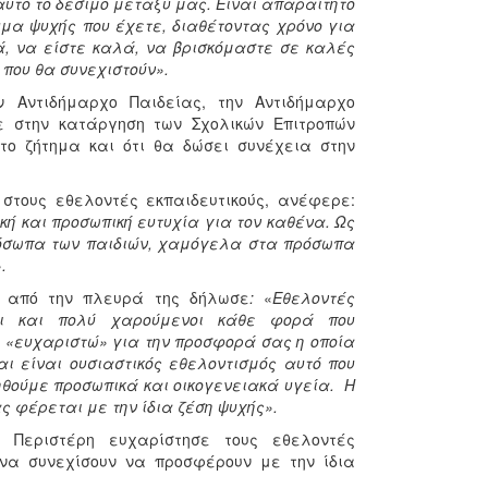
υτό το δέσιμο μεταξύ μας. Είναι απαραίτητο
υμα ψυχής που έχετε, διαθέτοντας χρόνο για
ά, να είστε καλά, να βρισκόμαστε σε καλές
 που θα συνεχιστούν».
 Αντιδήμαρχο Παιδείας, την Αντιδήμαρχο
κε στην κατάργηση των Σχολικών Επιτροπών
το ζήτημα και ότι θα δώσει συνέχεια στην
στους εθελοντές εκπαιδευτικούς, ανέφερε:
κή και προσωπική ευτυχία για τον καθένα. Ως
όσωπα των παιδιών, χαμόγελα στα πρόσωπα
.
η από την πλευρά της δήλωσε
:
«
Εθελοντές
νοι και πολύ χαρούμενοι κάθε φορά που
 «ευχαριστώ» για την προσφορά σας η οποία
αι είναι ουσιαστικός εθελοντισμός αυτό που
ηθούμε προσωπικά και οικογενειακά υγεία. Η
ς φέρεται με την ίδια ζέση ψυχής».
ω Περιστέρη ευχαρίστησε τους εθελοντές
 να συνεχίσουν να προσφέρουν με την ίδια