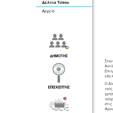
Δελτία Τύπου
Αρχείο
ΔΗΜΟΤΗΣ
Στην
Αντ
Επιτ
εθελ
Ο Αλ
ΕΠΙΣΚΕΠΤΗΣ
τους
χρησ
τροχ
στις
Φρον