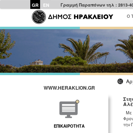
GR
EN
Γραμμή Παραπόνων τηλ : 2813-4
Ο 
Αρ
WWW.HERAKLION.GR
Στη
Αλέ
Με 
Φρον
την 
ΕΠΙΚΑΙΡΟΤΗΤΑ