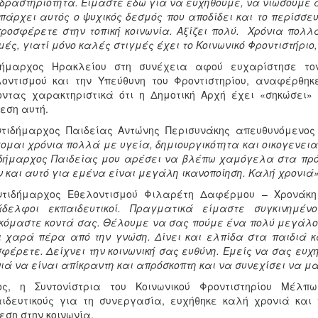
δραστηριότητα. Είμαστε εδώ για να ευχηθούμε, να νιώσουμε α
πάρχει αυτός ο ψυχικός δεσμός που αποδίδει και το περίσσε
ροσφέρετε στην τοπική κοινωνία. Αξίζει πολύ. Χρόνια πολλ
μές, γιατί μόνο καλές στιγμές έχει το Κοινωνικό Φροντιστήριο,
ήμαρχος Ηρακλείου στη συνέχεια αφού ευχαρίστησε τον
οντισμού και την Υπεύθυνη του Φροντιστηρίου, αναφέρθη
ντας χαρακτηριστικά ότι η Δημοτική Αρχή έχει «σηκώσει» 
εση αυτή.
τιδήμαρχος Παιδείας Αντώνης Περισυνάκης απευθυνόμενος 
ομαι χρόνια πολλά με υγεία, δημιουργικότητα και οικογενεια
ιδήμαρχος Παιδείας μου αρέσει να βλέπω χαμόγελα στα πρ
 και αυτό για εμένα είναι μεγάλη ικανοποίηση. Καλή χρονιά»
ντιδήμαρχος Εθελοντισμού Φιλαρέτη Δαφέρμου – Χρονάκ
άδελφοι εκπαιδευτικοί. Πραγματικά είμαστε συγκινημέ
κόμαστε κοντά σας. Θέλουμε να σας πούμε ένα πολύ μεγάλο
ι χαρά πέρα από την γνώση. Δίνει και ελπίδα στα παιδιά κ
φέρετε. Δείχνει την κοινωνική σας ευθύνη. Εμείς να σας ευχ
ιά να είναι απίκραντη και απρόσκοπτη και να συνεχίσει να μα
ος, η Συντονίστρια του Κοινωνικού Φροντιστηρίου Μέλπ
ιδευτικούς για τη συνεργασία, ευχήθηκε καλή χρονιά και
εση στην κοινωνία.