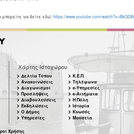
o μπορείτε να δείτε εδώ:
https://www.youtube.com/watch?v=BkQD
Χάρτης Ιστοχώρου
Δελτία Τύπου
Κ.Ε.Π.
Ανακοινώσεις
Τηλέφωνα
Διαγωνισμοί
e-Υπηρεσίες
Προσλήψεις
e-Αιτήματα
Διαβουλεύσεις
Η Πόλη
Εκδηλώσεις
Ιστορία
Ο Δήμος
Κνωσός
Υπηρεσίες
Μουσεία
ροι Χρήσης