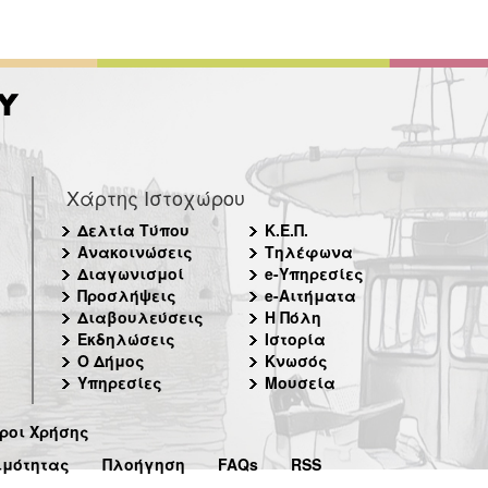
Χάρτης Ιστοχώρου
Δελτία Τύπου
Κ.Ε.Π.
Ανακοινώσεις
Τηλέφωνα
Διαγωνισμοί
e-Υπηρεσίες
Προσλήψεις
e-Αιτήματα
Διαβουλεύσεις
Η Πόλη
Εκδηλώσεις
Ιστορία
Ο Δήμος
Κνωσός
Υπηρεσίες
Μουσεία
ροι Χρήσης
ιμότητας
Πλοήγηση
FAQs
RSS