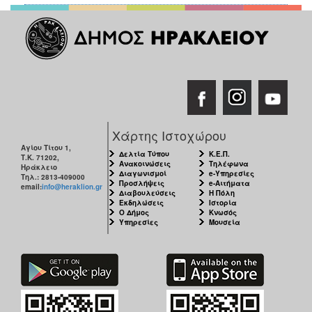
Χάρτης Ιστοχώρου
Αγίου Τίτου 1,
Δελτία Τύπου
Κ.Ε.Π.
Τ.Κ. 71202,
Ανακοινώσεις
Τηλέφωνα
Ηράκλειο
Διαγωνισμοί
e-Υπηρεσίες
Τηλ.: 2813-409000
Προσλήψεις
e-Αιτήματα
email:
info@heraklion.gr
Διαβουλεύσεις
Η Πόλη
Εκδηλώσεις
Ιστορία
Ο Δήμος
Κνωσός
Υπηρεσίες
Μουσεία