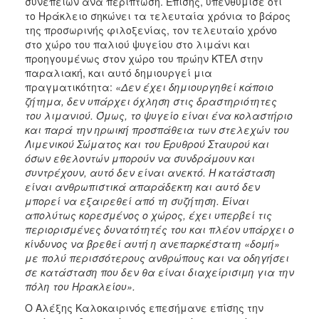
συνεπειών ανά περίπτωση. Επίσης, υπενθύμισε ότι
το Ηράκλειο σηκώνει τα τελευταία χρόνια το βάρος
της προσωρινής φιλοξενίας, τον τελευταίο χρόνο
στο χώρο του παλιού ψυγείου στο λιμάνι και
προηγουμένως στον χώρο του πρώην ΚΤΕΛ στην
παραλιακή, και αυτό δημιουργεί μια
πραγματικότητα:
«Δεν έχει δημιουργηθεί κάποιο
ζήτημα, δεν υπάρχει όχληση στις δραστηριότητες
του λιμανιού. Όμως, το ψυγείο είναι ένα κολαστήριο
και παρά την ηρωική προσπάθεια των στελεχών του
Λιμενικού Σώματος και του Ερυθρού Σταυρού και
όσων εθελοντών μπορούν να συνδράμουν και
συντρέχουν, αυτό δεν είναι ανεκτό. Η κατάσταση
είναι ανθρωπιστικά απαράδεκτη και αυτό δεν
μπορεί να εξαιρεθεί από τη συζήτηση. Είναι
απολύτως κορεσμένος ο χώρος, έχει υπερβεί τις
περιορισμένες δυνατότητές του και πλέον υπάρχει ο
κίνδυνος να βρεθεί αυτή η ανεπαρκέστατη «δομή»
με πολύ περισσότερους ανθρώπους και να οδηγήσει
σε κατάσταση που δεν θα είναι διαχείρισιμη για την
πόλη του Ηρακλείου».
Ο Αλέξης Καλοκαιρινός επεσήμανε επίσης την