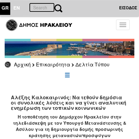
GR
EN
ΕΙΣΟΔΟΣ
ΕΠΙΚΑΙΡΟΤΗΤΑ
Toggle
navigati
Δελτία
Τύπου
Αρχείο
Αρχική
Επικαιρότητα
Δελτία Τύπου
ΔΗΜΟΤΗΣ
ΕΠΙΣΚΕΠΤΗΣ
Αλέξης Καλοκαιρινός: Να τεθούν δημόσια
οι συνολικές λύσεις και να γίνει αναλυτική
ενημέρωση των τοπικών κοινωνικών
ΗΡΑΚΛΕΙΟ
ΓΙΑ...
Η τοποθέτηση του Δημάρχου Ηρακλείου στην
τηλεδιάσκεψη με τον Υπουργό Μετανάστευσης &
Ασύλου για τη δημιουργία δομής προσωρινής
κράτησης μεταναστών/προσφύγων