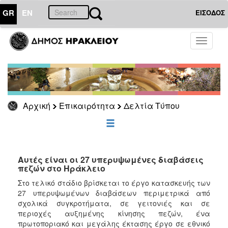
GR
EN
ΕΙΣΟΔΟΣ
ΕΠΙΚΑΙΡΟΤΗΤΑ
Toggle
navigati
Δελτία
Τύπου
Αρχείο
Αρχική
Επικαιρότητα
Δελτία Τύπου
ΔΗΜΟΤΗΣ
ΕΠΙΣΚΕΠΤΗΣ
Αυτές είναι οι 27 υπερυψωμένες διαβάσεις
πεζών στο Ηράκλειο
ΗΡΑΚΛΕΙΟ
Στο τελικό στάδιο βρίσκεται το έργο κατασκευής των
ΓΙΑ...
27 υπερυψωμένων διαβάσεων περιμετρικά από
σχολικά συγκροτήματα, σε γειτονιές και σε
περιοχές αυξημένης κίνησης πεζών, ένα
πρωτοποριακό και μεγάλης έκτασης έργο σε εθνικό