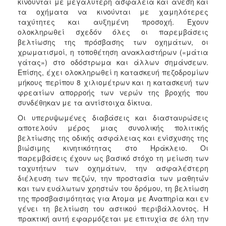
κινούνται με μεγαλύτερη ασφάλεια και άνεση και
τα οχήματα να κινούνται με χαμηλότερες
ταχύτητες και αυξημένη προσοχή. Έχουν
ολοκληρωθεί σχεδόν όλες οι παρεμβάσεις
βελτίωσης της πρόσβασης των οχημάτων, οι
χρωματισμοί, η τοποθέτηση ανακλαστήρων («μάτια
γάτας») στο οδόστρωμα και άλλων σημάνσεων.
Επίσης, έχει ολοκληρωθεί η κατασκευή πεζοδρομίων
μήκους περίπου 8 χιλιομέτρων και η κατασκευή των
φρεατίων απορροής των νερών της βροχής που
συνδέθηκαν με τα αντίστοιχα δίκτυα.
Οι υπερυψωμένες διαβάσεις και διασταυρώσεις
αποτελούν μέρος μιας συνολικής πολιτικής
βελτίωσης της οδικής ασφάλειας και ενίσχυσης της
βιώσιμης κινητικότητας στο Ηράκλειο. Οι
παρεμβάσεις έχουν ως βασικό στόχο τη μείωση των
ταχυτήτων των οχημάτων, την ασφαλέστερη
διέλευση των πεζών, την προστασία των μαθητών
και των ευάλωτων χρηστών του δρόμου, τη βελτίωση
της προσβασιμότητας για Ατομα με Αναπηρία και εν
γένει τη βελτίωση του αστικού περιβάλλοντος. Η
πρακτική αυτή εφαρμόζεται με επιτυχία σε όλη την