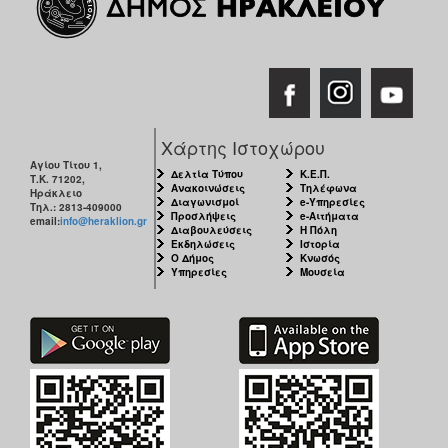
Χάρτης Ιστοχώρου
Αγίου Τίτου 1,
Δελτία Τύπου
Κ.Ε.Π.
Τ.Κ. 71202,
Ανακοινώσεις
Τηλέφωνα
Ηράκλειο
Διαγωνισμοί
e-Υπηρεσίες
Τηλ.: 2813-409000
Προσλήψεις
e-Αιτήματα
email:
info@heraklion.gr
Διαβουλεύσεις
Η Πόλη
Εκδηλώσεις
Ιστορία
Ο Δήμος
Κνωσός
Υπηρεσίες
Μουσεία