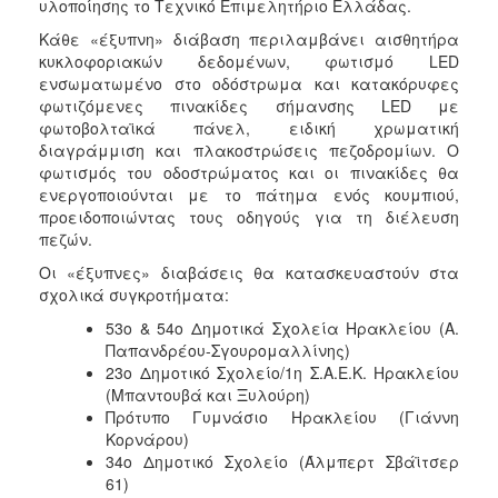
υλοποίησης το Τεχνικό Επιμελητήριο Ελλάδας.
Κάθε «έξυπνη» διάβαση περιλαμβάνει αισθητήρα
κυκλοφοριακών δεδομένων, φωτισμό LED
ενσωματωμένο στο οδόστρωμα και κατακόρυφες
φωτιζόμενες πινακίδες σήμανσης LED με
φωτοβολταϊκά πάνελ, ειδική χρωματική
διαγράμμιση και πλακοστρώσεις πεζοδρομίων. Ο
φωτισμός του οδοστρώματος και οι πινακίδες θα
ενεργοποιούνται με το πάτημα ενός κουμπιού,
προειδοποιώντας τους οδηγούς για τη διέλευση
πεζών.
Οι «έξυπνες» διαβάσεις θα κατασκευαστούν στα
σχολικά συγκροτήματα:
53ο & 54ο Δημοτικά Σχολεία Ηρακλείου (Α.
Παπανδρέου-Σγουρομαλλίνης)
23ο Δημοτικό Σχολείο/1η Σ.Α.Ε.Κ. Ηρακλείου
(Μπαντουβά και Ξυλούρη)
Πρότυπο Γυμνάσιο Ηρακλείου (Γιάννη
Κορνάρου)
34ο Δημοτικό Σχολείο (Άλμπερτ Σβάϊτσερ
61)