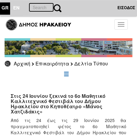
GR
EN
ΕΙΣΟΔΟΣ
ΕΠΙΚΑΙΡΟΤΗΤΑ
Toggle
navigati
Δελτία
Τύπου
Αρχείο
Αρχική
Επικαιρότητα
Δελτία Τύπου
ΔΗΜΟΤΗΣ
ΕΠΙΣΚΕΠΤΗΣ
Στις 24 Ιουνίου ξεκινά το 6ο Μαθητικό
Καλλιτεχνικό Φεστιβάλ του Δήμου
Ηρακλείου στο Κηποθέατρο «Μάνος
ΗΡΑΚΛΕΙΟ
Χατζιδάκις»
ΓΙΑ...
Από τις 24 έως τις 29 Ιουνίου 2025 θα
πραγματοποιηθεί φέτος το 6ο Μαθητικό
Καλλιτεχνικό Φεστιβάλ του Δήμου Ηρακλείου που