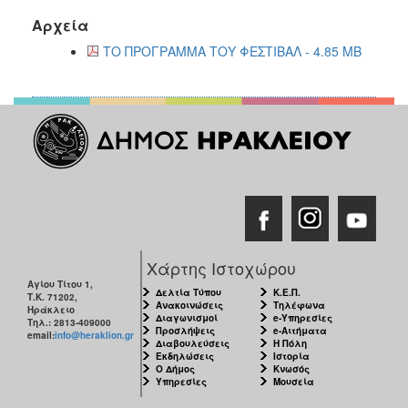
Αρχεία
ΤΟ ΠΡΟΓΡΑΜΜΑ ΤΟΥ ΦΕΣΤΙΒΑΛ - 4.85 MB
Χάρτης Ιστοχώρου
Αγίου Τίτου 1,
Δελτία Τύπου
Κ.Ε.Π.
Τ.Κ. 71202,
Ανακοινώσεις
Τηλέφωνα
Ηράκλειο
Διαγωνισμοί
e-Υπηρεσίες
Τηλ.: 2813-409000
Προσλήψεις
e-Αιτήματα
email:
info@heraklion.gr
Διαβουλεύσεις
Η Πόλη
Εκδηλώσεις
Ιστορία
Ο Δήμος
Κνωσός
Υπηρεσίες
Μουσεία