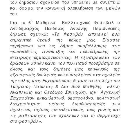
του δημόσιου σχολείου που υπηρετεί με συνέπεια
και όραμα την κοινωνική ολοκλήρωση των μελών
του.
ο
Για το 6
Μαθητικό Καλλιτεχνικό Φεστιβάλ ο
Αντιδήμαρχος Παιδείας Αντώνης Περισυνάκης
δήλωσε σχετικά:
«Το Φεστιβάλ
αποτελεί ένα
σημαντικό θεσμό της πόλης μας. Είμαστε
περήφανοι που ως Δήμος συμβάλλουμε στις
προσπάθειες ανάδειξης και ενδυνάμωσης της
θεατρικής δημιουργικότητας. Η εξωστρέφεια των
δράσεων αυτών κάνει τον πολιτισμό προσβάσιμο σε
όλους, και τους δημότες μας κοινωνούς της
εξαιρετικής δουλειάς που συντελείται στα σχολεία
της πόλης μας.
Ευχαριστούμε θερμά τα στελέχη του
Τμήματος Παιδείας &
Δια Βίου Μάθησης
Ελένη
Αναπλ
ιώτη και
Θεόδωρο Συντιχάκη,
την
Αγγελική
Ζαχαράτου
εκπαιδευτικό, θεατρολόγο, πολιτιστική
διαχειρίστρια
, τις/τους Διευθύντριες/ές των
σχολείων, τις/τους εκπαιδευτικούς, τους γονείς και
τις μαθήτριες/ές των σχολείων για τη συμμετοχή
στο φεστιβάλ
»
.