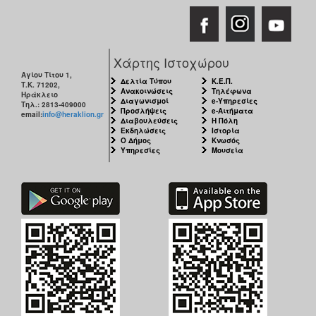
Χάρτης Ιστοχώρου
Αγίου Τίτου 1,
Δελτία Τύπου
Κ.Ε.Π.
Τ.Κ. 71202,
Ανακοινώσεις
Τηλέφωνα
Ηράκλειο
Διαγωνισμοί
e-Υπηρεσίες
Τηλ.: 2813-409000
Προσλήψεις
e-Αιτήματα
email:
info@heraklion.gr
Διαβουλεύσεις
Η Πόλη
Εκδηλώσεις
Ιστορία
Ο Δήμος
Κνωσός
Υπηρεσίες
Μουσεία