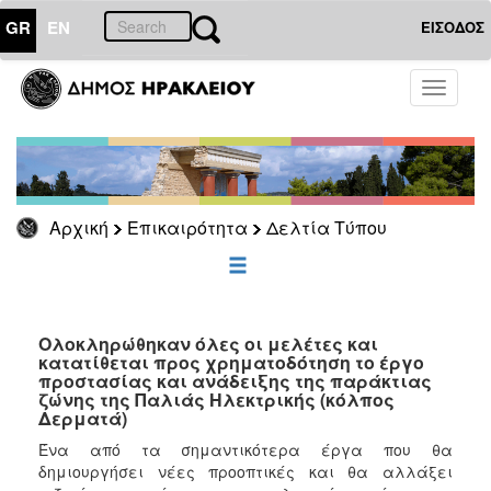
GR
EN
ΕΙΣΟΔΟΣ
ΕΠΙΚΑΙΡΟΤΗΤΑ
Toggle
navigati
Δελτία
Τύπου
Αρχείο
Αρχική
Επικαιρότητα
Δελτία Τύπου
ΔΗΜΟΤΗΣ
ΕΠΙΣΚΕΠΤΗΣ
Ολοκληρώθηκαν όλες οι μελέτες και
κατατίθεται προς χρηματοδότηση το έργο
προστασίας και ανάδειξης της παράκτιας
ΗΡΑΚΛΕΙΟ
ζώνης της Παλιάς Ηλεκτρικής (κόλπος
ΓΙΑ...
Δερματά)
Ένα από τα σημαντικότερα έργα που θα
δημιουργήσει νέες προοπτικές και θα αλλάξει