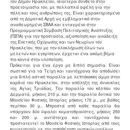
του Δήμου Ηρακλείου, ιδιαίτερα σύνθετο στην
προετοιμασία του, με πολλαπλά οφέλη για την
πόλη και τους ανθρώπους της. Είναι χαρακτηρισμένο
από τη Δημοτική Αρχή ως εμβληματικό στην
αναθεωρημένη ΣΒΑΑ και ενταγμένο στην
Προγραμματική Σύμβαση Πολιτισμικής Ανάπτυξης
(ΠΣΠΑ) για την προστασία, αξιοποίηση και ανάδειξη
της Ενετικής Οχύρωσης και των Νεωρίων του
Ηρακλείου, που με την ολοκλήρωση όλων των
μελετών και εγκρίσεων, έρχεται ένα ακόμη βήμα
πιο κοντά στην υλοποίηση.
Πρόκειται για ένα έργο με διπλή σημασία. Είναι
σωστικό για τα Τείχη και ταυτόχρονα θα αποδώσει
μια διπλή αστική παραλία με λεπτόκοκκη άμμο στην
καρδιά του Ηρακλείου, στην απόληξη της συνοικίας
της Αγίας Τριάδας. Την παραλία του κόλπου του
Δερματά, μήκους 210 μ. και την παραλία δυτικά του
Μουσείου Φυσικής Ιστορίας μήκους 170 μ., με βάθος
περίπου 30 μ.. Μπροστά από κάθε παραλία θα
υπάρχουν δύο ύφαλοι κυματοθραύστες, μήκους 250
και 200 μ. αντίστοιχα και ταυτόχρονα θα
προστατευτεί το Μουσείο Φυσικής Ιστορίας από τους
κυματισμούς με την τοποθέτηση φυσικών υφάλων.