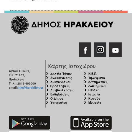
Χάρτης Ιστοχώρου
Αγίου Τίτου 1,
Δελτία Τύπου
Κ.Ε.Π.
Τ.Κ. 71202,
Ανακοινώσεις
Τηλέφωνα
Ηράκλειο
Διαγωνισμοί
e-Υπηρεσίες
Τηλ.: 2813-409000
Προσλήψεις
e-Αιτήματα
email:
info@heraklion.gr
Διαβουλεύσεις
Η Πόλη
Εκδηλώσεις
Ιστορία
Ο Δήμος
Κνωσός
Υπηρεσίες
Μουσεία