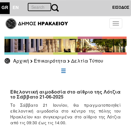
GR
EN
ΕΙΣΟΔΟΣ
ΕΠΙΚΑΙΡΟΤΗΤΑ
Toggle
navigati
Δελτία
Τύπου
Αρχείο
Αρχική
Επικαιρότητα
Δελτία Τύπου
ΔΗΜΟΤΗΣ
ΕΠΙΣΚΕΠΤΗΣ
Εθελοντική αιμοδοσία στο αίθριο της Λότζια
το Σάββατο 21-06-2025
ΗΡΑΚΛΕΙΟ
Το Σάββατο 21 Iουνίου, θα πραγματοποιηθεί
ΓΙΑ...
εθελοντική αιμοδοσία στο κέντρο της πόλης του
Ηρακλείου και συγκεκριμένα στο αίθριο της Λότζια
από τις 09:30 έως τις 14:00.