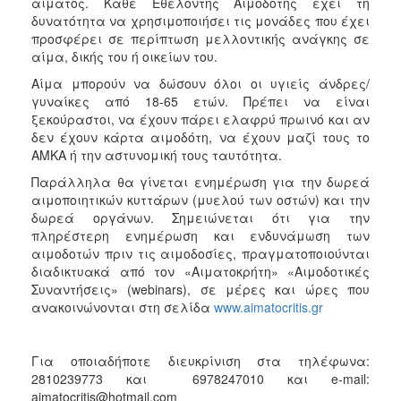
αίματος. Κάθε Εθελοντής Αιμοδότης έχει τη
δυνατότητα να χρησιμοποιήσει τις μονάδες που έχει
προσφέρει σε περίπτωση μελλοντικής ανάγκης σε
αίμα, δικής του ή οικείων του.
Αίμα μπορούν να δώσουν όλοι οι υγιείς άνδρες/
γυναίκες από 18-65 ετών. Πρέπει να είναι
ξεκούραστοι, να έχουν πάρει ελαφρύ πρωινό και αν
δεν έχουν κάρτα αιμοδότη, να έχουν μαζί τους το
ΑΜΚΑ ή την αστυνομική τους ταυτότητα.
Παράλληλα θα γίνεται ενημέρωση για την δωρεά
αιμοποιητικών κυττάρων (μυελού των οστών) και την
δωρεά οργάνων. Σημειώνεται ότι για την
πληρέστερη ενημέρωση και ενδυνάμωση των
αιμοδοτών πριν τις αιμοδοσίες, πραγματοποιούνται
διαδικτυακά από τον «Αιματοκρήτη» «Αιμοδοτικές
Συναντήσεις» (webinars), σε μέρες και ώρες που
ανακοινώνονται στη σελίδα
www.aimatocritis.gr
Για οποιαδήποτε διευκρίνιση στα τηλέφωνα:
2810239773 και 6978247010 και e-mail:
aimatocritis@hotmail.com