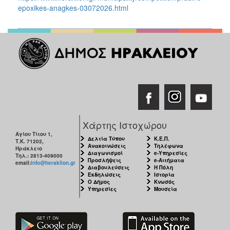
epoxikes-anagkes-03072026.html
Χάρτης Ιστοχώρου
Αγίου Τίτου 1,
Δελτία Τύπου
Κ.Ε.Π.
Τ.Κ. 71202,
Ανακοινώσεις
Τηλέφωνα
Ηράκλειο
Διαγωνισμοί
e-Υπηρεσίες
Τηλ.: 2813-409000
Προσλήψεις
e-Αιτήματα
email:
info@heraklion.gr
Διαβουλεύσεις
Η Πόλη
Εκδηλώσεις
Ιστορία
Ο Δήμος
Κνωσός
Υπηρεσίες
Μουσεία