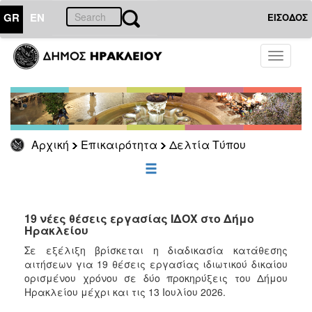
GR
EN
ΕΙΣΟΔΟΣ
ΕΠΙΚΑΙΡΟΤΗΤΑ
Toggle
navigati
Δελτία
Τύπου
Αρχείο
Αρχική
Επικαιρότητα
Δελτία Τύπου
ΔΗΜΟΤΗΣ
ΕΠΙΣΚΕΠΤΗΣ
19 νέες θέσεις εργασίας ΙΔΟΧ στο Δήμο
Ηρακλείου
ΗΡΑΚΛΕΙΟ
Σε εξέλιξη βρίσκεται η διαδικασία κατάθεσης
ΓΙΑ...
αιτήσεων για 19 θέσεις εργασίας ιδιωτικού δικαίου
ορισμένου χρόνου σε δύο προκηρύξεις του Δήμου
Ηρακλείου μέχρι και τις 13 Ιουλίου 2026.