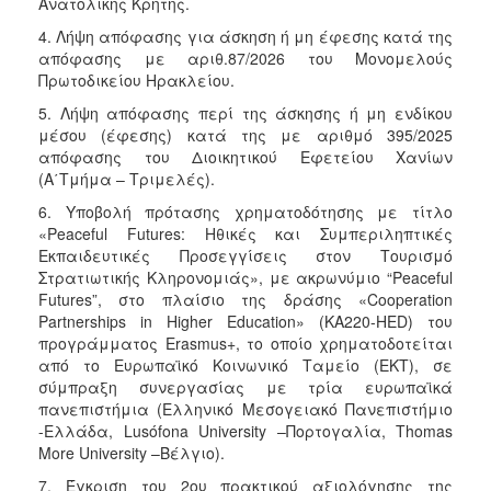
Ανατολικής Κρήτης.
4. Λήψη απόφασης για άσκηση ή μη έφεσης κατά της
απόφασης με αριθ.87/2026 του Μονομελούς
Πρωτοδικείου Ηρακλείου.
5. Λήψη απόφασης περί της άσκησης ή μη ενδίκου
μέσου (έφεσης) κατά της με αριθμό 395/2025
απόφασης του Διοικητικού Εφετείου Χανίων
(Α΄Τμήμα – Τριμελές).
6. Υποβολή πρότασης χρηματοδότησης με τίτλο
«Peaceful Futures: Ηθικές και Συμπεριληπτικές
Εκπαιδευτικές Προσεγγίσεις στον Τουρισμό
Στρατιωτικής Κληρονομιάς», με ακρωνύμιο “Peaceful
Futures”, στο πλαίσιο της δράσης «Cooperation
Partnerships in Higher Education» (KA220-HED) του
προγράμματος Erasmus+, το οποίο χρηματοδοτείται
από το Ευρωπαϊκό Κοινωνικό Ταμείο (ΕΚΤ), σε
σύμπραξη συνεργασίας με τρία ευρωπαϊκά
πανεπιστήμια (Ελληνικό Μεσογειακό Πανεπιστήμιο
-Ελλάδα, Lusófona University –Πορτογαλία, Thomas
More University –Βέλγιο).
7. Έγκριση του 2ου πρακτικού αξιολόγησης της