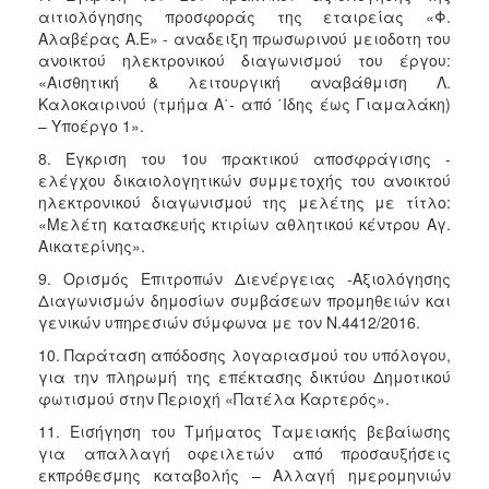
αιτιολόγησης προσφοράς της εταιρείας «Φ.
Αλαβέρας Α.Ε» - αναδειξη πρωσωρινού μειοδοτη του
ανοικτού ηλεκτρονικού διαγωνισμού του έργου:
«Αισθητική & λειτουργική αναβάθμιση Λ.
Καλοκαιρινού (τμήμα Α΄- από ΄Ιδης έως Γιαμαλάκη)
– Υποέργο 1».
8. Έγκριση του 1ου πρακτικού αποσφράγισης -
ελέγχου δικαιολογητικών συμμετοχής του ανοικτού
ηλεκτρονικού διαγωνισμού της μελέτης με τίτλο:
«Μελέτη κατασκευής κτιρίων αθλητικού κέντρου Αγ.
Αικατερίνης».
9. Ορισμός Επιτροπών Διενέργειας -Αξιολόγησης
Διαγωνισμών δημοσίων συμβάσεων προμηθειών και
γενικών υπηρεσιών σύμφωνα με τον Ν.4412/2016.
10. Παράταση απόδοσης λογαριασμού του υπόλογου,
για την πληρωμή της επέκτασης δικτύου Δημοτικού
φωτισμού στην Περιοχή «Πατέλα Καρτερός».
11. Εισήγηση του Τμήματος Ταμειακής βεβαίωσης
για απαλλαγή οφειλετών από προσαυξήσεις
εκπρόθεσμης καταβολής – Αλλαγή ημερομηνιών