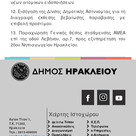
νέων ατομικών ειδοποιήσεων.
12. Εισήγηση της Δ/νσης Δημοτικής Αστυνομίας για τη
διαγραφή έκθεσης βεβαίωσης παράβασης με
επιβολή προστίμου.
13. Παραχώρηση Γενικής θέσης στάθμευσης ΑΜΕΑ
επί της οδού Λεβήνου, αρ.7, προς εξυπηρέτηση του
20ου Νηπιαγωγείου Ηρακλείου.
Χάρτης Ιστοχώρου
Αγίου Τίτου 1,
Δελτία Τύπου
Κ.Ε.Π.
Τ.Κ. 71202,
Ανακοινώσεις
Τηλέφωνα
Ηράκλειο
Διαγωνισμοί
e-Υπηρεσίες
Τηλ.: 2813-409000
Προσλήψεις
e-Αιτήματα