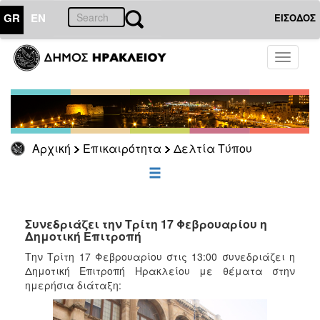
GR
EN
ΕΙΣΟΔΟΣ
ΕΠΙΚΑΙΡΟΤΗΤΑ
Toggle
navigati
Δελτία
Τύπου
Αρχείο
Αρχική
Επικαιρότητα
Δελτία Τύπου
ΔΗΜΟΤΗΣ
ΕΠΙΣΚΕΠΤΗΣ
Συνεδριάζει την Τρίτη 17 Φεβρουαρίου η
Δημοτική Επιτροπή
ΗΡΑΚΛΕΙΟ
Την Τρίτη 17 Φεβρουαρίου στις 13:00 συνεδριάζει η
ΓΙΑ...
Δημοτική Επιτροπή Ηρακλείου με θέματα στην
ημερήσια διάταξη: