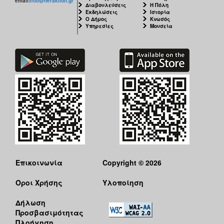
email:
info@heraklion.gr
Διαβουλεύσεις
Η Πόλη
Εκδηλώσεις
Ιστορία
Ο Δήμος
Κνωσός
Υπηρεσίες
Μουσεία
Επικοινωνία
Copyright © 2026
Όροι Χρήσης
Υλοποίηση
Δήλωση
Προσβασιμότητας
Πλοήγηση