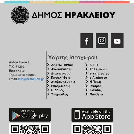
Χάρτης Ιστοχώρου
Αγίου Τίτου 1,
Δελτία Τύπου
Κ.Ε.Π.
Τ.Κ. 71202,
Ανακοινώσεις
Τηλέφωνα
Ηράκλειο
Διαγωνισμοί
e-Υπηρεσίες
Τηλ.: 2813-409000
Προσλήψεις
e-Αιτήματα
email:
info@heraklion.gr
Διαβουλεύσεις
Η Πόλη
Εκδηλώσεις
Ιστορία
Ο Δήμος
Κνωσός
Υπηρεσίες
Μουσεία