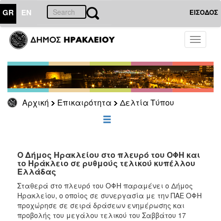
GR
EN
ΕΙΣΟΔΟΣ
ΕΠΙΚΑΙΡΟΤΗΤΑ
Toggle
navigati
Δελτία
Τύπου
Αρχείο
Αρχική
Επικαιρότητα
Δελτία Τύπου
ΔΗΜΟΤΗΣ
ΕΠΙΣΚΕΠΤΗΣ
Ο Δήμος Ηρακλείου στο πλευρό του ΟΦΗ και
το Ηράκλειο σε ρυθμούς τελικού κυπέλλου
Ελλάδας
ΗΡΑΚΛΕΙΟ
ΓΙΑ...
Σταθερά στο πλευρό του ΟΦΗ παραμένει ο Δήμος
Ηρακλείου, ο οποίος σε συνεργασία με την ΠΑΕ ΟΦΗ
προχώρησε σε σειρά δράσεων ενημέρωσης και
προβολής του μεγάλου τελικού του Σαββάτου 17