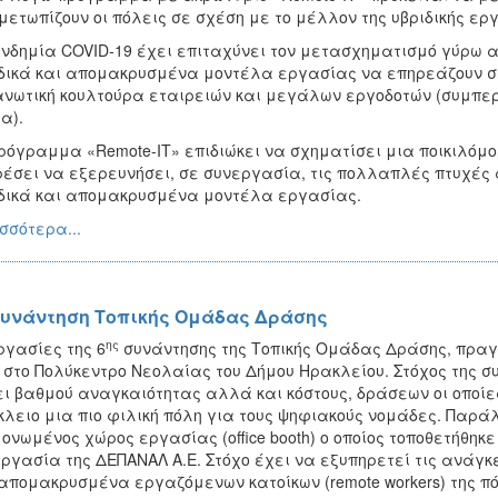
μετωπίζουν οι πόλεις σε σχέση με το μέλλον της υβριδικής ερ
νδημία COVID-19 έχει επιταχύνει τον μετασχηματισμό γύρω α
δικά και απομακρυσμένα μοντέλα εργασίας να επηρεάζουν σημ
νωτική κουλτούρα εταιρειών και μεγάλων εργοδοτών (συμπε
α).
ρόγραμμα «Remote-IT» επιδιώκει να σχηματίσει μια ποικιλόμ
έσει να εξερευνήσει, σε συνεργασία, τις πολλαπλές πτυχές
δικά και απομακρυσμένα μοντέλα εργασίας.
σσότερα...
Συνάντηση Τοπικής Ομάδας Δράσης
ης
ργασίες της 6
συνάντησης της Τοπικής Ομάδας Δράσης, πραγ
 στο Πολύκεντρο Νεολαίας του Δήμου Ηρακλείου. Στόχος της σ
ι βαθμού αναγκαιότητας αλλά και κόστους, δράσεων οι οποίες
λειο μια πιο φιλική πόλη για τους ψηφιακούς νομάδες. Παρ
ονωμένος χώρος εργασίας (office booth) o οποίος τοποθετήθηκ
ργασία της ΔΕΠΑΝΑΛ Α.Ε. Στόχο έχει να εξυπηρετεί τις ανάγκε
απομακρυσμένα εργαζόμενων κατοίκων (remote workers) της πόλη