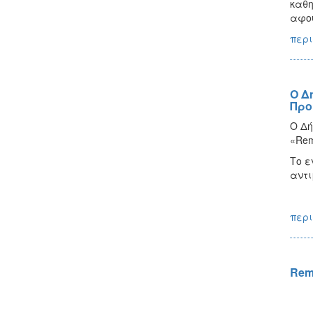
καθη
αφού
περι
Ο Δ
Προ
Ο Δή
«Rem
Το ε
αντι
περι
Remo