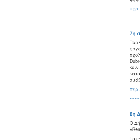
περι
7η 
Πραγ
εργα
σχολ
Dubr
κοιν
κατο
ομάδ
περι
8η 
Ο Δή
«Rem
Το ε