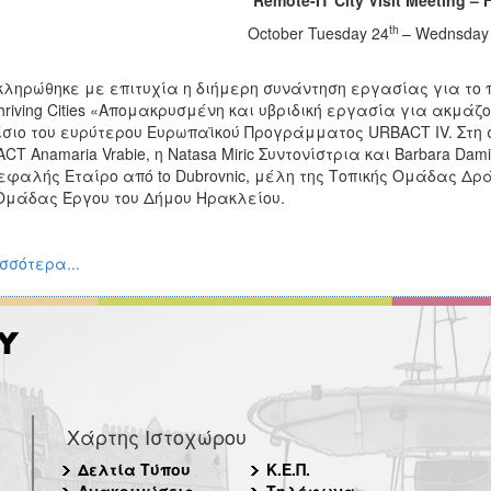
Remote-IT City Visit Meeting – 
th
October Tuesday 24
– Wednsday
ληρώθηκε με επιτυχία η διήμερη συνάντηση εργασίας για το π
Thriving Cities «Απομακρυσμένη και υβριδική εργασία για ακμά
σιο του ευρύτερου Ευρωπαϊκού Προγράμματος URBACT IV. Στη σ
CT Anamaria Vrabie, η Natasa Miric Συντονίστρια και Barbara Da
εφαλής Εταίρο από to Dubrovnic, μέλη της Τοπικής Ομάδας Δράσ
Ομάδας Έργου του Δήμου Ηρακλείου.
σσότερα...
Χάρτης Ιστοχώρου
Δελτία Τύπου
Κ.Ε.Π.