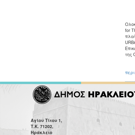
Ολοκ
for 
πλαί
URBA
Επικ
της 
περι
Αγίου Τίτου 1,
Τ.Κ. 71202,
Ηράκλειο