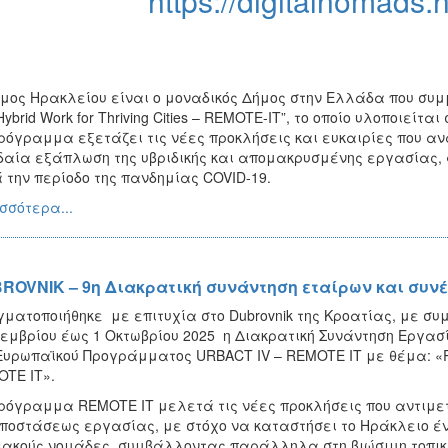
https://digitalnomads.
μος Ηρακλείου είναι ο μοναδικός Δήμος στην Ελλάδα που συ
Hybrid Work for Thriving Cities – REMOTE-IT”, το οποίο υλοποιείτα
ρόγραμμα εξετάζει τις νέες προκλήσεις και ευκαιρίες που αν
αία εξάπλωση της υβριδικής και απομακρυσμένης εργασίας, 
 την περίοδο της πανδημίας COVID-19.
σσότερα...
ROVNIK – 9η Διακρατική συνάντηση εταίρων και συν
ματοποιήθηκε με επιτυχία στο Dubrovnik της Κροατίας, με συ
εμβρίου έως 1 Οκτωβρίου 2025 η Διακρατική Συνάντηση Εργασί
Ευρωπαϊκού Προγράμματος URBACT IV – REMOTE IT με θέμα: «Remot
TE IT».
ρόγραμμα REMOTE IT μελετά τις νέες προκλήσεις που αντιμετ
ποστάσεως εργασίας, με στόχο να καταστήσει το Ηράκλειο έν
ακούς νομάδες, συμβάλλοντας παράλληλα στη βιώσιμη τοπικ