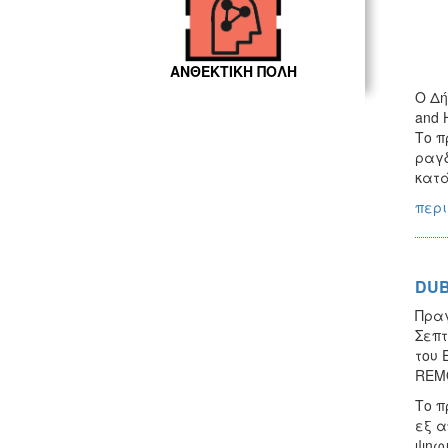
ΑΝΘΕΚΤΙΚΗ ΠΟΛΗ
Ο Δή
and 
Το π
ραγδ
κατά
περι
DUB
Πραγ
Σεπτ
του 
REMO
Το π
εξ α
ψηφι