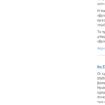
αντι
Η πα
υβρι
οργα
τομέ
Το π
μπορ
υβρι
περι
6η 
Οι ε
2025
βάσε
Ηράκ
ηχομ
συνε
των 