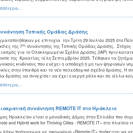
σσότερα...
συνάντηση Τοπικής Ομάδας Δράσης
ματοποιήθηκαν με επιτυχία την Τρίτη 29 Ιουλίου 2025 στο Πο
ης
σίες της 7
συνάντησης της Τοπικής Ομάδας Δράσης. Στόχος τ
ιασμός για το Ολοκληρωμένο Σχέδιο Δράσης (IAP) πριν κατατε
ovnic της Κροατίας τέλη Σεπτεμβρίου 2025. Τέθηκαν τα ζητήματ
ωνικούς κινδύνους που ενέχει η αποδοχή ή μη των ψηφιακών ν
ικίες στην ύπαιθρο και το νέο πολεοδομικό σχέδιο δράσης. Η σ
α δράσης να συνεχίσει να έχει ενεργό ρόλο και σε άλλα καί
σσότερα...
Διακρατική συνάντηση REMOTE IT στο Ηράκλειο
μος Ηρακλείου είναι ο μοναδικός Δήμος στην Ελλάδα που συ
ote and Hybrid work for Thriving Cities - REMOTE IT» στο πλαίσιο 
ν λόγω πρόγραμμα με ακρωνύμιο «Remote-IT» πρόκειται να με