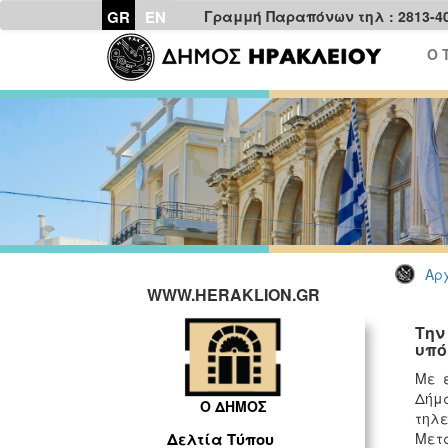
GR
EN
Γραμμή Παραπόνων τηλ : 2813-4
Ο 
Αρχ
WWW.HERAKLION.GR
Την
υπό
Με 
Δήμα
Ο ΔΗΜΟΣ
τηλε
Μετ
Δελτία Τύπου