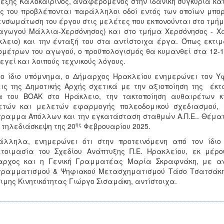
έξης Καλοκαιρινός, αναφερόμενος στην ιδανική συγκυρία κατα
ς του προβλέπονται παράλληλοι οδοί εντός των οποίων μπορ
ενσωμάτωση του έργου στις μελέτες που εκπονούνται στο τμήμ
αγωγού Μάλλια-Χερσόνησος) και στο τμήμα Χερσόνησος - Χα
λειο) και την ένταξή του στα αντίστοιχα έργα. Όπως εκτιμ
ομέτρων του αγωγού, ο προϋπολογισμός θα κυμανθεί στα 12-
εγεί και λοιπούς τεχνικούς λόγους.
ο ίδιο υπόμνημα, ο Δήμαρχος Ηρακλείου ενημερώνει τον Υ
ις της Δημοτικής Αρχής σχετικά με την αξιοποίηση της έκτ
α του ΒΟΑΚ στο Ηράκλειο, την τακτοποίηση αυθαιρέτων κ
ετών και μελετών εφαρμογής πολεοδομικού σχεδιασμού, τ
ραμμα Απόλλων και την εγκατάσταση σταθμών Α.Π.Ε.. Θέματα
ης
 τηλεδιάσκεψη της 20
Φεβρουαρίου 2025.
άλληλα, ενημερώνει ότι στην προτεινόμενη από τον ίδι
ετοιμασία του Σχεδίου Ανάπτυξης Π.Ε. Ηρακλείου, εκ μέρ
αρχος και η Γενική Γραμματέας Μαρία Σκραφνάκη, με αν
γραμματισμού & Ψηφιακού Μετασχηματισμού Τάσο Τσατσάκη 
ιμης Κινητικότητας Γιώργο Σισαμάκη, αντίστοιχα.