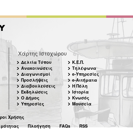
Χάρτης Ιστοχώρου
Δελτία Τύπου
Κ.Ε.Π.
Ανακοινώσεις
Τηλέφωνα
Διαγωνισμοί
e-Υπηρεσίες
Προσλήψεις
e-Αιτήματα
Διαβουλεύσεις
Η Πόλη
Εκδηλώσεις
Ιστορία
Ο Δήμος
Κνωσός
Υπηρεσίες
Μουσεία
ροι Χρήσης
ιμότητας
Πλοήγηση
FAQs
RSS