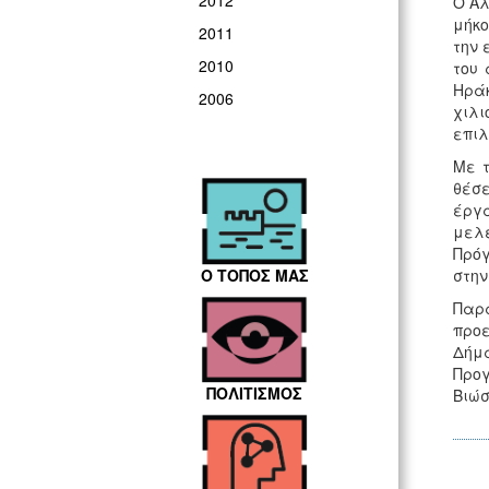
2012
Ο Αλ
μήκο
2011
την 
2010
του 
Ηράκ
2006
χιλι
επιλ
Με τ
θέσε
έργ
μελ
Πρόγ
Ο ΤΟΠΟΣ ΜΑΣ
στην
Παρ
προ
Δήμ
Προ
ΠΟΛΙΤΙΣΜΟΣ
Βιώσ