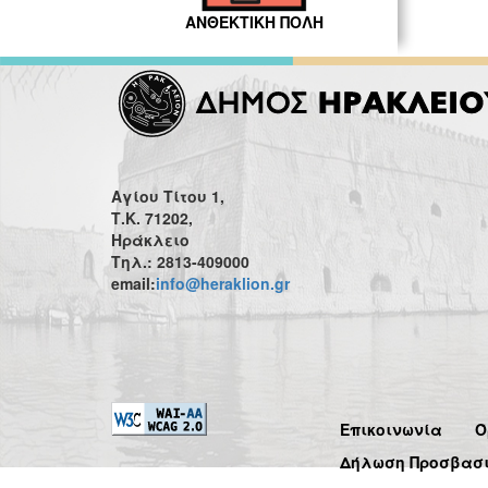
ΑΝΘΕΚΤΙΚΗ ΠΟΛΗ
Αγίου Τίτου 1,
Τ.Κ. 71202,
Ηράκλειο
Τηλ.: 2813-409000
email:
info@heraklion.gr
Επικοινωνία
Ό
Δήλωση Προσβασ