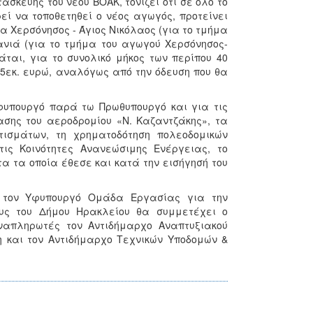
σκευής του νέου ΒΟΑΚ, τονίζει ότι σε όλο το
εί να τοποθετηθεί ο νέος αγωγός, προτείνει
α Χερσόνησος - Άγιος Νικόλαος (για το τμήμα
νιά (για το τμήμα του αγωγού Χερσόνησος-
άται, για το συνολικό μήκος των περίπου 40
15εκ. ευρώ, αναλόγως από την όδευση που θα
φυπουργό παρά τω Πρωθυπουργό και για τις
ασης του αεροδρομίου «Ν. Καζαντζάκης», τα
τισμάτων, τη χρηματοδότηση πολεοδομικών
ις Κοινότητες Ανανεώσιμης Ενέργειας, το
 τα οποία έθεσε και κατά την εισήγησή του
ο τον Υφυπουργό Ομάδα Εργασίας για την
ους του Δήμου Ηρακλείου θα συμμετέχει ο
απληρωτές τον Αντιδήμαρχο Αναπτυξιακού
και τον Αντιδήμαρχο Τεχνικών Υποδομών &