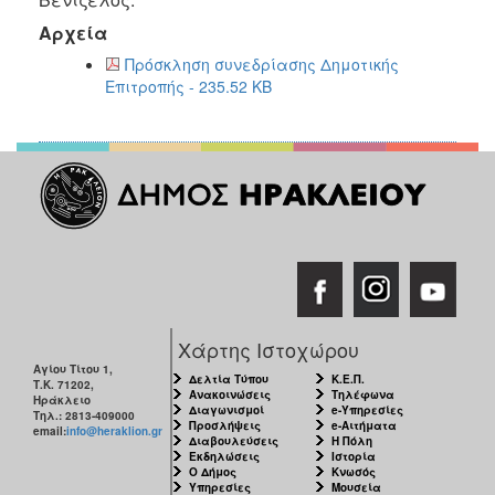
2018
Αρχεία
2017
Πρόσκληση συνεδρίασης Δημοτικής
2016
Επιτροπής - 235.52 KB
2015
2013
2012
2011
2010
2006
Χάρτης Ιστοχώρου
Αγίου Τίτου 1,
Ο
Δελτία Τύπου
Κ.Ε.Π.
Τ.Κ. 71202,
ΤΟΠΟΣ
Ανακοινώσεις
Τηλέφωνα
Ηράκλειο
ΜΑΣ
Διαγωνισμοί
e-Υπηρεσίες
Τηλ.: 2813-409000
Προσλήψεις
e-Αιτήματα
email:
info@heraklion.gr
Διαβουλεύσεις
Η Πόλη
ΠΟΛΙΤΙΣΜΟΣ
Εκδηλώσεις
Ιστορία
Ο Δήμος
Κνωσός
Υπηρεσίες
Μουσεία