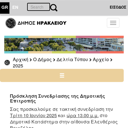
GR
EN
ΕΙΣΟΔΟΣ
Ο
Toggle
ΔΗΜΟΣ
navigati
Δελτία
Τύπου
Αρχείο
Αρχική
Ο Δήμος
Δελτία Τύπου
Αρχείο
2026
2025
2025
2024
2023
2022
Πρόσκληση Συνεδρίασης της Δημοτικής
Επιτροπής
2021
Σας προσκαλούμε σε τακτική συνεδρίαση την
2020
Τρίτη 10 Ιουνίου 2025
και
ώρα 13.00 μ.μ.
στο
2019
Δημοτικό Κατάστημα στην αίθουσα Ελευθέριος
Βενιζέλος.