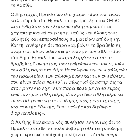
ΑΝΘΕΚΤΙΚΗ
το Λασίθι.
ΠΟΛΗ
Ο Δήμαρχος Ηρακλείου στο χαιρετισμό του, αφού
καλωσόρισε στο Ηράκλειο την Πρόεδρο του ΣΕΓΑΣ
«και ίνδαλμα του κλασικού αθλητισμού»
όπως
χαρακτηριστικά ανέφερε, καθώς και όλους τους
αθλητές και εκπροσώπους σωματείων απ’ όλη την
Κρήτη, ανέφερε ότι παραλαμβάνει το βραβείο εξ
ονόματος όλων όσων υπηρετούν με τον αθλητισμό
στο Δήμο Ηρακλείου:
«Παραλαμβάνω αυτό το
βραβείο εξ ονόματος των ανθρώπων που υπηρετούν
τον αθλητισμό στο Δήμο Ηρακλείου και των αθλητών
του Ηρακλείου, των αθλουμένων και των φιλάθλων,
που είναι πάρα πολλοί. Η αθλητική δραστηριότητα
στο Ηράκλειο έχει ένα πάρα πολύ μεγάλο εύρος
από τον πρωταθλητισμό, στον μαζικό αθλητισμό και
το αντίστροφο και οι υποδομές μας είναι τέτοιες,
για τοπικές Εθνικές, Ευρωπαϊκές και διεθνείς
διοργανώσεις».
Ο Αλέξης Καλοκαιρινός συνέχισε λέγοντας ότι το
Ηράκλειο διαθέτει πολύ σοβαρή αθλητική υποδομή
χωρίς κρατική ενίσχυση τονίζοντας:
«Διαθέτουμε