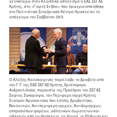
2018
γενικότερα στον Κλασσικό αθλητισμό η ΕΑΣ ΣΕΓΑΣ
Κρήτης, στη «Γιορτή Στίβου» που πραγματοποιήθηκε
2017
στο Πολιτιστικό Συνεδριακό Κέντρο Ηρακλείου το
2016
απόγευμα του Σαββάτου 29/3.
2015
2013
2012
2011
2010
2006
Ο Αλέξης Καλοκαιρινός παρέλαβε το βραβείο από
τον Γ.Γ της ΕΑΣ ΣΕΓΑΣ Κρήτης Χριστόφορο
Ο
Ανδρουλιδάκη, παρουσία της Προέδρου του ΣΕΓΑΣ
ΤΟΠΟΣ
Σοφίας Σακοράφα, του Περιφερειάρχη Κρήτης
ΜΑΣ
Σταύρου Αρναουτάκη που επίσης βραβεύτηκε,
Βουλευτών, Αντιπεριφερειαρχών, Αντιδημάρχων,
ΠΟΛΙΤΙΣΜΟΣ
εκπροσώπων φορέων, αθλητικών σωματείων και
αθλητών από τα Ηράκλειο, τα Χανιά, το Ρέθυμνο και