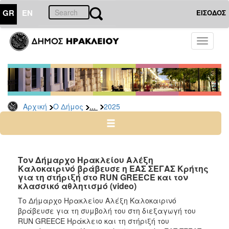
GR
EN
ΕΙΣΟΔΟΣ
Ο
Toggle
ΔΗΜΟΣ
navigati
Δελτία
Τύπου
Αρχείο
...
Αρχική
Ο Δήμος
2025
2026
2025
2024
2023
Τον Δήμαρχο Ηρακλείου Αλέξη
Καλοκαιρινό βράβευσε η ΕΑΣ ΣΕΓΑΣ Κρήτης
2022
για τη στήριξή στο RUN GREECE και τον
2021
κλασσικό αθλητισμό (video)
2020
Το Δήμαρχο Ηρακλείου Αλέξη Καλοκαιρινό
βράβευσε για τη συμβολή του στη διεξαγωγή του
2019
RUN GREECE Ηράκλειο και τη στήριξή του