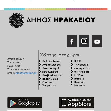
Χάρτης Ιστοχώρου
Αγίου Τίτου 1,
Δελτία Τύπου
Κ.Ε.Π.
Τ.Κ. 71202,
Ανακοινώσεις
Τηλέφωνα
Ηράκλειο
Διαγωνισμοί
e-Υπηρεσίες
Τηλ.: 2813-409000
Προσλήψεις
e-Αιτήματα
email:
info@heraklion.gr
Διαβουλεύσεις
Η Πόλη
Εκδηλώσεις
Ιστορία
Ο Δήμος
Κνωσός
Υπηρεσίες
Μουσεία