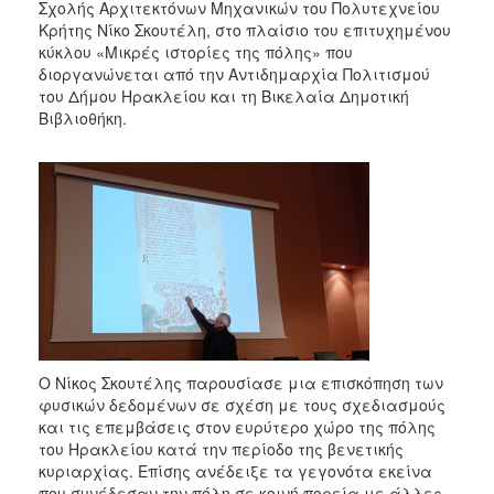
2018
Σχολής Αρχιτεκτόνων Μηχανικών του Πολυτεχνείου
Κρήτης Νίκο Σκουτέλη, στο πλαίσιο του επιτυχημένου
2017
κύκλου «Μικρές ιστορίες της πόλης» που
2016
διοργανώνεται από την Αντιδημαρχία Πολιτισμού
του Δήμου Ηρακλείου και τη Βικελαία Δημοτική
2015
Βιβλιοθήκη.
2013
2012
2011
2010
2006
Ο
Ο Νίκος Σκουτέλης παρουσίασε μια επισκόπηση των
ΤΟΠΟΣ
φυσικών δεδομένων σε σχέση με τους σχεδιασμούς
ΜΑΣ
και τις επεμβάσεις στον ευρύτερο χώρο της πόλης
του Ηρακλείου κατά την περίοδο της βενετικής
ΠΟΛΙΤΙΣΜΟΣ
κυριαρχίας. Επίσης ανέδειξε τα γεγονότα εκείνα
που συνέδεσαν την πόλη σε κοινή πορεία με άλλες