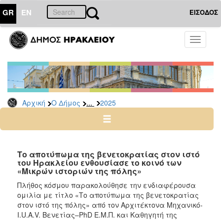
GR
EN
ΕΙΣΟΔΟΣ
Ο
Toggle
ΔΗΜΟΣ
navigati
Δελτία
Τύπου
Αρχείο
...
Αρχική
Ο Δήμος
2025
2026
2025
2024
2023
Το αποτύπωμα της βενετοκρατίας στον ιστό
του Ηρακλείου ενθουσίασε το κοινό των
2022
«Μικρών ιστοριών της πόλης»
2021
Πλήθος κόσμου παρακολούθησε την ενδιαφέρουσα
2020
ομιλία με τίτλο «Το αποτύπωμα της βενετοκρατίας
στον ιστό της πόλης» από τον Αρχιτέκτονα Μηχανικό-
2019
Ι.U.A.V. Βενετίας–PhD E.M.Π. και Καθηγητή της