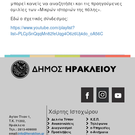
μπορεί κανείς να αναζητήσει και τις προηγούμενες
ομιλίες των «Μικρών ιστοριών της πόλης».
Εδώ ο σχετικός σύνδεσμος:
https://www.youtube.com/playlist?
list=PLCpSnQqqMn82feUqg4O6z6Uj4do_oA56C
Χάρτης Ιστοχώρου
Αγίου Τίτου 1,
Δελτία Τύπου
Κ.Ε.Π.
Τ.Κ. 71202,
Ανακοινώσεις
Τηλέφωνα
Ηράκλειο
Διαγωνισμοί
e-Υπηρεσίες
Τηλ.: 2813-409000
Προσλήψεις
e-Αιτήματα
email:
info@heraklion.gr