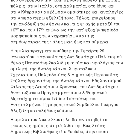
ΑΝΘΕΚΤΙΚΗ
πόλεις στην Ιταλία, στη Δαλματία, στο Ιόνιο και
ΠΟΛΗ
στην Κύπρο και απέδωσαν ομοιότητες και αναλογίες
στην περαιτέρω εξέλιξή τους. Τέλος, επιχείρησε
την ανάδειξη των έργων και της εποχής μεταξύ του
ου
ου
16
και του 17
αιώνα ως την κατ’ εξοχήν περίοδο
μορφοποίησης των χαρακτήρων και της
ατμόσφαιρας της πόλης μας έως και σήμερα.
Η ομιλία πραγματοποιήθηκε την Τετάρτη 29
Ιανουαρίου, παρουσία της Αντιδημάρχου Πολιτισμού
Ρένας Παπαδάκη-Σκαλίδη η οποία και προλόγισε τον
ομιλητή, της Αντιδημάρχου Χωροταξικού
Σχεδιασμού, Πολεοδομίας & Δημοτικής Περιουσίας
Στέλας Αρχοντάκη, της Αντιδημάρχου Εθελοντισμού
Φιλαρέτης Δαφέρμου-Χρονάκη, του Αντιδημάρχου
Αναπτυξιακού Προγραμματισμού & Ψηφιακού
Μετασχηματισμού Τάσου Τσατσάκη, του
Εντεταλμένου Περιφερειακού Συμβούλου Γιώργου
Αλεξάκη και πλήθους κόσμου.
Η ομιλία του Νίκου Σκουτέλη θα αναρτηθεί τις
επόμενες ημέρες στη σελίδα της Βικελαίας
Δημοτικής Βιβλιοθήκης στο Youtube, στην οποία