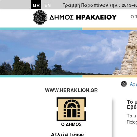
GR
EN
Γραμμή Παραπόνων τηλ : 2813-4
Ο 
Αρχ
WWW.HERAKLION.GR
Το 
Εβδ
Το μ
Πάσ
Ο ΔΗΜΟΣ
Δελτία Τύπου