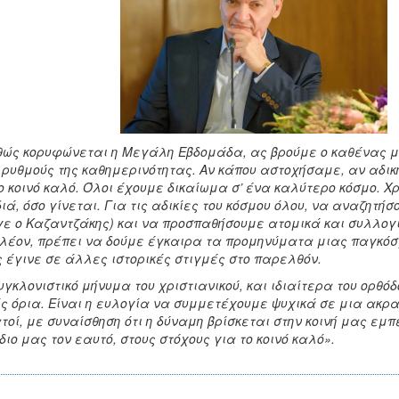
ώς κορυφώνεται η Μεγάλη Εβδομάδα, ας βρούμε ο καθένας μα
 ρυθμούς της καθημερινότητας. Αν κάπου αστοχήσαμε, αν αδικ
ο κοινό καλό. Όλοι έχουμε δικαίωμα σ’ ένα καλύτερο κόσμο. 
ιά, όσο γίνεται. Για τις αδικίες του κόσμου όλου, να αναζητήσ
ε ο Καζαντζάκης) και να προσπαθήσουμε ατομικά και συλλογι
λέον, πρέπει να δούμε έγκαιρα τα προμηνύματα μιας παγκόσ
 έγινε σε άλλες ιστορικές στιγμές στο παρελθόν.
υγκλονιστικό μήνυμα του χριστιανικού, και ιδιαίτερα του ορθ
ς όρια. Είναι η ευλογία να συμμετέχουμε ψυχικά σε μια ακρα
τοί, με συναίσθηση ότι η δύναμη βρίσκεται στην κοινή μας εμ
ίδιο μας τον εαυτό, στους στόχους για το κοινό καλό».