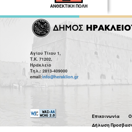
ΑΝΘΕΚΤΙΚΗ ΠΟΛΗ
Αγίου Τίτου 1,
Τ.Κ. 71202,
Ηράκλειο
Τηλ.: 2813-409000
email:
info@heraklion.gr
Επικοινωνία
Ό
Δήλωση Προσβασ