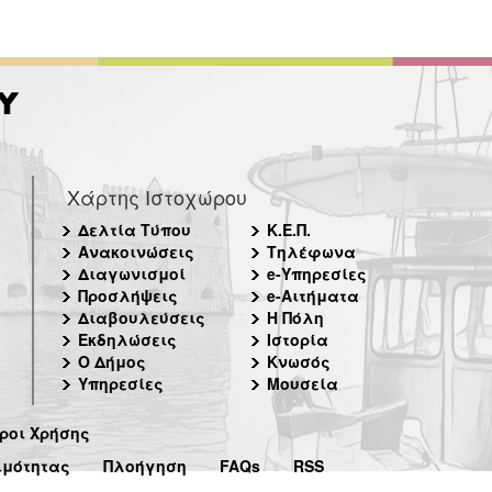
Χάρτης Ιστοχώρου
Δελτία Τύπου
Κ.Ε.Π.
Ανακοινώσεις
Τηλέφωνα
Διαγωνισμοί
e-Υπηρεσίες
Προσλήψεις
e-Αιτήματα
Διαβουλεύσεις
Η Πόλη
Εκδηλώσεις
Ιστορία
Ο Δήμος
Κνωσός
Υπηρεσίες
Μουσεία
ροι Χρήσης
ιμότητας
Πλοήγηση
FAQs
RSS