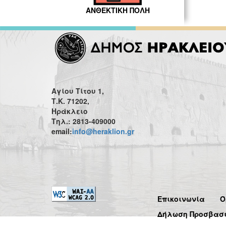
ΑΝΘΕΚΤΙΚΗ ΠΟΛΗ
Αγίου Τίτου 1,
Τ.Κ. 71202,
Ηράκλειο
Τηλ.: 2813-409000
email:
info@heraklion.gr
Επικοινωνία
Ό
Δήλωση Προσβασ