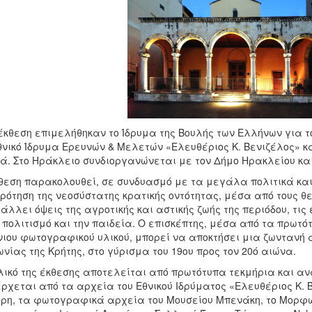
έκθεση επιμελήθηκαν το Ίδρυμα της Βουλής των Ελλήνων για τ
θνικό Ίδρυμα Ερευνών & Μελετών «Ελευθέριος Κ. Βενιζέλος» κα
ά. Στο Ηράκλειο συνδιοργανώνεται με τον Δήμο Ηρακλείου και 
θεση παρακολουθεί, σε συνδυασμό με τα μεγάλα πολιτικά και
ρότηση της νεοσύστατης κρατικής οντότητας, μέσα από τους 
άλλει όψεις της αγροτικής και αστικής ζωής της περιόδου, τις
 πολιτισμό και την παιδεία. Ο επισκέπτης, μέσα από τα πρωτ
ιου φωτογραφικού υλικού, μπορεί να αποκτήσει μια ζωντανή αί
ωνίας της Κρήτης, στο γύρισμα του 19ου προς τον 20ό αιώνα.
λικό της έκθεσης αποτελείται από πρωτότυπα τεκμήρια και 
ρχεται από τα αρχεία του Εθνικού Ιδρύματος «Ελευθέριος Κ. Β
ρη, τα φωτογραφικά αρχεία του Μουσείου Μπενάκη, το Μορφω