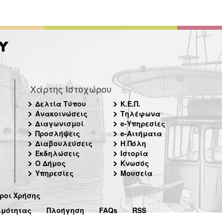
Χάρτης Ιστοχώρου
Δελτία Τύπου
Κ.Ε.Π.
Ανακοινώσεις
Τηλέφωνα
Διαγωνισμοί
e-Υπηρεσίες
Προσλήψεις
e-Αιτήματα
Διαβουλεύσεις
Η Πόλη
Εκδηλώσεις
Ιστορία
Ο Δήμος
Κνωσός
Υπηρεσίες
Μουσεία
ροι Χρήσης
ιμότητας
Πλοήγηση
FAQs
RSS