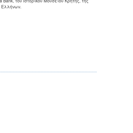
 Bank, του Ιστορικού Μουσείου Κρήτης, της
ν Ελλήνων.