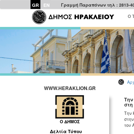
GR
EN
Γραμμή Παραπόνων τηλ : 2813-4
Ο 
Αρχ
WWW.HERAKLION.GR
Την
στη
Την 
στην
Ο ΔΗΜΟΣ
του 
Δελτία Τύπου