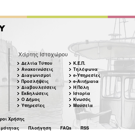
Χάρτης Ιστοχώρου
Δελτία Τύπου
Κ.Ε.Π.
Ανακοινώσεις
Τηλέφωνα
Διαγωνισμοί
e-Υπηρεσίες
Προσλήψεις
e-Αιτήματα
Διαβουλεύσεις
Η Πόλη
Εκδηλώσεις
Ιστορία
Ο Δήμος
Κνωσός
Υπηρεσίες
Μουσεία
ροι Χρήσης
ιμότητας
Πλοήγηση
FAQs
RSS