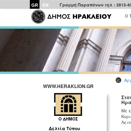
GR
EN
Γραμμή Παραπόνων τηλ : 2813-4
Ο 
Αρχ
WWW.HERAKLION.GR
Στο
Ηρα
Με ε
Κυρι
Ο ΔΗΜΟΣ
Λειτ
Δελτία Τύπου