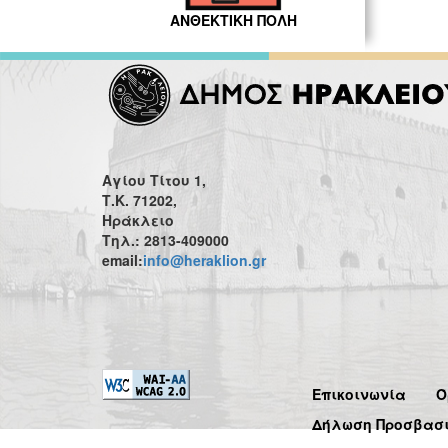
ΑΝΘΕΚΤΙΚΗ ΠΟΛΗ
Αγίου Τίτου 1,
Τ.Κ. 71202,
Ηράκλειο
Τηλ.: 2813-409000
email:
info@heraklion.gr
Επικοινωνία
Ό
Δήλωση Προσβασ