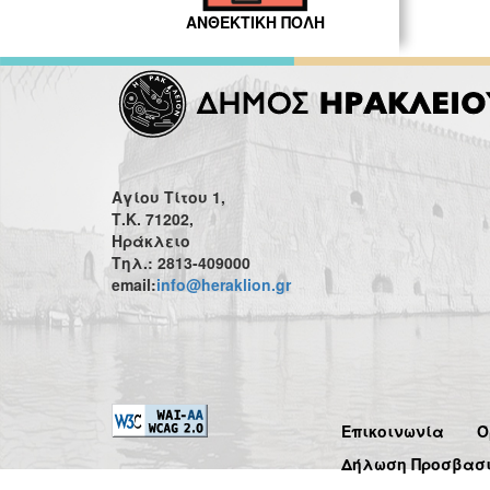
ΑΝΘΕΚΤΙΚΗ ΠΟΛΗ
Αγίου Τίτου 1,
Τ.Κ. 71202,
Ηράκλειο
Τηλ.: 2813-409000
email:
info@heraklion.gr
Επικοινωνία
Ό
Δήλωση Προσβασ