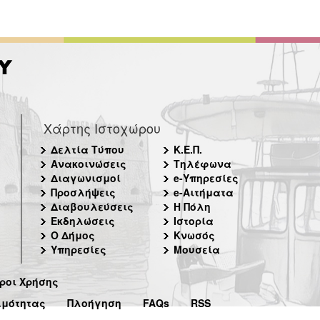
Χάρτης Ιστοχώρου
Δελτία Τύπου
Κ.Ε.Π.
Ανακοινώσεις
Τηλέφωνα
Διαγωνισμοί
e-Υπηρεσίες
Προσλήψεις
e-Αιτήματα
Διαβουλεύσεις
Η Πόλη
Εκδηλώσεις
Ιστορία
Ο Δήμος
Κνωσός
Υπηρεσίες
Μουσεία
ροι Χρήσης
ιμότητας
Πλοήγηση
FAQs
RSS