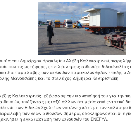
υσία του Δημάρχου Ηρακλείου Αλέξη Καλοκαιρινού, παρελήφθ
λοίο που τις μετέφερε, επιπλέον τρεις αίθουσες διδασκαλίας 
ικασία παραλαβής των αιθουσών παρακολούθησαν επίσης ο Διε
λης Μανουσάκης και το στελέχος Δήμητρα Κεντριστάκη.
έξης Καλοκαιρινός, εξέφρασε την ικανοποίησή του για την π
αιθουσών, τονίζοντας μεταξύ άλλων ότι μέσα από εντατική δο
ίδευση των Ειδικών Σχολείων να συνεχιστεί με τον καλύτερο
παραλαβή των νέων αιθουσών σήμερα, ολοκληρώνονται οι εγκ
ξεκινήσει η εγκατάσταση των αιθουσών του ΕΝΕΓΥΛ.