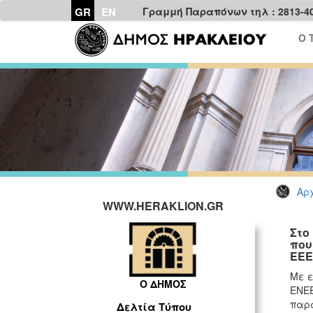
GR
EN
Γραμμή Παραπόνων τηλ : 2813-4
Ο 
Αρχ
WWW.HERAKLION.GR
Στο
που
ΕΕΕ
Με ε
Ο ΔΗΜΟΣ
ΕΝΕΕ
παρα
Δελτία Τύπου