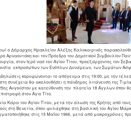
ρωί ο Δήμαρχος Ηρακλείου Αλέξης Καλοκαιρινός παρακολούθη
ρο Αρναουτάκη και τον Πρόεδρο του Δημοτικού Συμβουλίου Παν
ουργία, στον Ιερό ναό του Αγίου Τίτου, προεξάρχοντος του Σεβ
υσία εκπροσώπων των Ενόπλων Δυνάμεων, των Σωμάτων Ασφα
κδηλώσεις κορυφώνονται το απόγευμα στις 19:00, με την τέλε
στη συνέχεια θα ακολουθήσει η πάνδημος λιτάνευση της Τιμία
25ης Αυγούστου με κατεύθυνση την πλατεία 18 Άγγλων όπου θ
επιστροφή στον Άγιο Τίτο.
μία Κάρα του Αγίου Τίτου, μετά την άλωση της Κρήτης από το
ούς στη Βενετία, όπου φυλάχθηκε στη βασιλική του Αγίου Μάρκ
ματοποιήθηκε στις 15 Μαΐου 1966, μετά από μακροχρόνιες προ