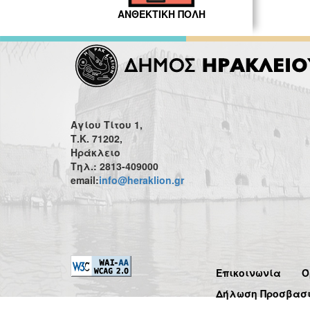
ΑΝΘΕΚΤΙΚΗ ΠΟΛΗ
Αγίου Τίτου 1,
Τ.Κ. 71202,
Ηράκλειο
Τηλ.: 2813-409000
email:
info@heraklion.gr
Επικοινωνία
Ό
Δήλωση Προσβασ