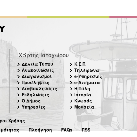
Χάρτης Ιστοχώρου
Δελτία Τύπου
Κ.Ε.Π.
Ανακοινώσεις
Τηλέφωνα
Διαγωνισμοί
e-Υπηρεσίες
Προσλήψεις
e-Αιτήματα
Διαβουλεύσεις
Η Πόλη
Εκδηλώσεις
Ιστορία
Ο Δήμος
Κνωσός
Υπηρεσίες
Μουσεία
ροι Χρήσης
ιμότητας
Πλοήγηση
FAQs
RSS