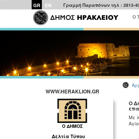
GR
EN
Γραμμή Παραπόνων τηλ : 2813-4
Ο 
Αρχ
WWW.HERAKLION.GR
Ο Δ
επα
Με λ
Αγίο
Ο ΔΗΜΟΣ
Δελτία Τύπου