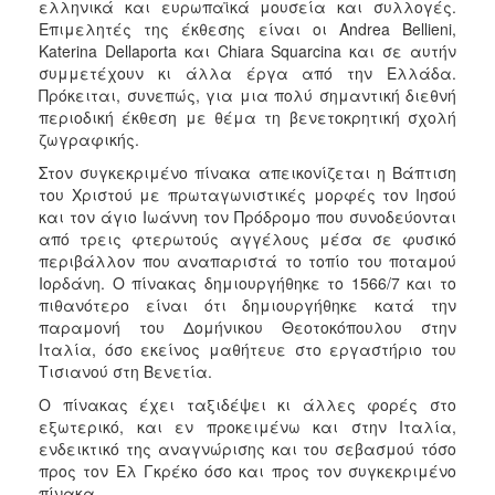
ελληνικά και ευρωπαϊκά μουσεία και συλλογές.
ΑΝΘΕΚΤΙΚΗ
Επιμελητές της έκθεσης είναι οι Andrea Bellieni,
ΠΟΛΗ
Katerina Dellaporta και Chiara Squarcina και σε αυτήν
συμμετέχουν κι άλλα έργα από την Ελλάδα.
Πρόκειται, συνεπώς, για μια πολύ σημαντική διεθνή
περιοδική έκθεση με θέμα τη βενετοκρητική σχολή
ζωγραφικής.
Στον συγκεκριμένο πίνακα απεικονίζεται η Βάπτιση
του Χριστού με πρωταγωνιστικές μορφές τον Ιησού
και τον άγιο Ιωάννη τον Πρόδρομο που συνοδεύονται
από τρεις φτερωτούς αγγέλους μέσα σε φυσικό
περιβάλλον που αναπαριστά το τοπίο του ποταμού
Ιορδάνη. Ο πίνακας δημιουργήθηκε το 1566/7 και το
πιθανότερο είναι ότι δημιουργήθηκε κατά την
παραμονή του Δομήνικου Θεοτοκόπουλου στην
Ιταλία, όσο εκείνος μαθήτευε στο εργαστήριο του
Τισιανού στη Βενετία.
Ο πίνακας έχει ταξιδέψει κι άλλες φορές στο
εξωτερικό, και εν προκειμένω και στην Ιταλία,
ενδεικτικό της αναγνώρισης και του σεβασμού τόσο
προς τον Ελ Γκρέκο όσο και προς τον συγκεκριμένο
πίνακα.