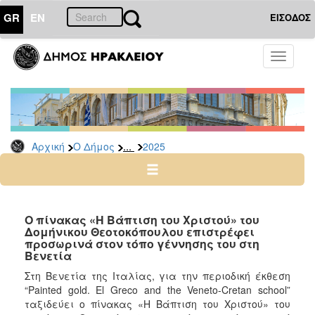
GR
EN
ΕΙΣΟΔΟΣ
Ο
Toggle
ΔΗΜΟΣ
navigati
Δελτία
Τύπου
Αρχείο
...
Αρχική
Ο Δήμος
2025
2026
2025
2024
2023
Ο πίνακας «Η Βάπτιση του Χριστού» του
Δομήνικου Θεοτοκόπουλου επιστρέφει
2022
προσωρινά στον τόπο γέννησης του στη
2021
Βενετία
2020
Στη Βενετία της Ιταλίας, για την περιοδική έκθεση
“Painted gold. El Greco and the Veneto-Cretan school”
2019
ταξιδεύει ο πίνακας «Η Βάπτιση του Χριστού» του