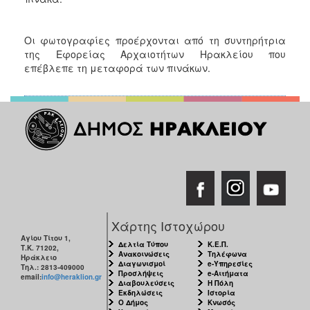
Οι φωτογραφίες προέρχονται από τη συντηρήτρια
της Εφορείας Αρχαιοτήτων Ηρακλείου που
επέβλεπε τη μεταφορά των πινάκων.
Χάρτης Ιστοχώρου
Αγίου Τίτου 1,
Δελτία Τύπου
Κ.Ε.Π.
Τ.Κ. 71202,
Ανακοινώσεις
Τηλέφωνα
Ηράκλειο
Διαγωνισμοί
e-Υπηρεσίες
Τηλ.: 2813-409000
Προσλήψεις
e-Αιτήματα
email:
info@heraklion.gr
Διαβουλεύσεις
Η Πόλη
Εκδηλώσεις
Ιστορία
Ο Δήμος
Κνωσός