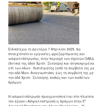
2018
2017
2016
2015
2013
2012
2011
Ειδικότερα τη Δευτέρα 7 Απριλίου 2025, θα
2010
συνεχιστούν οι εργασίες φρεζαρίσματος και
2006
ασφαλτόστρωσης, στην περιοχή των σχολών ΟΑΕΔ
(δυτικά της οδού Χριστ. Ξυλούρη) και συγκεκριμένα
επί των οδών: Λυσιστράτης (από τη συμβολή της με
την οδό Μαν. Αναγνωστάκη έως τη συμβολή της με
την οδό Χριστ. Ξυλούρη), καθώς και των καθέτων
Ο
δρόμων.
ΤΟΠΟΣ
ΜΑΣ
Η ασφαλτόστρωση πραγματοποιείται στο πλαίσιο
ΠΟΛΙΤΙΣΜΟΣ
η
του έργου:«Ασφαλτοστρώσεις δρόμων στην 3
Δημοτική Κοινότητα του Δήμου Ηρακλείου». Η