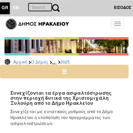
GR
EN
ΕΙΣΟΔΟΣ
Ο
Toggle
ΔΗΜΟΣ
navigati
Δελτία
Τύπου
Αρχείο
...
Αρχική
Ο Δήμος
2025
2026
2025
2024
2023
Συνεχίζονται τα έργα ασφαλτόστρωσης
στην περιοχή δυτικά της Χριστομιχάλη
2022
Ξυλούρη από το Δήμο Ηρακλείου
2021
Συνεχίζεται με εντατικούς ρυθμούς από το Δήμο
2020
Ηρακλείου η υλοποίηση του προγράμματος των
ασφαλτοστρώσεων.
2019