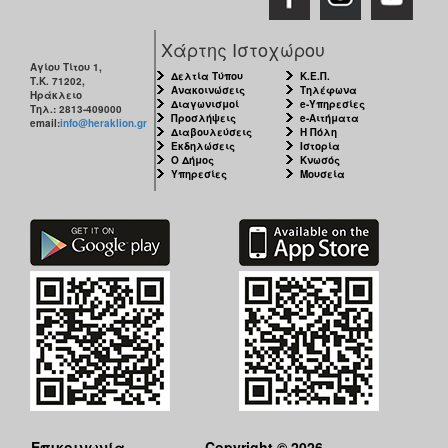
Χάρτης Ιστοχώρου
Αγίου Τίτου 1,
Δελτία Τύπου
Κ.Ε.Π.
Τ.Κ. 71202,
Ανακοινώσεις
Τηλέφωνα
Ηράκλειο
Διαγωνισμοί
e-Υπηρεσίες
Τηλ.: 2813-409000
Προσλήψεις
e-Αιτήματα
email:
info@heraklion.gr
Διαβουλεύσεις
Η Πόλη
Εκδηλώσεις
Ιστορία
Ο Δήμος
Κνωσός
Υπηρεσίες
Μουσεία
Επικοινωνία
Copyright © 2026