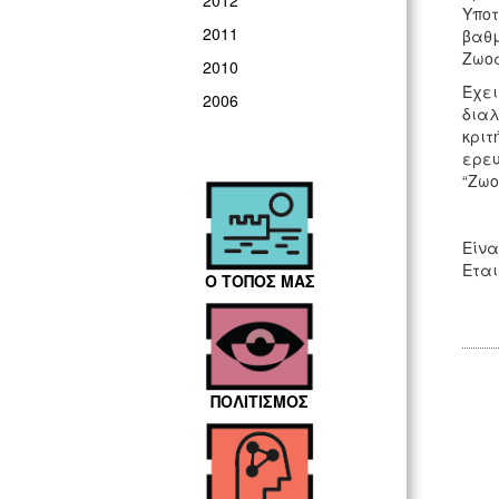
2012
Υποτ
2011
βαθμ
Ζωο
2010
Έχει
2006
διαλ
κριτ
ερευ
“Ζωο
Είνα
Εται
Ο ΤΟΠΟΣ ΜΑΣ
ΠΟΛΙΤΙΣΜΟΣ