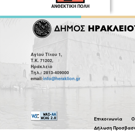
ΑΝΘΕΚΤΙΚΗ ΠΟΛΗ
Αγίου Τίτου 1,
Τ.Κ. 71202,
Ηράκλειο
Τηλ.: 2813-409000
email:
info@heraklion.gr
Επικοινωνία
Ό
Δήλωση Προσβασ