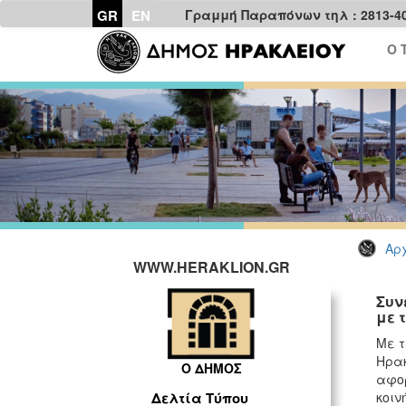
GR
EN
Γραμμή Παραπόνων τηλ : 2813-4
Ο 
Αρχ
WWW.HERAKLION.GR
Συν
με 
Με τ
Ηρακ
Ο ΔΗΜΟΣ
αφορ
κοιν
Δελτία Τύπου