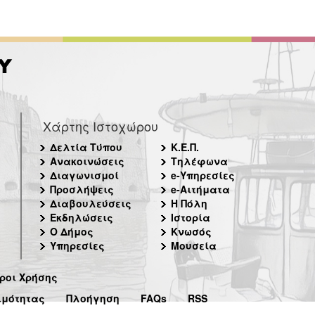
Χάρτης Ιστοχώρου
Δελτία Τύπου
Κ.Ε.Π.
Ανακοινώσεις
Τηλέφωνα
Διαγωνισμοί
e-Υπηρεσίες
Προσλήψεις
e-Αιτήματα
Διαβουλεύσεις
Η Πόλη
Εκδηλώσεις
Ιστορία
Ο Δήμος
Κνωσός
Υπηρεσίες
Μουσεία
ροι Χρήσης
ιμότητας
Πλοήγηση
FAQs
RSS