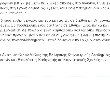
ροφιών (I.K.Y) με μεταπτυχιακές σπουδές στο Λονδίνο, Ηνωμέ
ίδας στη Σχολή Δημόσιας Υγείας του Πανεπιστημίου Δυτικής Ατ
ανθρωπονόσους.
 δημοσιεύσει μεγάλο αριθμό εργασιών σε διεθνή επιστημονικ
έξεις ως προσκεκλημένος ομιλητής σε Εθνικά, Ευρωπαϊκά και 
ής εργασιών σε πολλά διεθνή κτηνιατρικά και ιατρικά περιοδι
νητικά προγράμματα και είναι συγγραφέας εννέα επιστημονι
ανθρωπονόσοι-Νοσήματα μεταδιδόμενα από τα ζώα στον άνθρ
ι Αντεπιστέλλον Μέλος της Ελληνικής Κτηνιατρικής Ακαδημία
ρειών και Επισκέπτης Καθηγητής σε Κτηνιατρικές Σχολές του ε