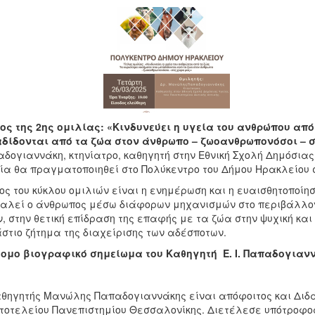
ος της 2ης ομιλίας: «Κινδυνεύει η υγεία του ανθρώπου απ
δίδονται από τα ζώα στον άνθρωπο – ζωοανθρωπονόσοι – 
δογιαννάκη, κτηνίατρο, καθηγητή στην Εθνική Σχολή Δημόσιας 
ία θα πραγματοποιηθεί στο Πολύκεντρο του Δήμου Ηρακλείου σ
ος του κύκλου ομιλιών είναι η ενημέρωση και η ευαισθητοποί
αλεί ο άνθρωπος μέσω διάφορων μηχανισμών στο περιβάλλον
, στην θετική επίδραση της επαφής με τα ζώα στην ψυχική και
στιο ζήτημα της διαχείρισης των αδέσποτων.
τομο βιογραφικό σημείωμα του Καθηγητή Ε. Ι. Παπαδογιαν
θηγητής Μανώλης Παπαδογιαννάκης είναι απόφοιτος και Διδάκ
τοτελείου Πανεπιστημίου Θεσσαλονίκης. Διετέλεσε υπότροφος