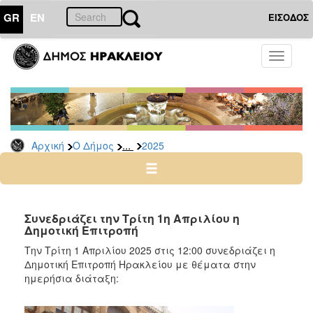
GR
EN
ΕΙΣΟΔΟΣ
Ο
Toggle
ΔΗΜΟΣ
navigati
Δελτία
Τύπου
Αρχείο
...
Αρχική
Ο Δήμος
2025
2026
2025
2024
2023
Συνεδριάζει την Τρίτη 1η Απριλίου η
Δημοτική Επιτροπή
2022
Την Τρίτη 1 Απριλίου 2025 στις 12:00 συνεδριάζει η
2021
Δημοτική Επιτροπή Ηρακλείου με θέματα στην
2020
ημερήσια διάταξη:
2019