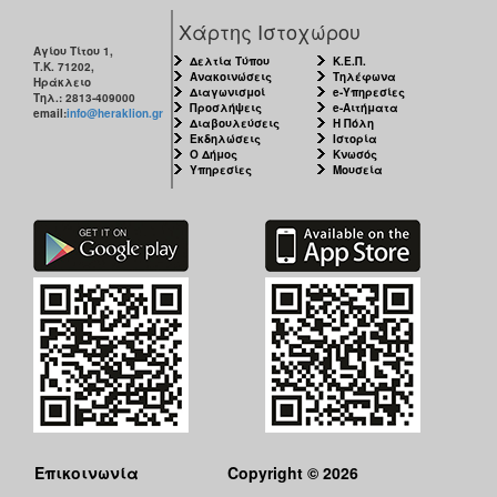
Χάρτης Ιστοχώρου
Αγίου Τίτου 1,
Δελτία Τύπου
Κ.Ε.Π.
Τ.Κ. 71202,
Ανακοινώσεις
Τηλέφωνα
Ηράκλειο
Διαγωνισμοί
e-Υπηρεσίες
Τηλ.: 2813-409000
Προσλήψεις
e-Αιτήματα
email:
info@heraklion.gr
Διαβουλεύσεις
Η Πόλη
Εκδηλώσεις
Ιστορία
Ο Δήμος
Κνωσός
Υπηρεσίες
Μουσεία
Επικοινωνία
Copyright © 2026