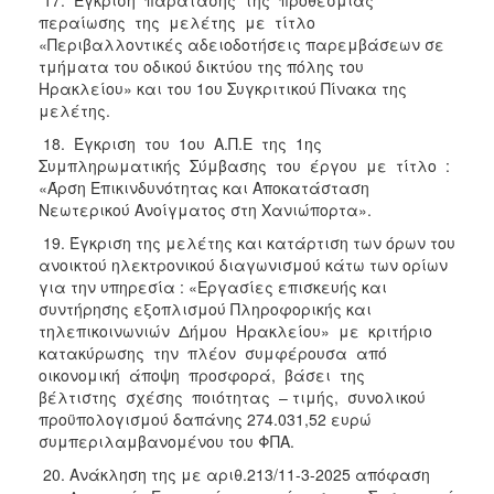
περαίωσης της μελέτης με τίτλο
«Περιβαλλοντικές αδειοδοτήσεις παρεμβάσεων σε
τμήματα του οδικού δικτύου της πόλης του
Ηρακλείου» και του 1ου Συγκριτικού Πίνακα της
μελέτης.
18. Έγκριση του 1ου Α.Π.Ε της 1ης
Συμπληρωματικής Σύμβασης του έργου με τίτλο :
«Άρση Επικινδυνότητας και Αποκατάσταση
Νεωτερικού Ανοίγματος στη Χανιώπορτα».
19. Έγκριση της μελέτης και κατάρτιση των όρων του
ανοικτού ηλεκτρονικού διαγωνισμού κάτω των ορίων
για την υπηρεσία : «Εργασίες επισκευής και
συντήρησης εξοπλισμού Πληροφορικής και
τηλεπικοινωνιών Δήμου Ηρακλείου» με κριτήριο
κατακύρωσης την πλέον συμφέρουσα από
οικονομική άποψη προσφορά, βάσει της
βέλτιστης σχέσης ποιότητας – τιμής, συνολικού
προϋπολογισμού δαπάνης 274.031,52 ευρώ
συμπεριλαμβανομένου του ΦΠΑ.
20. Ανάκληση της με αριθ.213/11-3-2025 απόφαση