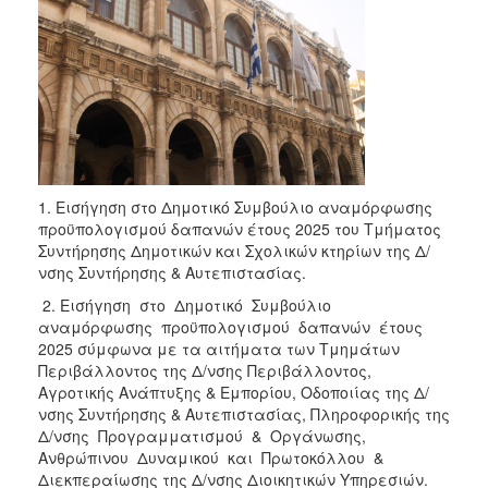
2018
2017
2016
2015
2013
2012
2011
1. Εισήγηση στο Δημοτικό Συμβούλιο αναμόρφωσης
προϋπολογισμού δαπανών έτους 2025 του Τμήματος
2010
Συντήρησης Δημοτικών και Σχολικών κτηρίων της Δ/
2006
νσης Συντήρησης & Αυτεπιστασίας.
2. Εισήγηση στο Δημοτικό Συμβούλιο
αναμόρφωσης προϋπολογισμού δαπανών έτους
2025 σύμφωνα με τα αιτήματα των Τμημάτων
Περιβάλλοντος της Δ/νσης Περιβάλλοντος,
Ο
ΤΟΠΟΣ
Αγροτικής Ανάπτυξης & Εμπορίου, Οδοποιίας της Δ/
ΜΑΣ
νσης Συντήρησης & Αυτεπιστασίας, Πληροφορικής της
Δ/νσης Προγραμματισμού & Οργάνωσης,
ΠΟΛΙΤΙΣΜΟΣ
Ανθρώπινου Δυναμικού και Πρωτοκόλλου &
Διεκπεραίωσης της Δ/νσης Διοικητικών Υπηρεσιών.