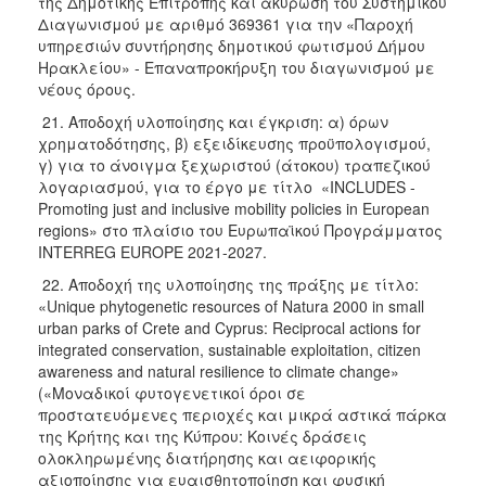
της Δημοτικής Επιτροπής και ακύρωση του Συστημικού
Διαγωνισμού με αριθμό 369361 για την «Παροχή
υπηρεσιών συντήρησης δημοτικού φωτισμού Δήμου
Ηρακλείου» - Επαναπροκήρυξη του διαγωνισμού με
νέους όρους.
21. Αποδοχή υλοποίησης και έγκριση: α) όρων
χρηματοδότησης, β) εξειδίκευσης προϋπολογισμού,
γ) για το άνοιγμα ξεχωριστού (άτοκου) τραπεζικού
λογαριασμού, για το έργο με τίτλο «INCLUDES -
Promoting just and inclusive mobility policies in European
regions» στο πλαίσιο του Ευρωπαϊκού Προγράμματος
INTERREG EUROPE 2021-2027.
22. Αποδοχή της υλοποίησης της πράξης με τίτλο:
«Unique phytogenetic resources of Natura 2000 in small
urban parks of Crete and Cyprus: Reciprocal actions for
integrated conservation, sustainable exploitation, citizen
awareness and natural resilience to climate change»
(«Μοναδικοί φυτογενετικοί όροι σε
προστατευόμενες περιοχές και μικρά αστικά πάρκα
της Κρήτης και της Κύπρου: Κοινές δράσεις
ολοκληρωμένης διατήρησης και αειφορικής
αξιοποίησης για ευαισθητοποίηση και φυσική