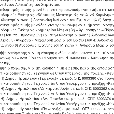
ουτάντου Ασπασίας του Σαράντου.
Καθορισμός τιμής μονάδος για προσκυρούμενα τμήματα κατ
οδομικής Ενότητας «Θέρισσος-Μασταμπάς-Δειλινά-Κορώνη» τ
 ιδιοκτησία των: 1) Αστρινάκη Ιωάννας του Εμμανουήλ 2) Αστ
Καθορισμός τιμής μονάδος για προσκυρωμένα τμήματα καταργ
οδομικής Ενότητας «Δημητρίου Μπεντεβή – Χρυσοπηγής – Πόρο
λείου, που προσκυρώνεται στην ιδιοκτησία των: 1) Ανδρονά Κων
λείου 3) Ανδρονά - Μιχαλάκη Σοφία του Βασιλείου 4) Ανδρονά
Κων/νου 6) Ανδρονάς Ιωάννης του Μιχαήλ 7) Ανδρονά Μαρία το
Λήψη απόφασης για μη άσκηση ενδίκων μέσων κατά της υπ’ αρι
ρακλείου – Λασιθίου του άρθρου 152 Ν. 3463/2006 - Ανάκληση τη
ροπής.
Λήψη απόφασης για την άσκηση ή μη έφεσης κατά της απόφασης 
Επικαιροποίηση του τεχνικού δελτίου υποέργου της πράξης «Κ
Η) Δήμου Ηρακλείου (Τέμενος)» με κωδ. ΟΠΣ 6003380 στο πρόγ
Επικαιροποίηση του Τεχνικού Δελτίου Υποέργου της πράξης «Κ
Η) Δήμου Ηρακλείου (Αλικαρνασσού)» με κωδ. ΟΠΣ 6003362 στ
Επικαιροποίηση του Τεχνικού Δελτίου Υποέργου της πράξης «
Η) Δήμου Ηρακλείου (Αγ. Τριάδας)» με κωδ. ΟΠΣ 6003374 σ
Επικαιροποίηση του Τεχνικού Δελτίου Υποέργου της πράξης «
Η) Δήμου Ηρακλείου (Παλιανής)» με κωδ. ΟΠΣ 6003384 στο 
Εισήγηση του Τμήματος Ταμειακής Βεβαίωσης για απαλλαγή 