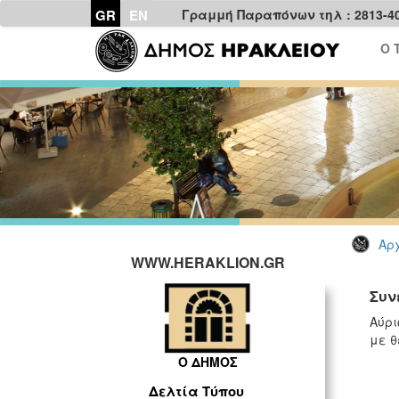
GR
EN
Γραμμή Παραπόνων τηλ : 2813-4
Ο 
Αρχ
WWW.HERAKLION.GR
Συν
Αύρι
με θ
Ο ΔΗΜΟΣ
Δελτία Τύπου