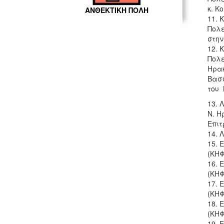
κ. Κ
ΑΝΘΕΚΤΙΚΗ ΠΟΛΗ
11. 
Πολε
στην
12. 
Πολε
Ηρακ
Βασι
του 
13. 
Ν. Η
Επιτ
14. 
15. 
(ΚΗΦ
16. 
(ΚΗΦ
17. 
(ΚΗΦ
18. 
(ΚΗΦ
19. 