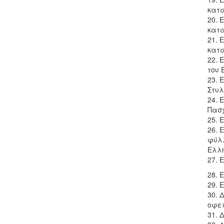
κατα
20. 
κατα
21. 
κατα
22. 
του 
23. 
Στυλ
24. 
Πασχ
25. 
26. 
φύλ
Ελλη
27. 
28. 
29. 
30. 
οφει
31. 