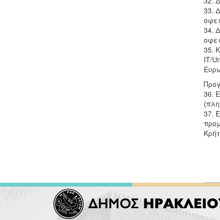
32. 
33. 
οφει
34.
οφει
35. 
IT/U
Ευρ
Προγ
36. 
(πλη
37. 
προμ
Κρήτ