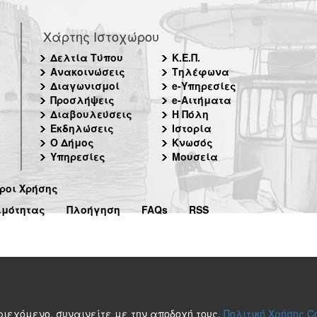
Χάρτης Ιστοχώρου
Δελτία Τύπου
Κ.Ε.Π.
Ανακοινώσεις
Τηλέφωνα
Διαγωνισμοί
e-Υπηρεσίες
Προσλήψεις
e-Αιτήματα
Διαβουλεύσεις
Η Πόλη
Εκδηλώσεις
Ιστορία
Ο Δήμος
Κνωσός
Υπηρεσίες
Μουσεία
ροι Χρήσης
ιμότητας
Πλοήγηση
FAQs
RSS
περιεχόμενο, συναινείτε με την αποδοχή τους.
Πολιτική Χρήσης C