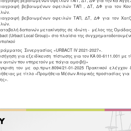
Διαγραφή βεβαιωμένων οφειλών ΤΑΠ , ΔΤ, ΔΦ για την κα Αγγε
Διαγραφή βεβαιωμένων οφειλών ΤΑΠ , ΔΤ, ΔΦ για τον Κου
λών.
 Διαγραφή βεβαιωμένων οφειλών ΤΑΠ, ΔΤ, ΔΦ για τον Χατ
λών.
Καταβολή δαπανών μετακίνησης σε ιδιώτη - μέλος της Ομάδα
rbact (Urbact Local Group)» στο πλαίσιο της συγχρηματοδοτου
ωπαϊκού
ράμματος Συνεργασίας «URBACT ΙV 2021-2027».
Εισήγηση για εξειδίκευση πίστωσης για τον ΚΑ 00-6111.001 με
ν αυτών που υπηρετούν με πάγια αμοιβή)»
Έγκριση του με αρ.πρωτ.8094/21-01-2025 Πρακτικού ελέγχου 
ήθειας με τίτλο «Προμήθεια Μέσων Ατομικής προστασίας για
ης».