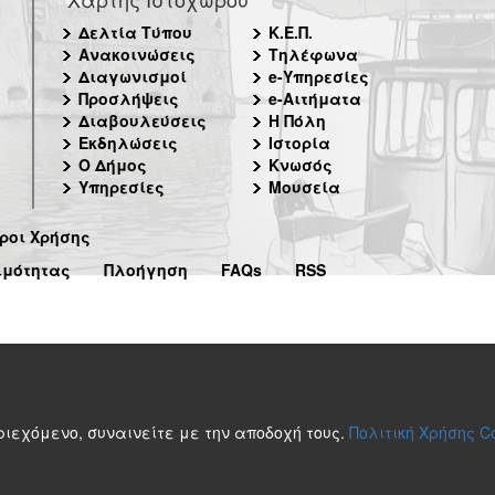
Δελτία Τύπου
Κ.Ε.Π.
Ανακοινώσεις
Τηλέφωνα
Διαγωνισμοί
e-Υπηρεσίες
Προσλήψεις
e-Αιτήματα
Διαβουλεύσεις
Η Πόλη
Εκδηλώσεις
Ιστορία
Ο Δήμος
Κνωσός
Υπηρεσίες
Μουσεία
ροι Χρήσης
ιμότητας
Πλοήγηση
FAQs
RSS
περιεχόμενο, συναινείτε με την αποδοχή τους.
Πολιτική Χρήσης C