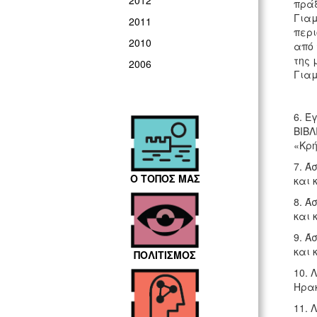
2012
πράξ
Γιαμ
2011
περι
2010
από 
της 
2006
Γιαμ
6. Έ
ΒΙΒΛ
«Κρή
7. Ά
Ο ΤΟΠΟΣ ΜΑΣ
και 
8. Ά
και 
9. Ά
και 
ΠΟΛΙΤΙΣΜΟΣ
10. 
Ηρακ
11. 