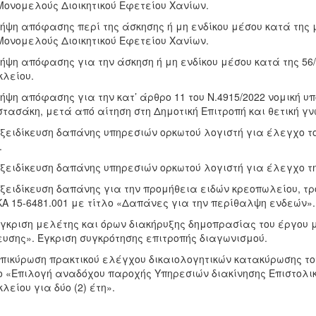
Μονομελούς Διοικητικού Εφετείου Χανίων.
Λήψη απόφασης περί της άσκησης ή μη ενδίκου μέσου κατά της
Μονομελούς Διοικητικού Εφετείου Χανίων.
Λήψη απόφασης για την άσκηση ή μη ενδίκου μέσου κατά της 56
λείου.
Λήψη απόφασης για την κατ’ άρθρο 11 του Ν.4915/2022 νομική υ
τασάκη, μετά από αίτηση στη Δημοτική Επιτροπή και θετική γν
Εξειδίκευση δαπάνης υπηρεσιών ορκωτού λογιστή για έλεγχο τ
.
Εξειδίκευση δαπάνης υπηρεσιών ορκωτού λογιστή για έλεγχο τη
Εξειδίκευση δαπάνης για την προμήθεια ειδών κρεοπωλείου, τ
ΚΑ 15-6481.001 με τίτλο «Δαπάνες για την περίθαλψη ενδεών».
Έγκριση μελέτης και όρων διακήρυξης δημοπρασίας του έργου μ
υσης». Έγκριση συγκρότησης επιτροπής διαγωνισμού.
Επικύρωση πρακτικού ελέγχου δικαιολογητικών κατακύρωσης το
ο «Επιλογή αναδόχου παροχής Υπηρεσιών διακίνησης Επιστολι
λείου για δύο (2) έτη».