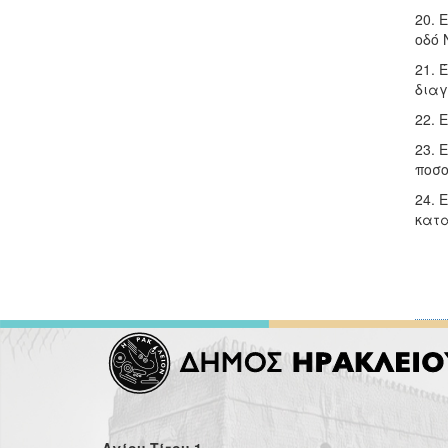
20. 
οδό 
21. 
διαγ
22. 
23. 
ποσο
24. 
κατα