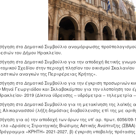
ισήγηση στο Δημοτικό Συμβούλιο αναμόρφωσης προϋπολογισμού
εσιών του Δήμου Ηρακλείου.
ισήγηση στο Δημοτικό Συμβούλιο για την αποδοχή θετικής γνωμο
τομικού Σχεδίου στην περιοχή πλησίον του οικισμού Σκαλανίου
αστικών αναγκών της Περιφέρειας Κρήτης».
ισήγηση στο Δημοτικό Συμβούλιο για την έγκριση προσωρινών 
 Μηνά Γεωργιάδου και Σκλαβοκάμπου για την υλοποίηση του έ
Ηρακλείου- 2019 (Δίκτυα ύδρευσης – υδρόμετρα – τηλεμετρία –
ισήγηση στο Δημοτικό Συμβούλιο για τη μετακίνηση της λαϊκής 
 Αλικαρνασσού (λήξη δημόσιας διαβούλευσης επί της με αριθμ
ισήγηση για α) την αποδοχή των όρων της υπ’ αρ. πρωτ. 6056/0
ίτλο «Δράσεις Στρατηγικής Βιώσιμης Αστικής Ανάπτυξης (ΣΒΑΑ
Πρόγραμμα «ΚΡΗΤΗ» 2021-2027, β) έγκριση υποβολής πρότασης 