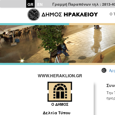
GR
EN
Γραμμή Παραπόνων τηλ : 2813-4
Ο 
Αρχ
WWW.HERAKLION.GR
Συν
Την 
ημερ
Ο ΔΗΜΟΣ
Δελτία Τύπου