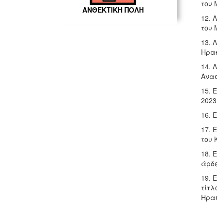
του 
ΑΝΘΕΚΤΙΚΗ ΠΟΛΗ
12. 
του 
13. 
Ηρακ
14. 
Ανασ
15. 
2023
16. 
17. 
του 
18. 
άρδε
19. 
τίτλ
Ηρακ