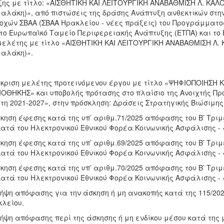
ης με τίτλο: «ΑΙΣΘΗΤΙΚΗ ΚΑΙ ΛΕΙΤΟΥΡΓΙΚΗ ΑΝΑΒΑΘΜΙΣΗ Λ. ΚΑΛΟ
αλάκη)», από πιστώσεις της δράσης Ανάπτυξη ανθεκτικών στ
οχών ΣΒΑΑ (ΣΒΑΑ Ηρακλείου - νέες πράξεις) του Προγράμματο
το Ευρωπαϊκό Ταμείο Περιφερειακής Ανάπτυξης (ΕΤΠΑ) και το 
μελέτης με τίτλο «ΑΙΣΘΗΤΙΚΗ ΚΑΙ ΛΕΙΤΟΥΡΓΙΚΗ ΑΝΑΒΑΘΜΙΣΗ Λ. 
αλάκη)».
γκριση μελέτης προτεινόμενου έργου με τίτλο «ΨΗΦΙΟΠΟΙΗΣΗ 
ΙΟΘΗΚΗΣ» και υποβολής πρότασης στο πλαίσιο της Ανοιχτής Π
τη 2021-2027», στην πρόσκληση: Δράσεις Στρατηγικής Βιώσιμης
σκηση έφεσης κατά της υπ’ αριθμ.71/2025 απόφασης του Β’ Τρι
κατά του Ηλεκτρονικού Εθνικού Φορέα Κοινωνικής Ασφάλισης - 
σκηση έφεσης κατά της υπ’ αριθμ.69/2025 απόφασης του Β’ Τρι
κατά του Ηλεκτρονικού Εθνικού Φορέα Κοινωνικής Ασφάλισης - 
σκηση έφεσης κατά της υπ’ αριθμ.70/2025 απόφασης του Β’ Τρι
κατά του Ηλεκτρονικού Εθνικού Φορέα Κοινωνικής Ασφάλισης - 
Λήψη απόφασης για την άσκηση ή μη ανακοπής κατά της 115/20
λείου.
Λήψη απόφασης περί της άσκησης ή μη ενδίκου μέσου κατά της