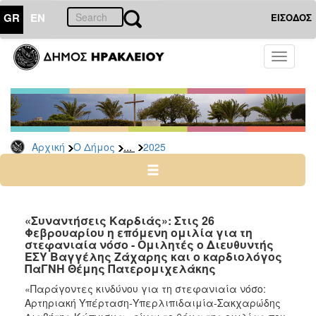
GR
EN
ΕΙΣΟΔΟΣ
Ο
Toggle
ΔΗΜΟΣ
navigati
Δελτία
Τύπου
Αρχείο
...
Αρχική
Ο Δήμος
2025
2026
2025
2024
2023
«Συναντήσεις Καρδιάς»: Στις 26
Φεβρουαρίου η επόμενη ομιλία για τη
2022
στεφανιαία νόσο - Ομιλητές ο Διευθυντής
2021
ΕΣΥ Bαγγέλης Ζάχαρης και ο καρδιολόγος
ΠαΓΝΗ Θέμης Πατερομιχελάκης
2020
«Παράγοντες κινδύνου για τη στεφανιαία νόσο:
2019
Αρτηριακή Υπέρταση-Υπερλιπιδαιμία-Σακχαρώδης