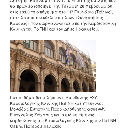
Διαβήτης-Κάπνισμα» είναι το θέμα της ομιλίας που
2018
θα πραγματοποιηθεί την Τετάρτη 26 Φεβρουαρίου
2017
ο
στις 18:00 το απόγευμα στο 11
Γυμνάσιο (Τάλως),
στο πλαίσιο του κύκλου ομιλιών «Συναντήσεις
2016
Καρδιάς» που διοργανώνεται από την Καρδιολογική
2015
Κλινική του ΠαΓΝΗ και τον Δήμο Ηρακλείου.
2013
2012
2011
2010
2006
Ο
Για το θέμα θα μιλήσουν ο Διευθυντής ΕΣΥ
ΤΟΠΟΣ
Καρδιολογικής Κλινικής ΠαΓΝΗ και Υπεύθυνος
ΜΑΣ
Μονάδας Εντατικής Παρακολούθησης ασθενών
Ευάγγελος Ζάχαρης και ο ειδικευόμενος
ΠΟΛΙΤΙΣΜΟΣ
καρδιολόγος της Καρδιολογικής Κλινικής του ΠαΓΝΗ
Θέμης Πατερομιχελάκης.