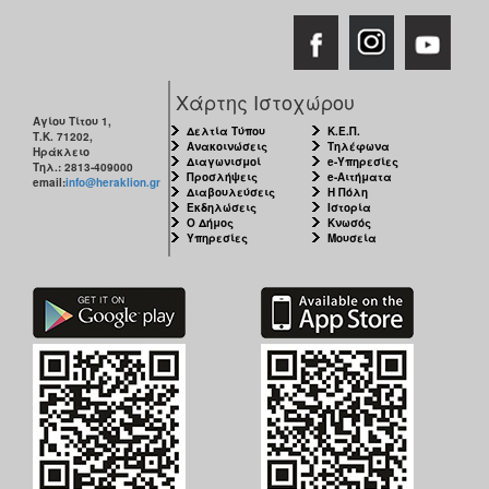
Χάρτης Ιστοχώρου
Αγίου Τίτου 1,
Δελτία Τύπου
Κ.Ε.Π.
Τ.Κ. 71202,
Ανακοινώσεις
Τηλέφωνα
Ηράκλειο
Διαγωνισμοί
e-Υπηρεσίες
Τηλ.: 2813-409000
Προσλήψεις
e-Αιτήματα
email:
info@heraklion.gr
Διαβουλεύσεις
Η Πόλη
Εκδηλώσεις
Ιστορία
Ο Δήμος
Κνωσός
Υπηρεσίες
Μουσεία