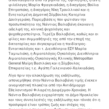
ΑΝΘΕΚΤΙΚΗ
φιλόλογος Μαρία Φραγκιαδάκη, η δικηγόρος Βούλα
ΠΟΛΗ
Επιτροπάκη, η δικηγόρος Νίκη Τρουλλινού και η
Εντεταλμένη Δημοτική Σύμβουλος Κατερίνα
Δουλγεράκη. Παρεμβάσεις που φώτισαν την
προσωπικότητα της Νάντιας Βαλαβάνη έκαναν η
αδελφή της, κλινική ψυχολόγος και
ψυχοθεραπεύτρια, Τερέζα Βαλαβάνη, καθώς και οι
φίλες και συμμαθήτριές της από την εποχή της
δικτατορίας και συγκεκριμένα η παιδίατρος-
Εντατικολόγος και τ. Διευθύντρια ΕΣΥ Μαρία
Ταμιωλάκη, η Αιματολόγος-Ογκολόγος Διευθύντρια
Αιματολογικής-Ογκολογικής Κλινικής Metropolitan
General Μαίρη Βασιλάκη και η Σύμβουλος
Επικρατείας τ.ε. Αγάπη Γαλενιανού-Χαλκιαδάκη.
Λίγο πριν την ολοκλήρωση της εκδήλωσης,
απονεμήθηκε στην Νάντια Βαλαβάνη τιμής ένεκεν
αναμνηστική πλακέτα από την Αντιδήμαρχο
Εθελοντισμού Φιλαρέτη Δαφέρμου-Χρονάκη. Η
Νάντια Βαλαβάνη ευχαρίστησε το Δήμο Ηρακλείου
και τους συντελεστές της εκδήλωσης και τόνισε ότι η
προσφορά είναι τρόπος ζωής και στόχος της