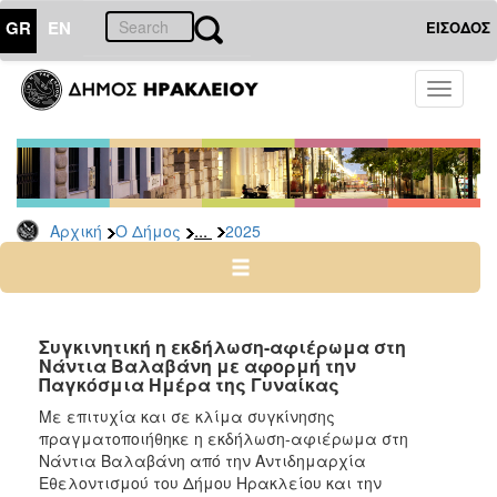
GR
EN
ΕΙΣΟΔΟΣ
Ο
Toggle
ΔΗΜΟΣ
navigati
Δελτία
Τύπου
Αρχείο
...
Αρχική
Ο Δήμος
2025
2026
2025
2024
2023
Συγκινητική η εκδήλωση-αφιέρωμα στη
Νάντια Βαλαβάνη με αφορμή την
2022
Παγκόσμια Ημέρα της Γυναίκας
2021
Με επιτυχία και σε κλίμα συγκίνησης
2020
πραγματοποιήθηκε η εκδήλωση-αφιέρωμα στη
Νάντια Βαλαβάνη από την Αντιδημαρχία
2019
Εθελοντισμού του Δήμου Ηρακλείου και την