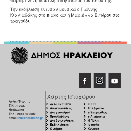
παραμένει η ποιοτική αναβάθμιση του τόπου της.
Την εκδήλωση έντυσαν μουσικά ο Γιάννης
Κιαγιαδάκης στο πιάνο και η Μαριέλλα Βιτώρου στο
τραγούδι.
Χάρτης Ιστοχώρου
Αγίου Τίτου 1,
Δελτία Τύπου
Κ.Ε.Π.
Τ.Κ. 71202,
Ανακοινώσεις
Τηλέφωνα
Ηράκλειο
Διαγωνισμοί
e-Υπηρεσίες
Τηλ.: 2813-409000
Προσλήψεις
e-Αιτήματα
email:
info@heraklion.gr
Διαβουλεύσεις
Η Πόλη
Εκδηλώσεις
Ιστορία
Ο Δήμος
Κνωσός