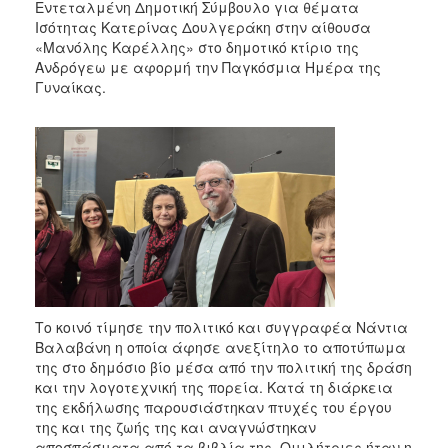
2018
Εντεταλμένη Δημοτική Σύμβουλο για θέματα
Ισότητας Κατερίνας Δουλγεράκη στην αίθουσα
2017
«Μανόλης Καρέλλης» στο δημοτικό κτίριο της
2016
Ανδρόγεω με αφορμή την Παγκόσμια Ημέρα της
Γυναίκας.
2015
2013
2012
2011
2010
2006
Το κοινό τίμησε την πολιτικό και συγγραφέα Νάντια
Ο
Βαλαβάνη η οποία άφησε ανεξίτηλο το αποτύπωμα
ΤΟΠΟΣ
της στο δημόσιο βίο μέσα από την πολιτική της δράση
ΜΑΣ
και την λογοτεχνική της πορεία. Κατά τη διάρκεια
της εκδήλωσης παρουσιάστηκαν πτυχές του έργου
ΠΟΛΙΤΙΣΜΟΣ
της και της ζωής της και αναγνώστηκαν
αποσπάσματα από τα βιβλία της. Ομιλήτριες ήταν η