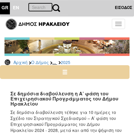
GR
EN
ΕΙΣΟΔΟΣ
Ο
Toggle
ΔΗΜΟΣ
navigati
Δελτία
Τύπου
Αρχείο
...
Αρχική
Ο Δήμος
2025
2026
2025
2024
2023
Σε δημόσια διαβούλευση η Α’ φάση του
Επιχειρησιακού Προγράμματος του Δήμου
2022
Ηρακλείου
2021
Σε δημόσια διαβούλευση τέθηκε για 10 ημέρες το
2020
Σχέδιο του Στρατηγικού Σχεδιασμού – Α’ φάση του
Επιχειρησιακού Προγράμματος του Δήμου
2019
Ηρακλείου 2024 - 2028, μετά και από την ψήφιση του