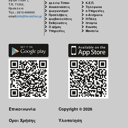
Αγίου Τίτου 1,
Δελτία Τύπου
Κ.Ε.Π.
Τ.Κ. 71202,
Ανακοινώσεις
Τηλέφωνα
Ηράκλειο
Διαγωνισμοί
e-Υπηρεσίες
Τηλ.: 2813-409000
Προσλήψεις
e-Αιτήματα
email:
info@heraklion.gr
Διαβουλεύσεις
Η Πόλη
Εκδηλώσεις
Ιστορία
Ο Δήμος
Κνωσός
Υπηρεσίες
Μουσεία
Επικοινωνία
Copyright © 2026
Όροι Χρήσης
Υλοποίηση