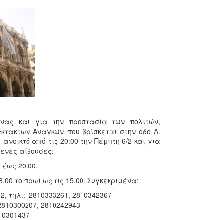
μνας και για την προστασία των πολιτών,
κτακτων Αναγκών που βρίσκεται στην οδό Λ.
ανοικτό από τις 20:00 την Πέμπτη 6/2 και για
μενες αίθουσες:
 έως 20:00.
8.00 το πρωί ως τις 15.00. Συγκεκριμένα:
2, τηλ.: 2810333261, 2810342367
 2810300207, 2810242943
810301437