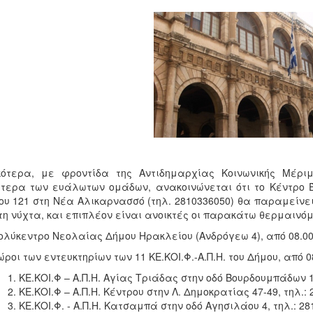
ικότερα, με φροντίδα της Αντιδημαρχίας Κοινωνικής Μέρι
ίτερα των ευάλωτων ομάδων, ανακοινώνεται ότι το Κέντρο Έ
ου 121 στη Νέα Αλικαρνασσό (τηλ. 2810336050) θα παραμείνει 
τη νύχτα, και επιπλέον είναι ανοικτές οι παρακάτω θερμαινό
ολύκεντρο Νεολαίας Δήμου Ηρακλείου (Ανδρόγεω 4), από 08.00
ώροι των εντευκτηρίων των 11 ΚΕ.ΚΟΙ.Φ.-Α.Π.Η. του Δήμου, από 0
ΚΕ.ΚΟΙ.Φ – Α.Π.Η. Αγίας Τριάδας στην οδό Βουρδουμπάδων 1
ΚΕ.ΚΟΙ.Φ – Α.Π.Η. Κέντρου στην Λ. Δημοκρατίας 47-49, τηλ.:
ΚΕ.ΚΟΙ.Φ. - Α.Π.Η. Κατσαμπά στην οδό Αγησιλάου 4, τηλ.: 2