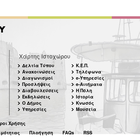
Χάρτης Ιστοχώρου
Δελτία Τύπου
Κ.Ε.Π.
Ανακοινώσεις
Τηλέφωνα
Διαγωνισμοί
e-Υπηρεσίες
Προσλήψεις
e-Αιτήματα
Διαβουλεύσεις
Η Πόλη
Εκδηλώσεις
Ιστορία
Ο Δήμος
Κνωσός
Υπηρεσίες
Μουσεία
ροι Χρήσης
ιμότητας
Πλοήγηση
FAQs
RSS