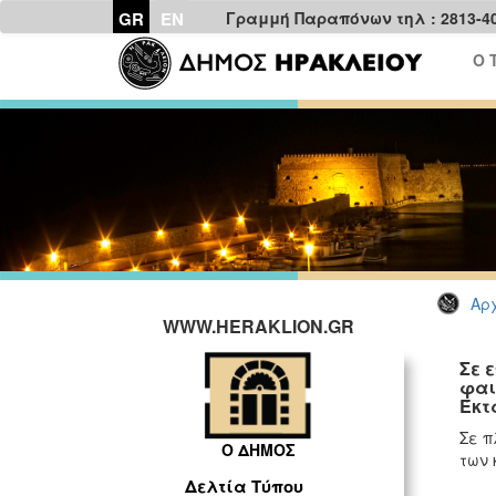
GR
EN
Γραμμή Παραπόνων τηλ : 2813-4
Ο 
Αρχ
WWW.HERAKLION.GR
Σε 
φαι
Έκτ
Σε π
Ο ΔΗΜΟΣ
των 
Δελτία Τύπου