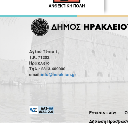
ΑΝΘΕΚΤΙΚΗ ΠΟΛΗ
Αγίου Τίτου 1,
Τ.Κ. 71202,
Ηράκλειο
Τηλ.: 2813-409000
email:
info@heraklion.gr
Επικοινωνία
Ό
Δήλωση Προσβασ