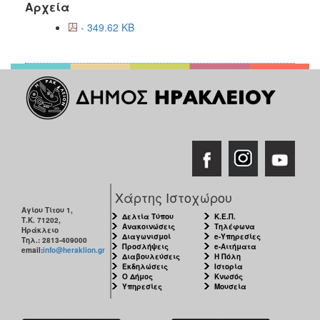
Αρχεία
- 349.62 KB
Χάρτης Ιστοχώρου
Αγίου Τίτου 1,
Δελτία Τύπου
Κ.Ε.Π.
Τ.Κ. 71202,
Ανακοινώσεις
Τηλέφωνα
Ηράκλειο
Διαγωνισμοί
e-Υπηρεσίες
Τηλ.: 2813-409000
Προσλήψεις
e-Αιτήματα
email:
info@heraklion.gr
Διαβουλεύσεις
Η Πόλη
Εκδηλώσεις
Ιστορία
Ο Δήμος
Κνωσός
Υπηρεσίες
Μουσεία