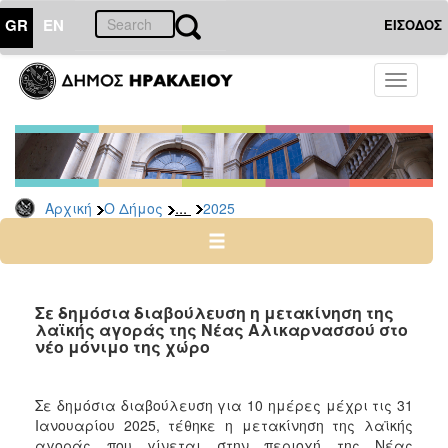
GR
EN
ΕΙΣΟΔΟΣ
Ο
Toggle
ΔΗΜΟΣ
navigati
Δελτία
Τύπου
Αρχείο
...
Αρχική
Ο Δήμος
2025
2026
2025
2024
2023
Σε δημόσια διαβούλευση η μετακίνηση της
λαϊκής αγοράς της Νέας Αλικαρνασσού στο
2022
νέο μόνιμο της χώρο
2021
2020
Σε δημόσια διαβούλευση για 10 ημέρες μέχρι τις 31
2019
Ιανουαρίου 2025, τέθηκε η μετακίνηση της λαϊκής
αγοράς που γίνεται στην περιοχή της Νέας