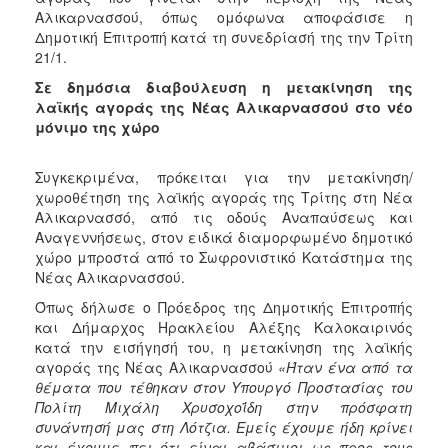
2018
Αλικαρνασσού, όπως ομόφωνα αποφάσισε η
2017
Δημοτική Επιτροπή κατά τη συνεδρίασή της την Τρίτη
21/1.
2016
Σε δημόσια διαβούλευση η μετακίνηση της
2015
λαϊκής αγοράς της Νέας Αλικαρνασσού στο νέο
2013
μόνιμο της χώρο
2012
Συγκεκριμένα, πρόκειται για την μετακίνηση/
2011
χωροθέτηση της λαϊκής αγοράς της Τρίτης στη Νέα
2010
Αλικαρνασσό, από τις οδούς Αναπαύσεως και
Αναγεννήσεως, στον ειδικά διαμορφωμένο δημοτικό
2006
χώρο μπροστά από το Σωφρονιστικό Κατάστημα της
Νέας Αλικαρνασσού.
Όπως δήλωσε ο Πρόεδρος της Δημοτικής Επιτροπής
και Δήμαρχος Ηρακλείου Αλέξης Καλοκαιρινός
Ο
κατά την εισήγησή του, η μετακίνηση της λαϊκής
ΤΟΠΟΣ
αγοράς της Νέας Αλικαρνασσού
«Ήταν ένα από τα
ΜΑΣ
θέματα που τέθηκαν στον Υπουργό Προστασίας του
Πολίτη Μιχάλη Χρυσοχοΐδη στην πρόσφατη
ΠΟΛΙΤΙΣΜΟΣ
συνάντησή μας στη Λότζια. Εμείς έχουμε ήδη κρίνει
και έχουμε πει ότι είναι αβάσιμοι ως προς τους