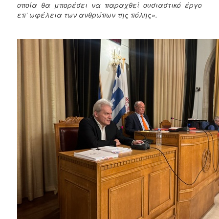
2018
οποία θα μπορέσει να παραχθεί ουσιαστικό έργο
επ’ ωφέλεια των ανθρώπων της πόλης».
2017
2016
2015
2013
2012
2011
2010
2006
Ο
ΤΟΠΟΣ
ΜΑΣ
ΠΟΛΙΤΙΣΜΟΣ