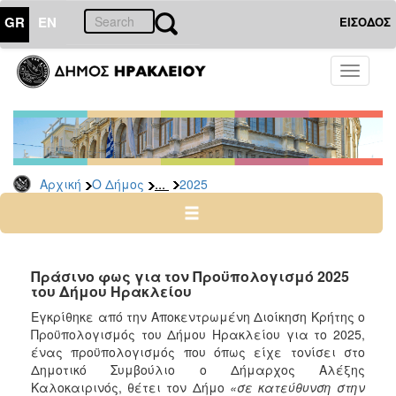
GR
EN
ΕΙΣΟΔΟΣ
Ο
Toggle
ΔΗΜΟΣ
navigati
Δελτία
Τύπου
Αρχείο
...
Αρχική
Ο Δήμος
2025
2026
2025
2024
2023
Πράσινο φως για τον Προϋπολογισμό 2025
του Δήμου Ηρακλείου
2022
Εγκρίθηκε από την Αποκεντρωμένη Διοίκηση Κρήτης ο
2021
Προϋπολογισμός του Δήμου Ηρακλείου για το 2025,
2020
ένας προϋπολογισμός που όπως είχε τονίσει στο
Δημοτικό Συμβούλιο ο Δήμαρχος Αλέξης
2019
Καλοκαιρινός, θέτει τον Δήμο
«σε κατεύθυνση στην