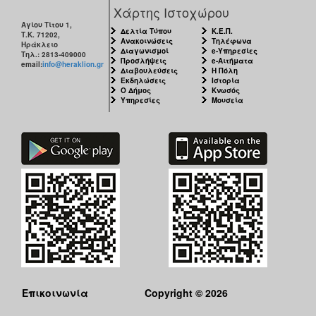
Χάρτης Ιστοχώρου
Αγίου Τίτου 1,
Δελτία Τύπου
Κ.Ε.Π.
Τ.Κ. 71202,
Ανακοινώσεις
Τηλέφωνα
Ηράκλειο
Διαγωνισμοί
e-Υπηρεσίες
Τηλ.: 2813-409000
Προσλήψεις
e-Αιτήματα
email:
info@heraklion.gr
Διαβουλεύσεις
Η Πόλη
Εκδηλώσεις
Ιστορία
Ο Δήμος
Κνωσός
Υπηρεσίες
Μουσεία
Επικοινωνία
Copyright © 2026