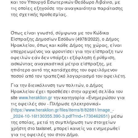
και τον Υπουργό Εσωτερικών Θεόδωρο Λιβάνιο, με
ΑΝΘΕΚΤΙΚΗ
τις οποίες εξηγούσε την αναγκαιότητα παράτασης
ΠΟΛΗ
της σχετικής προθεσμίας.
Όπως είναι γνωστό, σύμφωνα με τον Κώδικα
Είσπραξης Δημοσίων Εσόδων (4978/2022), ο Δήμος
Ηρακλείου, όπως και κάθε Δήμος της χώρας, είναι
υποχρεωμένος να φροντίσει για την είσπραξη των
οφειλών εάν δεν υπάρξει εξόφληση ή ρύθμιση,
ασκώντας αναγκαστικά μέτρα είσπραξης, με
ηπιότερο αυτό της κατάσχεσης του οφειλόμενου
ποσού από τον τραπεζικό λογαριασμό του οφειλέτη.
Για την διευκόλυνση των πολιτών, ο Δήμος
Ηρακλείου έχει προσθέσει στην αρχική σελίδα του
site
www.heraklion.gr
την κατηγορία «Ενημερώσου για
τις οφειλές σου - Πλήρωσε ηλεκτρονικά»
(
https://www.heraklion.gr/files/items/8/82881/image_-
_2024-10-16t130355.390-3.pdf?rnd=1730462651
) μέσω
της οποίας, μετά τη συμπλήρωση των στοιχείων
χρήστη στο taxisnet, μπορεί κανείς να ενημερωθεί
για τις οφειλές του στον Δήμο.