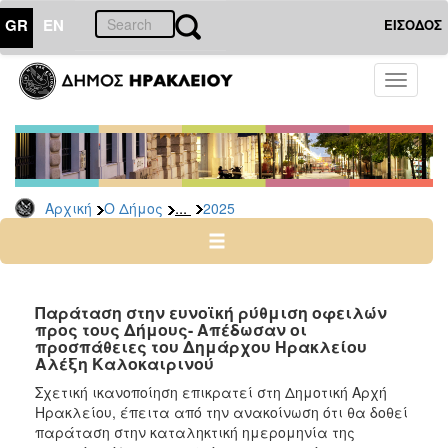
GR
EN
ΕΙΣΟΔΟΣ
Ο
Toggle
ΔΗΜΟΣ
navigati
Δελτία
Τύπου
Αρχείο
...
Αρχική
Ο Δήμος
2025
2026
2025
2024
2023
Παράταση στην ευνοϊκή ρύθμιση οφειλών
προς τους Δήμους- Απέδωσαν οι
2022
προσπάθειες του Δημάρχου Ηρακλείου
2021
Αλέξη Καλοκαιρινού
2020
Σχετική ικανοποίηση επικρατεί στη Δημοτική Αρχή
Ηρακλείου, έπειτα από την ανακοίνωση ότι θα δοθεί
2019
παράταση στην καταληκτική ημερομηνία της