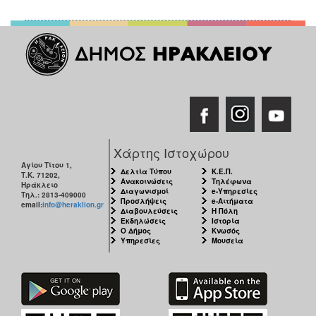
Χάρτης Ιστοχώρου
Αγίου Τίτου 1,
Δελτία Τύπου
Κ.Ε.Π.
Τ.Κ. 71202,
Ανακοινώσεις
Τηλέφωνα
Ηράκλειο
Διαγωνισμοί
e-Υπηρεσίες
Τηλ.: 2813-409000
Προσλήψεις
e-Αιτήματα
email:
info@heraklion.gr
Διαβουλεύσεις
Η Πόλη
Εκδηλώσεις
Ιστορία
Ο Δήμος
Κνωσός
Υπηρεσίες
Μουσεία