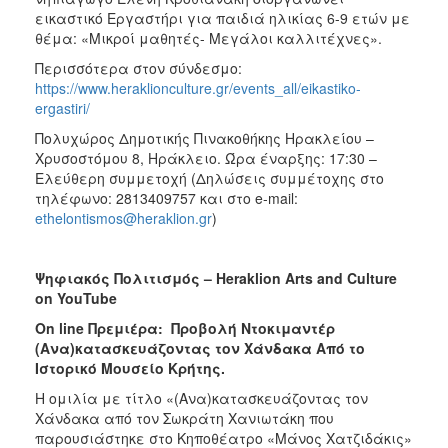
εικαστικό Εργαστήρι για παιδιά ηλικίας 6-9 ετών με
θέμα: «Μικροί μαθητές- Μεγάλοι καλλιτέχνες».
Περισσότερα στον σύνδεσμο:
https://www.heraklionculture.gr/events_all/eikastiko-
ergastiri/
Πολυχώρος Δημοτικής Πινακοθήκης Ηρακλείου –
Χρυσοστόμου 8, Ηράκλειο. Ώρα έναρξης: 17:30 –
Ελεύθερη συμμετοχή (Δηλώσεις συμμέτοχης στο
τηλέφωνο: 2813409757 και στο e-mail:
ethelontismos@heraklion.gr
)
Ψηφιακός
Πολιτισμός
– Heraklion Arts and Culture
on YouTube
On
line
Πρεμιέρα: Προβολή Ντοκιμαντέρ
(Ανα)κατασκευάζοντας τον Χάνδακα Από το
Ιστορικό Μουσείο Κρήτης.
Η ομιλία με τίτλο «(Ανα)κατασκευάζοντας τον
Χάνδακα από τον Σωκράτη Χανιωτάκη που
παρουσιάστηκε στο Κηποθέατρο «Μάνος Χατζιδάκις»