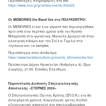
Περισσότερες πληροφορίες στο link:
https://www.cccc.gr/gr/artists-events-202425
Οι
Μ
EMORIES the Band live
στο
ΠΟΛΥΚΕΝΤΡΟ
!
Οι ΜEMORIES είναι ένα γκρουπ που δημιουργήθηκε
πριν από ένα περίπου χρόνο από την Αγάπη
Μπαρούση στα φωνητικά, Μανώλη Δραμητινό στην
ηλεκτρική κιθάρα και τον Στέλιο Ταρλά στα
τύμπανα και τα samples.
Περισσότερα στον σύνδεσμο:
https://www.heraklionculture.gr/events_all/memories-live/
Πολύκεντρο Δήμου Ηρακλείου (Ανδρόγεω 4). Ώρα
έναρξης: 21:00. Είσοδος Ελεύθερη.
Παρουσίαση Διεθνούς Σπηλαιολογικής
Αποστολής «ΣΤΕΡΝΕΣ 2024»
Ο Σπηλαιολογικός Όμιλος Κρήτης (ΣΠ.Ο.Κ.) για 8η
συνεχόμενη χρονιά, διοργάνωσε φέτος διεθνή
εξερευνητική αποστολή στο σπηλαιοβάραθρο