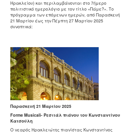
2018
Ηρακλείου) και περιλαμβάνονται στο 7ήμερο
πολιτιστικό ημερολόγιο με τον τίτλο «Πάμε?». Το
2017
πρόγραμμα των επόμενων ημερών, από Παρασκευή
2016
21 Μαρτίου έως την Πέμπτη 27 Μαρτίου 2025
συνοπτικά:
2015
2013
2012
2011
2010
2006
Ο
ΤΟΠΟΣ
Παρασκευή 21 Μαρτίου 2025
ΜΑΣ
Forme Musicali- Ρεσιτάλ πιάνου του Κωνσταντίνου
Κατσούλη
ΠΟΛΙΤΙΣΜΟΣ
Ο νεαρός Ηρακλειώτης πιανίστας Κωνσταντίνος