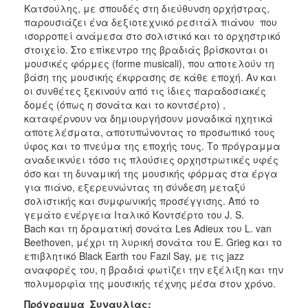
Κατσούλης, με σπουδές στη διεύθυνση ορχήστρας,
ΑΝΘΕΚΤΙΚΗ
ΠΟΛΗ
παρουσιάζει ένα δεξιοτεχνικό ρεσιτάλ πιάνου που
ισορροπεί ανάμεσα στο σολιστικό και το ορχηστρικό
στοιχείο. Στο επίκεντρο της βραδιάς βρίσκονται οι
μουσικές φόρμες (forme musicali), που αποτελούν τη
βάση της μουσικής έκφρασης σε κάθε εποχή. Αν και
οι συνθέτες ξεκινούν από τις ίδιες παραδοσιακές
δομές (όπως η σονάτα και το κοντσέρτο) ,
καταφέρνουν να δημιουργήσουν μοναδικά ηχητικά
αποτελέσματα, αποτυπώνοντας το προσωπικό τους
ύφος και το πνεύμα της εποχής τους. Το πρόγραμμα
αναδεικνύει τόσο τις πλούσιες ορχηστρωτικές υφές
όσο και τη δυναμική της μουσικής φόρμας στα έργα
για πιάνο, εξερευνώντας τη σύνδεση μεταξύ
σολιστικής και συμφωνικής προσέγγισης. Από το
γεμάτο ενέργεια Ιταλικό Κοντσέρτο του J. S.
Bach και τη δραματική σονάτα Les Adieux του L. van
Beethoven, μέχρι τη λυρική σονάτα του E. Grieg και το
επιβλητικό Black Earth του Fazıl Say, με τις jazz
αναφορές του, η βραδιά φωτίζει την εξέλιξη και την
πολυμορφία της μουσικής τέχνης μέσα στον χρόνο.
Πρόγραμμα Συναυλίας: