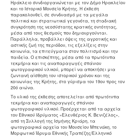
Ηράκλειο συνδιοργανώνεται με τον Δήμο Ηρακλείου
και το Ιστορικό Μουσείο Κρήτης. Η έκθεση
παρακολουθεί, σε συνδυασμό με τα μεγάλα
πολιτικά και στρατιωτικά γεγονότα, τη σταδιακή
συγκρότηση της νεοσύστατης κρατικής οντότητας,
μέσα από τους θεσμούς που δημιουργούνται.
Παράλληλα, προβάλλει όψεις της αγροτικής και
αστικής ζωή της περιόδου, τις εξελίξεις στην
κοινωνία, τα επιτεύγματα στον πολιτισμό και την
παιδεία. Ο επισκέπτης, μέσα από τα πρωτότυπα
τεκμήρια και τις αναπαραγωγές σπάνιου
φωτογραφικού υλικού, μπορεί να αποκτήσει μια
ζωντανή αίσθηση του ιστορικού χρόνου και της
κοινωνίας της Κρήτης, στο γύρισμα του 19ου προς τον
20ό αιώνα.
Το υλικό της έκθεσης αποτελείται από πρωτότυπα
τεκμήρια και αναπαραγωγές σπάνιου
φωτογραφικού υλικού. Προέρχεται από τα αρχεία
του Εθνικού Ιδρύματος «Ελευθέριος Κ. Βενιζέλος»,
από τη Συλλογή της Ισμήνης Κριάρη, τα
φωτογραφικά αρχεία του Μουσείου Μπενάκη, το
Μορφωτικό Ίδρυμα Εθνικής Τραπέζης/Ελληνικό