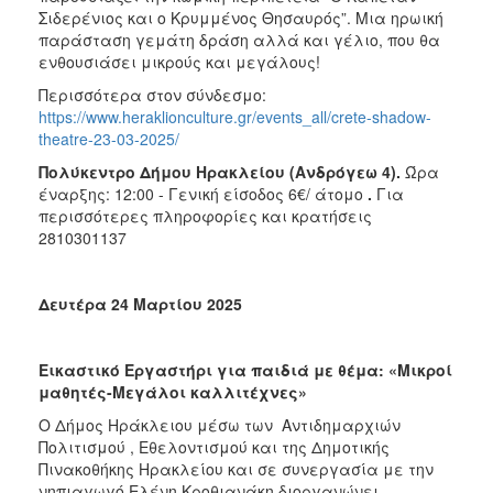
Σιδερένιος και ο Κρυμμένος Θησαυρός”. Μια ηρωική
παράσταση γεμάτη δράση αλλά και γέλιο, που θα
ενθουσιάσει μικρούς και μεγάλους!
Περισσότερα στον σύνδεσμο:
https://www.heraklionculture.gr/events_all/crete-shadow-
theatre-23-03-2025/
Πολύκεντρο Δήμου Ηρακλείου (Ανδρόγεω 4).
Ώρα
έναρξης: 12:00 - Γενική είσοδος 6€/ άτομο
.
Για
περισσότερες πληροφορίες και κρατήσεις
2810301137
Δευτέρα 24 Μαρτίου 2025
Εικαστικό Εργαστήρι για παιδιά με θέμα: «Μικροί
μαθητές-Μεγάλοι καλλιτέχνες»
Ο Δήμος Ηράκλειου μέσω των Αντιδημαρχιών
Πολιτισμού , Εθελοντισμού και της Δημοτικής
Πινακοθήκης Ηρακλείου και σε συνεργασία με την
νηπιαγωγό Ελένη Κροθιανάκη διοργανώνει