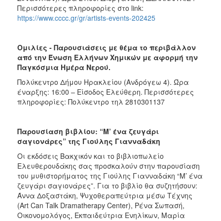
Περισσότερες πληροφορίες στο link:
https://www.cccc.gr/gr/artists-events-202425
Ομιλίες - Παρουσιάσεις με θέμα το περιβάλλον
από την Ένωση Ελλήνων Χημικών με αφορμή την
Παγκόσμια Ημέρα Νερού.
Πολύκεντρο Δήμου Ηρακλείου (Ανδρόγεω 4).
Ώρα
έναρξης: 16:00 – Είσοδος Ελεύθερη. Περισσότερες
πληροφορίες: Πολύκεντρο τηλ 2810301137
Παρουσίαση βιβλίου: “Μ’ ένα ζευγάρι
σαγιονάρες” της Γιούλης Γιανναδάκη
Οι εκδόσεις Βακχικόν και το βιβλιοπωλείο
Ελευθερουδάκης σας προσκαλούν στην παρουσίαση
του μυθιστορήματος της Γιούλης Γιανναδάκη “Μ’ ένα
ζευγάρι σαγιονάρες”. Για το βιβλίο θα συζητήσουν:
Άννα Δοξαστάκη, Ψυχοθεραπεύτρια μέσω Τέχνης
(Art Can Talk Dramatherapy Center), Ρένα Σωπασή,
Οικονομολόγος, Εκπαιδεύτρια Ενηλίκων, Μαρία