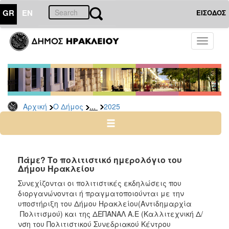
GR
EN
ΕΙΣΟΔΟΣ
Ο
Toggle
ΔΗΜΟΣ
navigati
Δελτία
Τύπου
Αρχείο
...
Αρχική
Ο Δήμος
2025
2026
2025
2024
2023
Πάμε? Το πολιτιστικό ημερολόγιο του
Δήμου Ηρακλείου
2022
Συνεχίζονται οι πολιτιστικές εκδηλώσεις που
2021
διοργανώνονται ή πραγματοποιούνται με την
2020
υποστήριξη του Δήμου Ηρακλείου(Αντιδημαρχία
Πολιτισμού) και της ΔΕΠΑΝΑΛ Α.Ε (Καλλιτεχνική Δ/
2019
νση του Πολιτιστικού Συνεδριακού Κέντρου