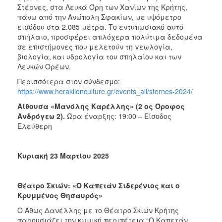
Στέρνες, στα Λευκά Όρη των Χανίων της Κρήτης,
πάνω από την Ανώπολη Σφακίων, με υψόμετρο
εισόδου στα 2.085 μέτρα. Το εντυπωσιακό αυτό
σπήλαιο, προσφέρει απλόχερα πολύτιμα δεδομένα
σε επιστήμονες που μελετούν τη γεωλογία,
βιολογία, και υδρολογία του σπηλαίου και των
Λευκών Ορέων.
Περισσότερα στον σύνδεσμο:
https://www.heraklionculture.gr/events_all/sternes-2024/
Αίθουσα «Μανόλης Καρέλλης» (2 ος Όροφος
Ανδρόγεω 2).
Ώρα έναρξης: 19:00 – Είσοδος
Ελεύθερη
Κυριακή 23 Μαρτίου 2025
Θέατρο Σκιών: «Ο Καπετάν Σιδερένιος και ο
Κρυμμένος Θησαυρός»
Ο Άθως Δανέλλης με το Θέατρο Σκιών Κρήτης
παρουσιάζει την κωμική περιπέτεια “Ο Καπετάν