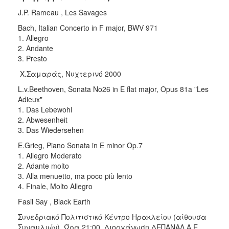
J.P. Rameau , Les Savages
Bach, Italian Concerto in F major, BWV 971
1. Allegro
2. Andante
3. Presto
Χ.Σαμαράς, Νυχτερινό 2000
L.v.Beethoven, Sonata No26 in E flat major, Opus 81a "Les
Adieux"
1. Das Lebewohl
2. Abwesenheit
3. Das Wiedersehen
E.Grieg, Piano Sonata in E minor Op.7
1. Allegro Moderato
2. Adante molto
3. Alla menuetto, ma poco più lento
4. Finale, Molto Allegro
Fasil Say , Black Earth
Συνεδριακό Πολιτιστικό Κέντρο Ηρακλείου (αίθουσα
Συναυλιών). Ώρα 21:00. Διοργάνωση ΔΕΠΑΝΑΛ Α.Ε .