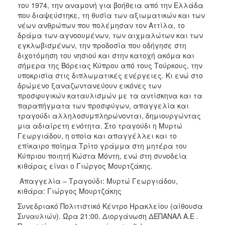
του 1974, την αναμονή για βοήθεια από την Ελλάδα
που διαψεύστηκε, τη θυσία των αξιωματικών και των
νέων ανθρώπων που πολέμησαν τον Αττίλα, το
δράμα των αγνοουμένων, των αιχμαλώτων και των
εγκλωβισμένων, την προδοσία που οδήγησε στη
διχοτόμηση του νησιού και στην κατοχή ακόμα και
σήμερα της Βόρειας Κύπρου από τους Τούρκους, την
υποκρισία στις διπλωματικές ενέργειες. Κι ενώ στο
δρώμενο ξαναζωντανεύουν εικόνες των
προσφυγικών καταυλισμών με τα αντίσκηνα και τα
παραπήγματα των προσφύγων, απαγγελία και
τραγούδι αλληλοσυμπληρώνονται, δημιουργώντας
μια αδιαίρετη ενότητα. Στο τραγούδι η Μυρτώ
Γεωργιάδου, η οποία και απαγγέλλει και το
επίκαιρο ποίημα Τρίτο γράμμα στη μητέρα του
Κύπριου ποιητή Κώστα Μόντη, ενώ στη συνοδεία
κιθάρας είναι ο Γιώργος Μουρτζάκης.
Απαγγελία – Τραγούδι: Μυρτώ Γεωργιάδου,
κιθάρα: Γιώργος Μουρτζάκης
Συνεδριακό Πολιτιστικό Κέντρο Ηρακλείου (αίθουσα
Συναυλιών). Ώρα 21:00. Διοργάνωση ΔΕΠΑΝΑΛ Α.Ε .