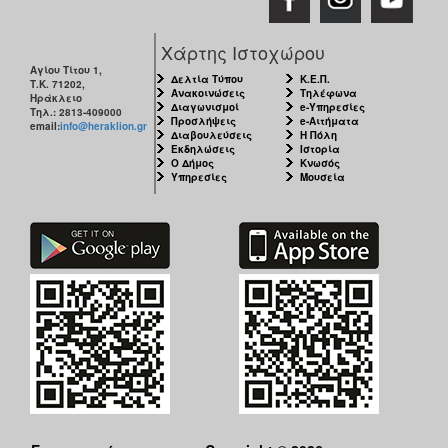
Χάρτης Ιστοχώρου
Αγίου Τίτου 1,
Δελτία Τύπου
Κ.Ε.Π.
Τ.Κ. 71202,
Ανακοινώσεις
Τηλέφωνα
Ηράκλειο
Διαγωνισμοί
e-Υπηρεσίες
Τηλ.: 2813-409000
Προσλήψεις
e-Αιτήματα
email:
info@heraklion.gr
Διαβουλεύσεις
Η Πόλη
Εκδηλώσεις
Ιστορία
Ο Δήμος
Κνωσός
Υπηρεσίες
Μουσεία