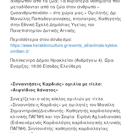
ανθρώπου από τα ζώα; Τα κυριότερα νοσήματα που
μεταδίδονται από τα ζώα στον άνθρωπο –
ζωοανθρωπονόσοι – στη χώρα μας.» Ομιλητής: Δρ.
Μανώλης Παπαδογιαννάκης, κτηνίατρος, Καθηγητής
στην Εθνική Σχολή Δημόσιας Υγείας του
Πανεπιστημίου Δυτικής Αττικής.
Περισσότερα στον σύνδεσμο:
https://www.heraklionculture.gr/events_all/animals-kyklos-
omiliwn-2/
Πολύκεντρο Δήμου Ηρακλείου (Ανδρόγεω 4). Ώρα
Έναρξης: 19:00 Είσοδος Ελεύθερη
«Συναντήσεις Καρδιάς» ομιλία με τίτλο:
«Αιφνίδιος θάνατος»
Συνεχίζεται ο νέος κύκλος ομιλιών με τίτλο
«Συναντήσεις Καρδιάς» με ομιλητές τον Μανόλη
Σημαντηράκη(Διευθυντής- Καθηγητής καρδιολογικής
κλινικής ΠΑΓΝΗ) και την Σοφία Ειρήνη Αχλαδιανάκη
(Ειδικευόμενός Καρδιολόγος καρδιολογικής κλινικής
ΠΑΓΝΗ). Συντονιστής: καθηγητής καρδιολογίας