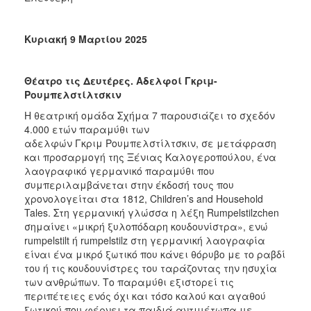
Κυριακή 9 Μαρτίου 2025
Θέατρο τις Δευτέρες. Αδελφοί Γκριμ-
Ρουμπελστίλτσκιν
H θεατρική ομάδα Σχήμα 7 παρουσιάζει το σχεδόν
4.000 ετών παραμύθι των
αδελφών Γκριμ Ρουμπελστίλτσκιν, σε μετάφραση
και προσαρμογή της Ξένιας Καλογεροπούλου, ένα
λαογραφικό γερμανικό παραμύθι που
συμπεριλαμβάνεται στην έκδοσή τους που
χρονολογείται στα 1812, Children’s and Household
Tales. Στη γερμανική γλώσσα η λέξη Rumpelstilzchen
σημαίνει «μικρή ξυλοπόδαρη κουδουνίστρα», ενώ
rumpelstilt ή rumpelstilz στη γερμανική λαογραφία
είναι ένα μικρό ξωτικό που κάνει θόρυβο με το ραβδί
του ή τις κουδουνίστρες του ταράζοντας την ησυχία
των ανθρώπων. Το παραμύθι εξιστορεί τις
περιπέτειες ενός όχι και τόσο καλού και αγαθού
ξωτικού που φέρνει τα παιδιά αντιμέτωπα με