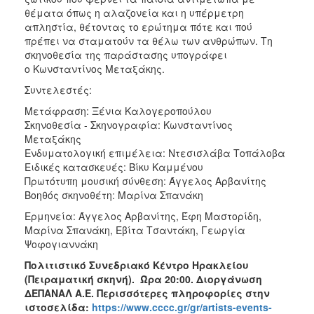
θέματα όπως η αλαζονεία και η υπέρμετρη
απληστία, θέτοντας το ερώτημα πότε και πού
πρέπει να σταματούν τα θέλω των ανθρώπων. Τη
σκηνοθεσία της παράστασης υπογράφει
ο Κωνσταντίνος Μεταξάκης.
Συντελεστές:
Μετάφραση: Ξένια Καλογεροπούλου
Σκηνοθεσία - Σκηνογραφία: Κωνσταντίνος
Μεταξάκης
Eνδυματολογική επιμέλεια: Ντεσισλάβα Τοπάλοβα
Ειδικές κατασκευές: Βίκυ Καμμένου
Πρωτότυπη μουσική σύνθεση: Άγγελος Αρβανίτης
Βοηθός σκηνοθέτη: Μαρίνα Σπανάκη
Ερμηνεία: Άγγελος Αρβανίτης, Έφη Μαστορίδη,
Μαρίνα Σπανάκη, Εβίτα Τσαντάκη, Γεωργία
Ψοφογιαννάκη
Πολιτιστικό Συνεδριακό Κέντρο Ηρακλείου
(Πειραματική σκηνή). Ώρα 20:00. Διοργάνωση
ΔΕΠΑΝΑΛ Α.Ε. Περισσότερες πληροφορίες στην
ιστοσελίδα:
https://www.cccc.gr/gr/artists-events-