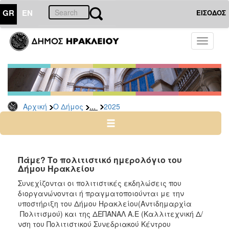
GR
EN
ΕΙΣΟΔΟΣ
Ο
Toggle
ΔΗΜΟΣ
navigati
Δελτία
Τύπου
Αρχείο
...
Αρχική
Ο Δήμος
2025
2026
2025
2024
2023
Πάμε? Το πολιτιστικό ημερολόγιο του
Δήμου Ηρακλείου
2022
Συνεχίζονται οι πολιτιστικές εκδηλώσεις που
2021
διοργανώνονται ή πραγματοποιούνται με την
2020
υποστήριξη του Δήμου Ηρακλείου(Αντιδημαρχία
Πολιτισμού) και της ΔΕΠΑΝΑΛ Α.Ε (Καλλιτεχνική Δ/
2019
νση του Πολιτιστικού Συνεδριακού Κέντρου