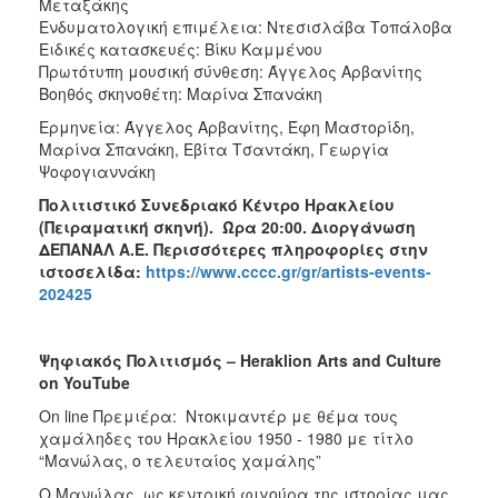
Μεταξάκης
Eνδυματολογική επιμέλεια: Ντεσισλάβα Τοπάλοβα
Ειδικές κατασκευές: Βίκυ Καμμένου
Πρωτότυπη μουσική σύνθεση: Άγγελος Αρβανίτης
Βοηθός σκηνοθέτη: Μαρίνα Σπανάκη
Ερμηνεία: Άγγελος Αρβανίτης, Έφη Μαστορίδη,
Μαρίνα Σπανάκη, Εβίτα Τσαντάκη, Γεωργία
Ψοφογιαννάκη
Πολιτιστικό Συνεδριακό Κέντρο Ηρακλείου
(Πειραματική σκηνή). Ώρα 20:00. Διοργάνωση
ΔΕΠΑΝΑΛ Α.Ε. Περισσότερες πληροφορίες στην
ιστοσελίδα:
https://www.cccc.gr/gr/artists-events-
202425
Ψηφιακός
Πολιτισμός
– Heraklion Arts and Culture
on YouTube
On line Πρεμιέρα: Ντοκιμαντέρ με θέμα τους
χαμάληδες του Ηρακλείου 1950 - 1980 με τίτλο
“Μανώλας, ο τελευταίος χαμάλης”
Ο Μανώλας, ως κεντρική φιγούρα της ιστορίας μας,