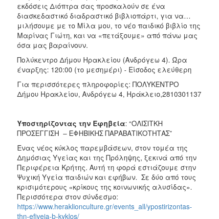
εκδόσεις Διόπτρα σας προσκαλούν σε ένα
διασκεδαστικό διαδραστικό βιβλιοπάρτι, για να…
μιλήσουμε με το Μίλα μου, το νέο παιδικό βιβλίο της
Μαρίνας Γιώτη, και να «πετάξουμε» από πάνω μας
όσα μας βαραίνουν.
Πολύκεντρο Δήμου Ηρακλείου (Ανδρόγεω 4). Ώρα
έναρξης: 120:00 (το μεσημέρι) - Είσοδος ελεύθερη
Για περισσότερες πληροφορίες: ΠΟΛΥΚΕΝΤΡΟ
Δήμου Ηρακλείου, Ανδρόγεω 4, Ηράκλειο,2810301137
Υποστηρίζοντας την Εφηβεία
: “ΟΛΙΣΙΤΚΗ
ΠΡΟΣΕΓΓΙΣΗ – ΕΦΗΒΙΚΗΣ ΠΑΡΑΒΑΤΙΚΟΤΗΤΑΣ”
Ένας νέος κύκλος παρεμβάσεων, στον τομέα της
Δημόσιας Υγείας και της Πρόληψης, ξεκινά από την
Περιφέρεια Κρήτης. Αυτή τη φορά εστιάζουμε στην
Ψυχική Υγεία παιδιών και εφήβων. Σε δύο από τους
κρισιμότερους «κρίκους της κοινωνικής αλυσίδας».
Περισσότερα στον σύνδεσμο:
https://www.heraklionculture.gr/events_all/ypostirizontas-
thn-efiveia-b-kyklos/