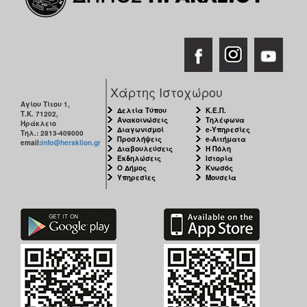
Χάρτης Ιστοχώρου
Αγίου Τίτου 1,
Δελτία Τύπου
Κ.Ε.Π.
Τ.Κ. 71202,
Ανακοινώσεις
Τηλέφωνα
Ηράκλειο
Διαγωνισμοί
e-Υπηρεσίες
Τηλ.: 2813-409000
Προσλήψεις
e-Αιτήματα
email:
info@heraklion.gr
Διαβουλεύσεις
Η Πόλη
Εκδηλώσεις
Ιστορία
Ο Δήμος
Κνωσός
Υπηρεσίες
Μουσεία