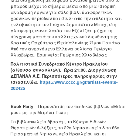
μπαρόκ μέχρι το σήμερα μέσα από μια ιστορική
αναδρομή έργων για σόλο βιολί διαφορετικών
χρονικών περιόδων και στυλ∙ από την απλότητα και
ευλαβικότητα του Γιόχαν Σεμπάστιαν Μπαχ, στη
γλαφυρή εικονοπλασία του Εζέν Ιζάι, μέχρι τη
σύγχρονη ματιά του καλλιτεχνικού διευθυντή της
Κρατικής Ορχήστρας Θεσσαλονίκης Σίμου Παπάνα.
Από τον ανερχόμενο Έλληνα σολίστα Γεώργιο
Χλιαβώρα.. Ερμηνεία: Γεώργιος Χλιαβώρας
Πολιτιστικό Συνεδριακό Κέντρο Ηρακλείου
(αίθουσα συναυλιών). Ώρα 21:00. Διοργάνωση
ΔΕΠΑΝΑΛ Α.Ε. Περισσότερες πληροφορίες στην
ιστοσελίδα:
https://www.cccc.gr/gr/artists-events-
202425
Book Party
– Παρουσίαση του παιδικού βιβλίου «Μίλα
μου» με την Μαρίνα Γιώτη
Το βιβλιοπωλείο Αβραάμ, το Κέντρο Ειδικών
Θεραπειών Α-λέξεις, το 22ο Νηπιαγωγείο & το 66ο
Πειραματικό Νηπιαγωγείο Ηρακλείου και οι