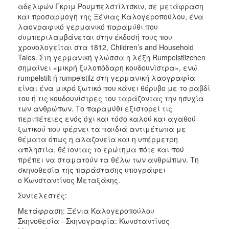
αδελφών Γκριμ Ρουμπελστίλτσκιν, σε μετάφραση
και προσαρμογή της Ξένιας Καλογεροπούλου, ένα
λαογραφικό γερμανικό παραμύθι που
συμπεριλαμβάνεται στην έκδοσή τους που
χρονολογείται στα 1812, Children’s and Household
Tales. Στη γερμανική γλώσσα η λέξη Rumpelstilzchen
σημαίνει «μικρή ξυλοπόδαρη κουδουνίστρα», ενώ
rumpelstilt ή rumpelstilz στη γερμανική λαογραφία
είναι ένα μικρό ξωτικό που κάνει θόρυβο με το ραβδί
του ή τις κουδουνίστρες του ταράζοντας την ησυχία
των ανθρώπων. Το παραμύθι εξιστορεί τις
περιπέτειες ενός όχι και τόσο καλού και αγαθού
ξωτικού που φέρνει τα παιδιά αντιμέτωπα με
θέματα όπως η αλαζονεία και η υπέρμετρη
απληστία, θέτοντας το ερώτημα πότε και πού
πρέπει να σταματούν τα θέλω των ανθρώπων. Τη
σκηνοθεσία της παράστασης υπογράφει
ο Κωνσταντίνος Μεταξάκης.
Συντελεστές:
Μετάφραση: Ξένια Καλογεροπούλου
Σκηνοθεσία - Σκηνογραφία: Κωνσταντίνος