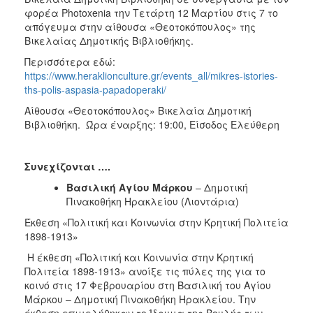
φορέα Photoxenia την Τετάρτη 12 Μαρτίου στις 7 το
απόγευμα στην αίθουσα «Θεοτοκόπουλος» της
Βικελαίας Δημοτικής Βιβλιοθήκης.
Περισσότερα εδώ:
https://www.heraklionculture.gr/events_all/mikres-istories-
ths-polis-aspasia-papadoperaki/
Αίθουσα «Θεοτοκόπουλος» Βικελαία Δημοτική
Βιβλιοθήκη. Ώρα έναρξης: 19:00, Είσοδος Ελεύθερη
Συνεχίζονται ….
Βασιλική Αγίου Μάρκου
– Δημοτική
Πινακοθήκη Ηρακλείου (Λιοντάρια)
Έκθεση «Πολιτική και Κοινωνία στην Κρητική Πολιτεία
1898-1913»
Η έκθεση «Πολιτική και Κοινωνία στην Κρητική
Πολιτεία 1898-1913» ανοίξε τις πύλες της για το
κοινό στις 17 Φεβρουαρίου στη Βασιλική του Αγίου
Μάρκου – Δημοτική Πινακοθήκη Ηρακλείου. Την
έκθεση επιμελήθηκαν το Ίδρυμα της Βουλής των