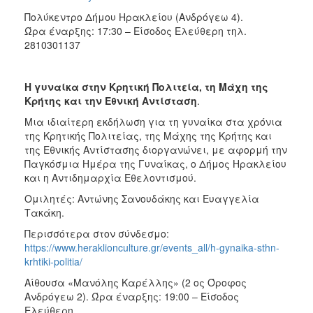
Πολύκεντρο Δήμου Ηρακλείου (Ανδρόγεω 4).
Ώρα έναρξης: 17:30 – Είσοδος Ελεύθερη τηλ.
2810301137
Η γυναίκα στην Κρητική Πολιτεία, τη Μάχη της
Κρήτης και την Εθνική Αντίσταση
.
Μια ιδιαίτερη εκδήλωση για τη γυναίκα στα χρόνια
της Κρητικής Πολιτείας, της Μάχης της Κρήτης και
της Εθνικής Αντίστασης διοργανώνει, με αφορμή την
Παγκόσμια Ημέρα της Γυναίκας, ο Δήμος Ηρακλείου
και η Αντιδημαρχία Εθελοντισμού.
Ομιλητές: Αντώνης Σανουδάκης και Ευαγγελία
Τακάκη.
Περισσότερα στον σύνδεσμο:
https://www.heraklionculture.gr/events_all/h-gynaika-sthn-
krhtiki-politia/
Αίθουσα «Μανόλης Καρέλλης» (2 ος Όροφος
Ανδρόγεω 2). Ώρα έναρξης: 19:00 – Είσοδος
Ελεύθερη