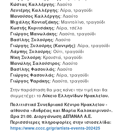
Κώστας Καλλέργης
: Λαούτο
Λευτέρης Καλλέργης
: Λύρα, τραγούδι
Μανούσος Καλλέργης
: Λαούτο
Μιχάλης Κονταξάκης
: Μαντολίνο, τραγούδι
Κωστής Κυριτσάκης
: Λύρα, τσέλο
Γιώργος Μανωλάκης
: Λαούτο, τραγούδι
Βασίλης Ξυλούρης
: Λαούτο
Γιώργης Ξυλούρης (Καντρής)
: Λύρα, τραγούδι
Λάμπης Ξυλούρης
: Ούτι, τραγούδι
Νίκη Ξυλούρη
: Κρουστά, τραγούδι
Μανώλης Σαλούστρος
: Λαούτο
Βασίλης Φασουλάς
: Λαούτο
Γιώργος Φασουλάς
: Λύρα, τραγούδι
Γιώργος Ψαράκης
: Λαούτο, τραγούδι
Στην παράσταση θα μας κάνει την τιμή και θα
συμμετέχει το
Λύκειο Ελληνίδων Ηρακλείου.
Πολιτιστικό Συνεδριακό Κέντρο Ηρακλείου -
αίθουσα «Ανδρέας και Μαρία Καλοκαιρινού».
Ώρα 21:00. Διοργάνωση ΔΕΠΑΝΑΛ Α.Ε.
Περισσότερες πληροφορίες στην ιστοσελίδα:
https://www.cccc.gr/gr/artists-events-202425