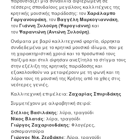
παρουσιάζει μια συναυλία αφιερωμένη σε
ΑΝΘΕΚΤΙΚΗ
τέσσερις σπουδαίους μεγάλους καλλιτέχνες της
ΠΟΛΗ
κρητικής μουσικής παράδοσης: τον
Χαράλαμπο
Γαργανουράκη
, τον
Βαγγέλη Μαρκογιαννάκη
,
τον
Γιάννη Ξυλούρη (Ψαρογιάννη)
και
τον
Ψαραντώνη (Αντώνη Ξυλούρη)
.
Ονόματα με βαρύ καλλιτεχνικό φορτίο, άρρηκτα
συνδεδεμένα με το κρητικό μουσικό ιδίωμα, που με
τη χαρακτηριστική χροιά και το προσωπικό τους
παίξιμο και στυλ άφησαν ανεξίτηλο το στίγμα τους
στην εξέλιξη της κρητικής παράδοσης και
εξακολουθούν να μεταφέρουν με τη φωνή και τη
λύρα τους τη μουσική της Κρήτης από το χθες στις
νεότερες γενιές.
Καλλιτεχνική επιμέλεια:
Ζαχαρίας Σπυριδάκης
Συμμετέχουν με αλφαβητική σειρά:
Στέλιος Βασιλάκης
: λύρα, τραγούδι
Νίκος Βλατάς
: λύρα, τραγούδι
Γιώργος Ζαχαριουδάκης
: Φλογέρες,
ασκομαντούρα
Γιώργος Νικ. Ζερβάκης
: Λύρα, τραγούδι