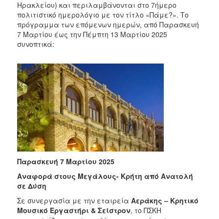
2018
Ηρακλείου) και περιλαμβάνονται στο 7ήμερο
πολιτιστικό ημερολόγιο με τον τίτλο «Πάμε?». Το
2017
πρόγραμμα των επόμενων ημερών, από Παρασκευή
2016
7 Μαρτίου έως την Πέμπτη 13 Μαρτίου 2025
συνοπτικά:
2015
2013
2012
2011
2010
2006
Παρασκευή 7 Μαρτίου 2025
Ο
ΤΟΠΟΣ
Αναφορά στους Μεγάλους- Κρήτη από Ανατολή
ΜΑΣ
σε Δύση
Σε συνεργασία με την εταιρεία
Αεράκης – Κρητικό
ΠΟΛΙΤΙΣΜΟΣ
Μουσικό Εργαστήρι & Σείστρον
, το ΠΣΚΗ