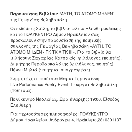
Παρουσίαση Βιβλίου:
“ΑΥΤΗ, ΤΟ ΑΤΟΜΟ ΜΗΔΕΝ”
της Γεωργίας Βεληβασάκη
Οι εκδόσεις Σμίλη, το βιβλιοπωλείο Ελευθερουδάκης
και το ΠΟΛΥΚΕΝΤΡΟ Δήμου Ηρακλείου σας
προσκαλούν στην παρουσίαση της ποιητικής
συλλογής της Γεωργίας Βεληβασάκη «ΑΥΤΗ, ΤΟ
ΑΤΟΜΟ ΜΗΔΕΝ - ΤΚ ΤΚ Λ ΤΚ ΙΙΙ». Για το βιβλίο θα
μιλήσουν: Ζαχαρίας Κατσακός, φιλόλογος (ποιητής),
Δημήτρης Περοδασκαλάκης (φιλόλογος, ποιητής),
Πέννυ Μηλιά (ποιήτρια, συγγραφέας)
Συμμετέχει η ποιήτρια Μαρία Γερογιάννη
Live Performance Poetry Event: Γεωργία Βεληβασάκη
(ποιήτρια).
Πολύκεντρο Νεολαίας. Ώρα έναρξης: 19:00. Είσοδος
Ελεύθερη
Για περισσότερες πληροφορίες: ΠΟΛΥΚΕΝΤΡΟ
Δήμου Ηρακλείου, Ανδρόγεω 4, Ηράκλειο,2810301137