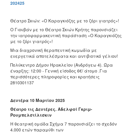
202425
Θέατρο Σκιών: «Ο Καραγκιόζης με το ζόρι γιατρός»!
Ο Γιουβάν με το Θέατρο Σκιών Κρήτης παρουσιάζει
την ιατροφαρμακευτική παράσταση «Ο Καραγκιόζης
με το ζόρι γιατρός»!
Μια διαχρονική θεραπευτική κωμωδία με
ευεργετικά αποτελέσματα και αντιβιοτικό γέλιου!
Πολύκεντρο Δήμου Ηρακλείου (Ανδρόγεω 4). Ώρα
έναρξης: 12:00 - Γενική είσοδος 6€/ άτομο .Για
περισσότερες πληροφορίες και κρατήσεις
2810301137
Δευτέρα 10 Μαρτίου 2025
Θέατρο τις Δευτέρες. Αδελφοί Γκριμ-
Ρουμπελστίλτσκιν
H θεατρική ομάδα Σχήμα 7 παρουσιάζει το σχεδόν
4.000 ετών παραμύθι των