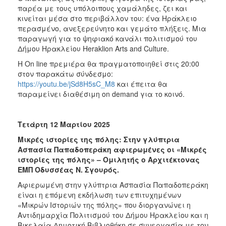
παρέα με τους υπόλοιπους χαμάληδες, ζει και
κινείται μέσα στο περιβάλλον του: ένα Ηράκλειο
περασμένο, ανεξερεύνητο και γεμάτο πλήξεις. Μια
παραγωγή για το ψηφιακό κανάλι πολιτισμού του
Δήμου Ηρακλείου Heraklion Arts and Culture.
Η On line πρεμιέρα θα πραγματοποιηθεί στις 20:00
στον παρακάτω σύνδεσμο:
https://youtu.be/jSd8H5sC_M8
και έπειτα θα
παραμείνει διαθέσιμη on demand για το κοινό.
Τετάρτη 12 Μαρτίου 2025
Μικρές ιστορίες της πόλης: Στην γλύπτρια
Ασπασία Παπαδοπεράκη αφιερωμένες οι «Μικρές
ιστορίες της πόλης» – Ομιλητής ο Αρχιτέκτονας
ΕΜΠ Οδυσσέας Ν. Σγουρός.
Αφιερωμένη στην γλύπτρια Ασπασία Παπαδοπεράκη
είναι η επόμενη εκδήλωση των επιτυχημένων
«Μικρών Ιστοριών της πόλης» που διοργανώνει η
Αντιδημαρχία Πολιτισμού του Δήμου Ηρακλείου και η
Βικελαία Δημοτική Βιβλιοθήκη σε συνεργασία με τον