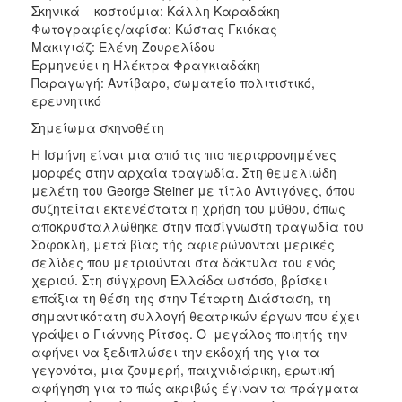
Σκηνικά – κοστούμια: Κάλλη Καραδάκη
Φωτογραφίες/αφίσα: Κώστας Γκιόκας
Μακιγιάζ: Ελένη Ζουρελίδου
Ερμηνεύει η Ηλέκτρα Φραγκιαδάκη
Παραγωγή: Αντίβαρο, σωματείο πολιτιστικό,
ερευνητικό
Σημείωμα σκηνοθέτη
Η Ισμήνη είναι μια από τις πιο περιφρονημένες
μορφές στην αρχαία τραγωδία. Στη θεμελιώδη
μελέτη του George Steiner με τίτλο Αντιγόνες, όπου
συζητείται εκτενέστατα η χρήση του μύθου, όπως
αποκρυσταλλώθηκε στην πασίγνωστη τραγωδία του
Σοφοκλή, μετά βίας τής αφιερώνονται μερικές
σελίδες που μετριούνται στα δάκτυλα του ενός
χεριού. Στη σύγχρονη Ελλάδα ωστόσο, βρίσκει
επάξια τη θέση της στην Τέταρτη Διάσταση, τη
σημαντικότατη συλλογή θεατρικών έργων που έχει
γράψει ο Γιάννης Ρίτσος. Ο μεγάλος ποιητής την
αφήνει να ξεδιπλώσει την εκδοχή της για τα
γεγονότα, μια ζουμερή, παιχνιδιάρικη, ερωτική
αφήγηση για το πώς ακριβώς έγιναν τα πράγματα