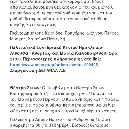
ανεπανάληπτο μουσικό αποκορύφωμα. Εδώ, η
επαναλαμβανόμενη θεματολογία του κομματιού,
σε συνδυασμό με την αυξανόμενη ένταση και τον
ρυθμό, θα προσφέρει μια σαγηνευτική αίσθηση
κίνησης και ενέργειας.
Πιάνο: Δημήτρης Καρύδης, Γρηγόρης Ιωάννου, Πέτρος
Μόσχος, Χριστίνα Παντελή
Πολιτιστικό Συνεδριακό Κέντρο Ηρακλείου-
Αίθουσα «Ανδρέας και Μαρία Καλοκαιρινού, ώρα
21:00. Περισσότερες πληροφορίες στο
link
:
https://www.cccc.gr/gr/artists-events-202425
.
Διοργάνωση ΔΕΠΑΝΑΛ Α.Ε
Θέατρο Σκιών:
Ο Γιουβάν με το Θέατρο Σκιών
Κρήτης παρουσιάζει το υπέροχο έργο. "Το μυστικό
του Μαγεμένου Πύργου". Ο Καραγκιόζης και η παρέα
του σε μια παραμυθένια περιπέτεια που θα μείνει
αξέχαστη σε μικρούς και μεγάλους! Μην το χάσετε.
Πολύκεντρο Δήμου Ηρακλείου (Ανδρόγεω 4). Ώρα
έναρξης: 12:00 (το μεσημέρι), Είσοδος: 6€/άτομο.