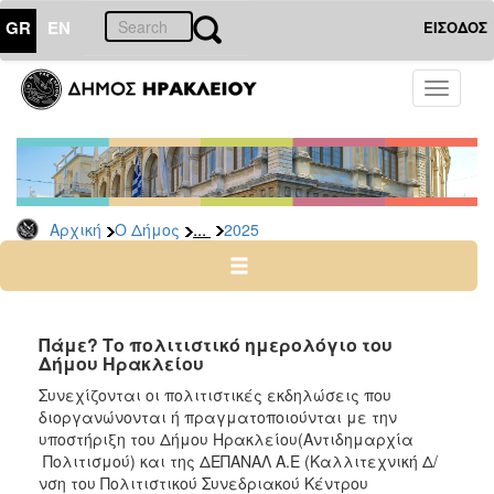
GR
EN
ΕΙΣΟΔΟΣ
Ο
Toggle
ΔΗΜΟΣ
navigati
Δελτία
Τύπου
Αρχείο
...
Αρχική
Ο Δήμος
2025
2026
2025
2024
2023
Πάμε? Το πολιτιστικό ημερολόγιο του
Δήμου Ηρακλείου
2022
Συνεχίζονται οι πολιτιστικές εκδηλώσεις που
2021
διοργανώνονται ή πραγματοποιούνται με την
2020
υποστήριξη του Δήμου Ηρακλείου(Αντιδημαρχία
Πολιτισμού) και της ΔΕΠΑΝΑΛ Α.Ε (Καλλιτεχνική Δ/
2019
νση του Πολιτιστικού Συνεδριακού Κέντρου