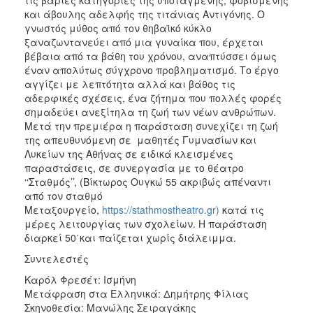
και άβουλης αδελφής της τιτάνιας Αντιγόνης. Ο
γνωστός μύθος από τον θηβαϊκό κύκλο
ξαναζωντανεύει από μια γυναίκα που, έρχεται
βέβαια από τα βάθη του χρόνου, αναπτύσσει όμως
έναν απολύτως σύγχρονο προβληματισμό. Το έργο
αγγίζει με λεπτότητα αλλά και βάθος τις
αδερφικές σχέσεις, ένα ζήτημα που πολλές φορές
σημαδεύει ανεξίτηλα τη ζωή των νέων ανθρώπων.
Μετά την πρεμιέρα η παράσταση συνεχίζει τη ζωή
της απευθυνόμενη σε μαθητές Γυμνασίων και
Λυκείων της Αθήνας σε ειδικά κλεισμένες
παραστάσεις, σε συνεργασία με το θέατρο
‘‘Σταθμός’’, (Βίκτωρος Ουγκώ 55 ακριβώς απέναντι
από τον σταθμό
Μεταξουργείο,
https://stathmostheatro.gr)
κατά τις
μέρες λειτουργίας των σχολείων. Η παράσταση
διαρκεί 50΄και παίζεται χωρίς διάλειμμα.
Συντελεστές
Καρόλ Φρεσέτ: Ισμήνη
Μετάφραση στα Ελληνικά: Δημήτρης Φίλιας
Σκηνοθεσία: Μανώλης Σειραγάκης