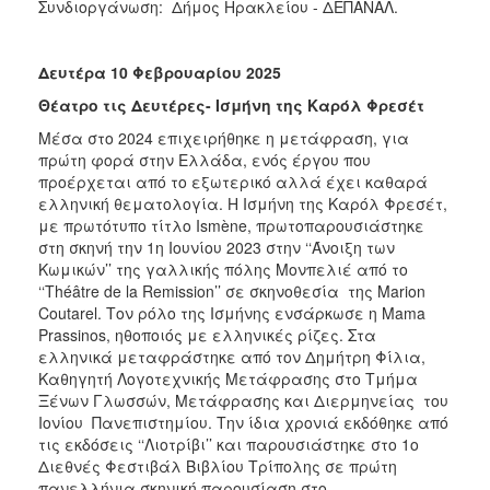
Συνδιοργάνωση: Δήμος Ηρακλείου - ΔΕΠΑΝΑΛ.
Δευτέρα 10 Φεβρουαρίου 2025
Θέατρο τις Δευτέρες- Ισμήνη της Καρόλ Φρεσέτ
Μέσα στο 2024 επιχειρήθηκε η μετάφραση, για
πρώτη φορά στην Ελλάδα, ενός έργου που
προέρχεται από το εξωτερικό αλλά έχει καθαρά
ελληνική θεματολογία. Η Ισμήνη της Καρόλ Φρεσέτ,
με πρωτότυπο τίτλο Ismène, πρωτοπαρουσιάστηκε
στη σκηνή την 1η Ιουνίου 2023 στην ‘‘Άνοιξη των
Κωμικών’’ της γαλλικής πόλης Μονπελιέ από το
‘‘Théâtre de la Remission’’ σε σκηνοθεσία της Marion
Coutarel. Τον ρόλο της Ισμήνης ενσάρκωσε η Mama
Prassinos, ηθοποιός με ελληνικές ρίζες. Στα
ελληνικά μεταφράστηκε από τον Δημήτρη Φίλια,
Καθηγητή Λογοτεχνικής Μετάφρασης στο Τμήμα
Ξένων Γλωσσών, Μετάφρασης και Διερμηνείας του
Ιονίου Πανεπιστημίου. Την ίδια χρονιά εκδόθηκε από
τις εκδόσεις ‘‘Λιοτρίβι’’ και παρουσιάστηκε στο 1ο
Διεθνές Φεστιβάλ Βιβλίου Τρίπολης σε πρώτη
πανελλήνια σκηνική παρουσίαση στο