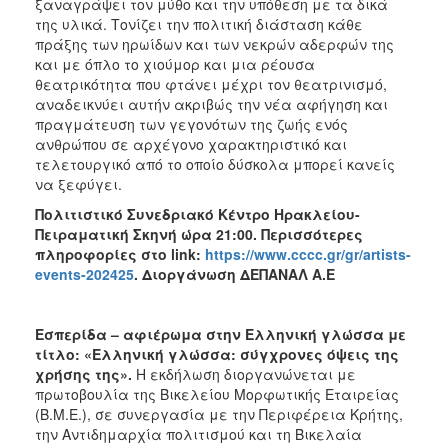
ξαναγράψει τον μύθο και την υπόθεση με τα δικά
της υλικά. Τονίζει την πολιτική διάσταση κάθε
πράξης των ηρωίδων και των νεκρών αδερφών της
και με όπλο το χιούμορ και μια ρέουσα
θεατρικότητα που φτάνει μέχρι τον θεατρινισμό,
αναδεικνύει αυτήν ακριβώς την νέα αφήγηση και
πραγμάτευση των γεγονότων της ζωής ενός
ανθρώπου σε αρχέγονο χαρακτηριστικό και
τελετουργικό από το οποίο δύσκολα μπορεί κανείς
να ξεφύγει.
Πολιτιστικό Συνεδριακό Κέντρο Ηρακλείου-
Πειραματική Σκηνή ώρα 21:00. Περισσότερες
πληροφορίες στο
link
:
https://www.cccc.gr/gr/artists-
events-202425
. Διοργάνωση ΔΕΠΑΝΑΛ Α.Ε
Εσπερίδα – αφιέρωμα στην Ελληνική γλώσσα με
τίτλο: «Ελληνική γλώσσα: σύγχρονες όψεις της
χρήσης της».
Η εκδήλωση διοργανώνεται με
πρωτοβουλία της Βικελείου Μορφωτικής Εταιρείας
(Β.Μ.Ε.), σε συνεργασία με την Περιφέρεια Κρήτης,
την Αντιδημαρχία πολιτισμού και τη Βικελαία