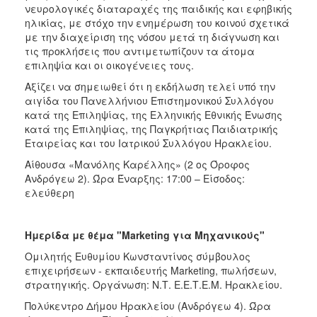
νευρολογικές διαταραχές της παιδικής και εφηβικής
ηλικίας, με στόχο την ενημέρωση του κοινού σχετικά
με την διαχείριση της νόσου μετά τη διάγνωση και
τις προκλήσεις που αντιμετωπίζουν τα άτομα
επιληψία και οι οικογένειες τους.
Αξίζει να σημειωθεί ότι η εκδήλωση τελεί υπό την
αιγίδα του Πανελλήνιου Επιστημονικού Συλλόγου
κατά της Επιληψίας, της Ελληνικής Εθνικής Ένωσης
κατά της Επιληψίας, της Παγκρήτιας Παιδιατρικής
Εταιρείας και του Ιατρικού Συλλόγου Ηρακλείου.
Αίθουσα «Μανόλης Καρέλλης» (2 ος Όροφος
Ανδρόγεω 2). Ώρα Έναρξης: 17:00 – Είσοδος:
ελεύθερη
Ημερίδα με θέμα "Marketing για Μηχανικούς"
Ομιλητής Ευθυμίου Κωνσταντίνος σύμβουλος
επιχειρήσεων - εκπαιδευτής Marketing, πωλήσεων,
στρατηγικής. Οργάνωση: Ν.Τ. Ε.Ε.Τ.Ε.Μ. Ηρακλείου.
Πολύκεντρο Δήμου Ηρακλείου (Ανδρόγεω 4). Ώρα