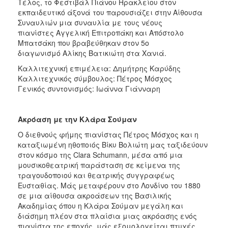
Τέλος, το Φεστιβάλ Πιάνου Ηρακλείου στον
εκπαιδευτικό άξονά του παρουσιάζει στην Αίθουσα
Συναυλιών μια συναυλία με τους νέους
πιανίστες Αγγελική Επιτροπάκη και Απόστολο
Μπατσάκη που βραβεύθηκαν στον 5ο
διαγωνισμό Αλίκης Βατικιώτη στα Χανιά.
Καλλιτεχνική επιμέλεια: Δημήτρης Καρύδης
Καλλιτεχνικός σύμβουλος: Πέτρος Μόσχος
Γενικός συντονισμός: Ιωάννα Γιάνναρη
Ακρόαση με την Κλάρα Σούμαν
Ο διεθνούς φήμης πιανίστας Πέτρος Μόσχος και η
καταξιωμένη ηθοποιός Βίκυ Βολιώτη μας ταξιδεύουν
στον κόσμο της Clara Schumann, μέσα από μια
μουσικοθεατρική παράσταση σε κείμενα της
τραγουδοποιού και θεατρικής συγγραφέως
Ευσταθίας. Μάς μεταφέρουν στο Λονδίνο του 1880
σε μια αίθουσα ακροάσεων της Βασιλικής
Ακαδημίας όπου η Κλάρα Σούμαν μεγάλη και
διάσημη πλέον στα πλαίσια μιας ακρόασης ενός
πιανίστα της εποχής, μάς εξομολογείται πτυχές