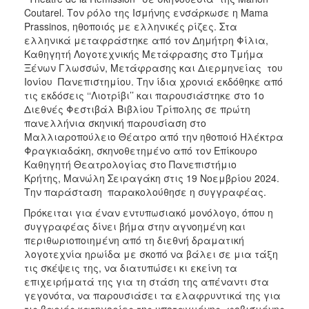
Coutarel. Τον ρόλο της Ισμήνης ενσάρκωσε η Mama
Prassinos, ηθοποιός με ελληνικές ρίζες. Στα
ελληνικά μεταφράστηκε από τον Δημήτρη Φίλια,
Καθηγητή Λογοτεχνικής Μετάφρασης στο Τμήμα
Ξένων Γλωσσών, Μετάφρασης και Διερμηνείας του
Ιονίου Πανεπιστημίου. Την ίδια χρονιά εκδόθηκε από
τις εκδόσεις ‘‘Λιοτρίβι’’ και παρουσιάστηκε στο 1ο
Διεθνές Φεστιβάλ Βιβλίου Τρίπολης σε πρώτη
πανελλήνια σκηνική παρουσίαση στο
Μαλλιαροπούλειο Θέατρο από την ηθοποιό Ηλέκτρα
Φραγκιαδάκη, σκηνοθετημένο από τον Επίκουρο
Καθηγητή Θεατρολογίας στο Πανεπιστήμιο
Κρήτης, Μανώλη Σειραγάκη στις 19 Νοεμβρίου 2024.
Την παράσταση παρακολούθησε η συγγραφέας.
Πρόκειται για έναν εντυπωσιακό μονόλογο, όπου η
συγγραφέας δίνει βήμα στην αγνοημένη και
περιθωριοποιημένη από τη διεθνή δραματική
λογοτεχνία ηρωίδα με σκοπό να βάλει σε μια τάξη
τις σκέψεις της, να διατυπώσει κι εκείνη τα
επιχειρήματά της για τη στάση της απέναντι στα
γεγονότα, να παρουσιάσει τα ελαφρυντικά της για
τις βαριές κατηγορίες της υποταγμένης, φοβισμένης