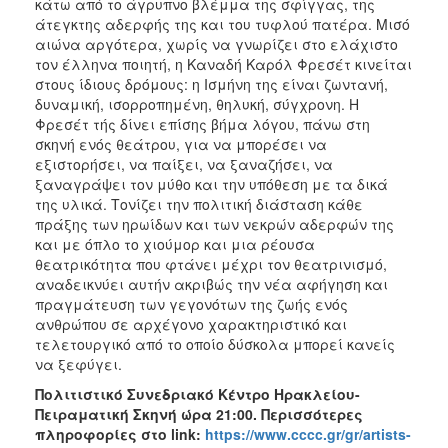
κάτω από το άγρυπνο βλέμμα της σφίγγας, της
άτεγκτης αδερφής της και του τυφλού πατέρα. Μισό
αιώνα αργότερα, χωρίς να γνωρίζει στο ελάχιστο
τον έλληνα ποιητή, η Καναδή Καρόλ Φρεσέτ κινείται
στους ίδιους δρόμους: η Ισμήνη της είναι ζωντανή,
δυναμική, ισορροπημένη, θηλυκή, σύγχρονη. Η
Φρεσέτ τής δίνει επίσης βήμα λόγου, πάνω στη
σκηνή ενός θεάτρου, για να μπορέσει να
εξιστορήσει, να παίξει, να ξαναζήσει, να
ξαναγράψει τον μύθο και την υπόθεση με τα δικά
της υλικά. Τονίζει την πολιτική διάσταση κάθε
πράξης των ηρωίδων και των νεκρών αδερφών της
και με όπλο το χιούμορ και μια ρέουσα
θεατρικότητα που φτάνει μέχρι τον θεατρινισμό,
αναδεικνύει αυτήν ακριβώς την νέα αφήγηση και
πραγμάτευση των γεγονότων της ζωής ενός
ανθρώπου σε αρχέγονο χαρακτηριστικό και
τελετουργικό από το οποίο δύσκολα μπορεί κανείς
να ξεφύγει.
Πολιτιστικό Συνεδριακό Κέντρο Ηρακλείου-
Πειραματική Σκηνή ώρα 21:00. Περισσότερες
πληροφορίες στο
link
:
https://www.cccc.gr/gr/artists-