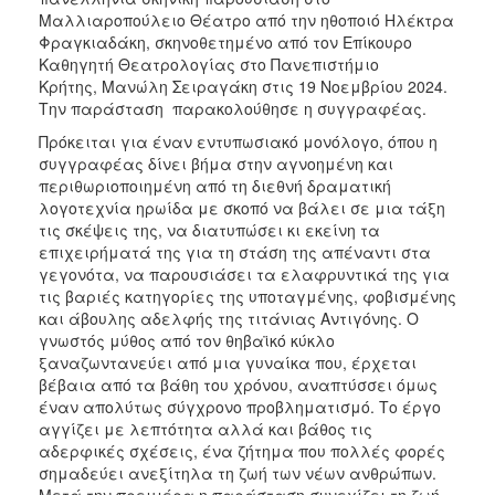
Μαλλιαροπούλειο Θέατρο από την ηθοποιό Ηλέκτρα
Φραγκιαδάκη, σκηνοθετημένο από τον Επίκουρο
Καθηγητή Θεατρολογίας στο Πανεπιστήμιο
Κρήτης, Μανώλη Σειραγάκη στις 19 Νοεμβρίου 2024.
Την παράσταση παρακολούθησε η συγγραφέας.
Πρόκειται για έναν εντυπωσιακό μονόλογο, όπου η
συγγραφέας δίνει βήμα στην αγνοημένη και
περιθωριοποιημένη από τη διεθνή δραματική
λογοτεχνία ηρωίδα με σκοπό να βάλει σε μια τάξη
τις σκέψεις της, να διατυπώσει κι εκείνη τα
επιχειρήματά της για τη στάση της απέναντι στα
γεγονότα, να παρουσιάσει τα ελαφρυντικά της για
τις βαριές κατηγορίες της υποταγμένης, φοβισμένης
και άβουλης αδελφής της τιτάνιας Αντιγόνης. Ο
γνωστός μύθος από τον θηβαϊκό κύκλο
ξαναζωντανεύει από μια γυναίκα που, έρχεται
βέβαια από τα βάθη του χρόνου, αναπτύσσει όμως
έναν απολύτως σύγχρονο προβληματισμό. Το έργο
αγγίζει με λεπτότητα αλλά και βάθος τις
αδερφικές σχέσεις, ένα ζήτημα που πολλές φορές
σημαδεύει ανεξίτηλα τη ζωή των νέων ανθρώπων.
Μετά την πρεμιέρα η παράσταση συνεχίζει τη ζωή