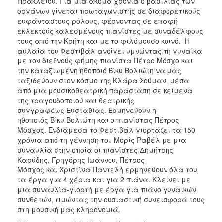
Ηρακλείου. Για μια ακόμα χρονιά ο βασιλιάς των
ΑΝΘΕΚΤΙΚΗ
οργάνων γίνεται πρωταγωνιστής σε διαφορετικούς
ΠΟΛΗ
ευφάνταστους ρόλους, φέρνοντας σε επαφή
εκλεκτούς καλεσμένους πιανίστες με συναδέλφους
τους από την Κρήτη και με το φιλόμουσο κοινό. Η
αυλαία του Φεστιβάλ ανοίγει υμνώντας τη γυναίκα
με τον διεθνούς φήμης πιανίστα Πέτρο Μόσχο και
την καταξιωμένη ηθοποιό Βίκυ Βολιώτη να μας
ταξιδεύουν στον κόσμο της Κλάρα Σούμαν, μέσα
από μια μουσικοθεατρική παράσταση σε κείμενα
της τραγουδοποιού και θεατρικής
συγγραφέως Ευσταθίας. Ερμηνεύουν η
ηθοποιός Βίκυ Βολιώτη και ο πιανίστας Πέτρος
Μόσχος. Ενδιάμεσα το Φεστιβάλ γιορτάζει τα 150
χρόνια από τη γέννηση του Μορίς Ραβέλ με μια
συναυλία στην οποία οι πιανίστες Δημήτρης
Καρύδης, Γρηγόρης Ιωάννου, Πέτρος
Μόσχος και Χριστίνα Παντελή ερμηνεύουν όλα του
τα έργα για 4 χέρια και για 2 πιάνα. Κλείνει με
μια συναυλία-γιορτή με έργα για πιάνο γυναικών
συνθετών, τιμώντας την ουσιαστική συνεισφορά τους
στη μουσική μας κληρονομιά.