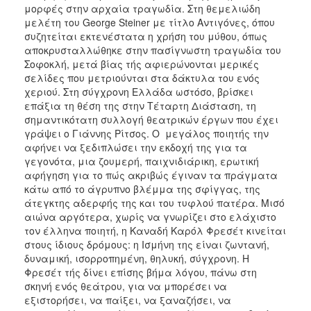
μορφές στην αρχαία τραγωδία. Στη θεμελιώδη
μελέτη του George Steiner με τίτλο Αντιγόνες, όπου
συζητείται εκτενέστατα η χρήση του μύθου, όπως
αποκρυσταλλώθηκε στην πασίγνωστη τραγωδία του
Σοφοκλή, μετά βίας τής αφιερώνονται μερικές
σελίδες που μετριούνται στα δάκτυλα του ενός
χεριού. Στη σύγχρονη Ελλάδα ωστόσο, βρίσκει
επάξια τη θέση της στην Τέταρτη Διάσταση, τη
σημαντικότατη συλλογή θεατρικών έργων που έχει
γράψει ο Γιάννης Ρίτσος. Ο μεγάλος ποιητής την
αφήνει να ξεδιπλώσει την εκδοχή της για τα
γεγονότα, μια ζουμερή, παιχνιδιάρικη, ερωτική
αφήγηση για το πώς ακριβώς έγιναν τα πράγματα
κάτω από το άγρυπνο βλέμμα της σφίγγας, της
άτεγκτης αδερφής της και του τυφλού πατέρα. Μισό
αιώνα αργότερα, χωρίς να γνωρίζει στο ελάχιστο
τον έλληνα ποιητή, η Καναδή Καρόλ Φρεσέτ κινείται
στους ίδιους δρόμους: η Ισμήνη της είναι ζωντανή,
δυναμική, ισορροπημένη, θηλυκή, σύγχρονη. Η
Φρεσέτ τής δίνει επίσης βήμα λόγου, πάνω στη
σκηνή ενός θεάτρου, για να μπορέσει να
εξιστορήσει, να παίξει, να ξαναζήσει, να