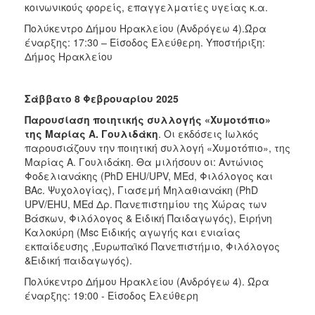
κοινωνικούς φορείς, επαγγελματίες υγείας κ.α.
Πολύκεντρο Δήμου Ηρακλείου (Ανδρόγεω 4).Ώρα
έναρξης: 17:30 – Είσοδος Ελεύθερη. Υποστήριξη:
Δήμος Ηρακλείου
Σάββατο 8 Φεβρουαρίου 2025
Παρουσίαση ποιητικής συλλογής «Χυμοτόπιο»
της Μαρίας Α. Γουλιδάκη
. Οι εκδόσεις Ιωλκός
παρουσιάζουν την ποιητική συλλογή «Χυμοτόπιο», της
Μαρίας Α. Γουλιδάκη. Θα μιλήσουν οι: Αντώνιος
Φοδελιανάκης (PhD EHU/UPV, MEd, Φιλόλογος και
BAc. Ψυχολογίας), Γιασεμή Μηλαθιανάκη (PhD
UPV/EHU, MEd Δρ. Πανεπιστημίου της Χώρας των
Βάσκων, Φιλόλογος & Ειδική Παιδαγωγός), Ειρήνη
Καλοκύρη (Μsc Ειδικής αγωγής και ενιαίας
εκπαίδευσης ,Ευρωπαϊκό Πανεπιστήμιο, Φιλόλογος
&Ειδική παιδαγωγός).
Πολύκεντρο Δήμου Ηρακλείου (Ανδρόγεω 4). Ώρα
έναρξης: 19:00 - Είσοδος Ελεύθερη