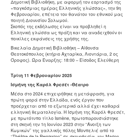
Δημοτική Βιβλιοθήκη, με αφορμή τον εορτασμό της
«παγκόσμιας ημέρας Ελληνικής γλώσσας», την 9η
Φεβρουαρίου, επέτειο του θανάτου του εθνικού μας
ποιητή Διονυσίου Σολωμού.
Σκοπός της εκδήλωσης είναι να προβληθεί η
Ελληνική γλώσσα ως πράξη και να αναδειχθούν οι
ποικίλες εκφάνσεις της χρήσης της.
Βικελαία Δημοτική Βιβλιοθήκη – Αίθουσα
Θεοτοκόπουλος (κτήριο Αχταρίκα, Λιοντάρια, 2 ος
Όροφος). Ώρα Έναρξης: 18:00 – Είσοδος Ελεύθερη
Τρίτη 11 Φεβρουαρίου 2025
Ισμήνη της Καρόλ Φρεσέτ -Θέατρο
Μέσα στο 2024 επιχειρήθηκε η μετάφραση, για
πρώτη φορά στην Ελλάδα, ενός έργου που
προέρχεται από το εξωτερικό αλλά έχει καθαρά
ελληνική θεματολογία. Η Ισμήνη της Καρόλ Φρεσέτ,
με πρωτότυπο τίτλο Ismène, πρωτοπαρουσιάστηκε
στη σκηνή την 1η Ιουνίου 2023 στην ‘‘Άνοιξη των
Κωμικών’’ της γαλλικής πόλης Μονπελιέ από το
‘‘Théâtre de la Remission’’ σε σκηνοθεσία της Marion