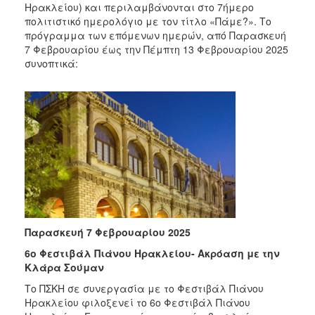
2018
Ηρακλείου) και περιλαμβάνονται στο 7ήμερο
πολιτιστικό ημερολόγιο με τον τίτλο «Πάμε?». Το
2017
πρόγραμμα των επόμενων ημερών, από Παρασκευή
2016
7 Φεβρουαρίου έως την Πέμπτη 13 Φεβρουαρίου 2025
συνοπτικά:
2015
2013
2012
2011
2010
2006
Παρασκευή 7 Φεβρουαρίου 2025
Ο
ΤΟΠΟΣ
6ο Φεστιβάλ Πιάνου Ηρακλείου- Ακρόαση με την
ΜΑΣ
Κλάρα Σούμαν
Το ΠΣΚΗ σε συνεργασία με το Φεστιβάλ Πιάνου
ΠΟΛΙΤΙΣΜΟΣ
Ηρακλείου φιλοξενεί το 6ο Φεστιβάλ Πιάνου