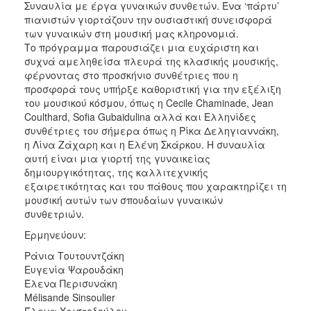
Συναυλία με έργα γυναικών συνθετών. Ένα ‘πάρτυ’
πιανιστών γιορτάζουν την ουσιαστική συνεισφορά
των γυναικών στη μουσική μας κληρονομιά.
Το πρόγραμμα παρουσιάζει μια ευχάριστη και
συχνά αμεληθείσα πλευρά της κλασικής μουσικής,
φέρνοντας στο προσκήνιο συνθέτριες που η
προσφορά τους υπήρξε καθοριστική για την εξέλιξη
του μουσικού κόσμου, όπως η Cecile Chaminade, Jean
Coulthard, Sofia Gubaidulina αλλά και Ελληνίδες
συνθέτριες του σήμερα όπως η Ρίκα Δεληγιαννάκη,
η Λίνα Ζάχαρη και η Ελένη Σκάρκου. Η συναυλία
αυτή είναι μια γιορτή της γυναικείας
δημιουργικότητας, της καλλιτεχνικής
εξαιρετικότητας και του πάθους που χαρακτηρίζει τη
μουσική αυτών των σπουδαίων γυναικών
συνθετριών.
Ερμηνεύουν:
Ράνια Τουτουντζάκη
Ευγενία Ψαρουδάκη
Έλενα Περισυνάκη
Mélisande Sinsoulier
Έλενα Χριστοδούλου