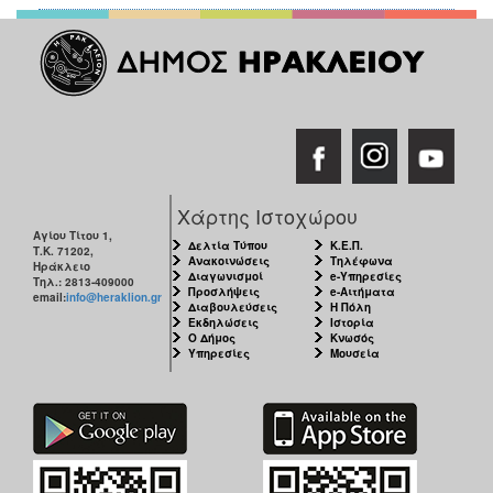
Χάρτης Ιστοχώρου
Αγίου Τίτου 1,
Δελτία Τύπου
Κ.Ε.Π.
Τ.Κ. 71202,
Ανακοινώσεις
Τηλέφωνα
Ηράκλειο
Διαγωνισμοί
e-Υπηρεσίες
Τηλ.: 2813-409000
Προσλήψεις
e-Αιτήματα
email:
info@heraklion.gr
Διαβουλεύσεις
Η Πόλη
Εκδηλώσεις
Ιστορία
Ο Δήμος
Κνωσός
Υπηρεσίες
Μουσεία