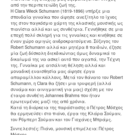
από την περιπετειώδη ζωή της.
Η Clara Wieck Schumann (1819-1896) υπήρξε μια
σπουδαία γυναίκα που άφησε ανεξίτηλο το ίχνος
της στον παγκόσμιο χάρτη της κλασικής μουσικής ως
πιανίστα αλλά και ως συνθέτρια. Γεννήθηκε σε μια
εποχή πολύ σκληρή για τις γυναίκες και κινήθηκε σε
έναν χώρο αμιγώς ανδροκρατούμενο. Σύζυγος του
Robert Schumann αλλά και μητέρα 8 παιδιών, έζησε
μία ζωή δύσκολη διεκδικώντας όμως δυναμικά το
δικαίωμά της να ασκεί αυτό που αγαπά, την Τέχνη
της. Γυναίκα με ατσάλινη θέληση αλλά και
μοναδική ευαισθησία μας άφησε έργα
απαραμίλλου κάλλους. Μετά τον θάνατο του Robert
Schumann, η Clara θα ζήσει μια τρυφερή (αλλά
συνάμα και αινιγματική για μας) σχέση με τον
έταιρο συνθέτη Johannes Brahms που ήταν
ερωτευμένος μαζί της από χρόνια.
Κατά τη διάρκεια της παράστασης ο Πέτρος Μόσχος
θα ερμηνεύσει στο πιάνο, έργα της Κλάρα Σούμαν,
του Ρόμπερτ Σούμαν και του Γιοχάνες Μπράμς.
Συντελεστές: Πιάνο, μουσική επιμέλεια: Πέτρος
Μόσχος