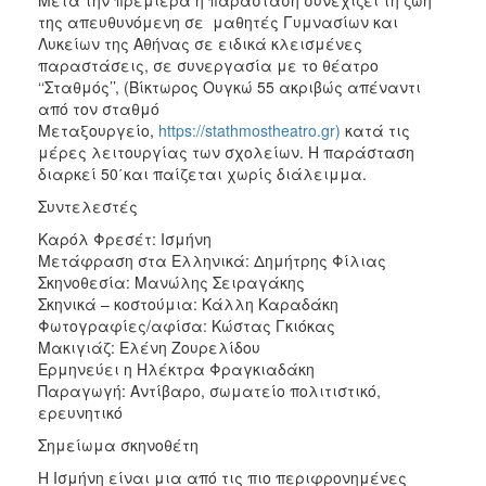
της απευθυνόμενη σε μαθητές Γυμνασίων και
Λυκείων της Αθήνας σε ειδικά κλεισμένες
παραστάσεις, σε συνεργασία με το θέατρο
‘‘Σταθμός’’, (Βίκτωρος Ουγκώ 55 ακριβώς απέναντι
από τον σταθμό
Μεταξουργείο,
https://stathmostheatro.gr)
κατά τις
μέρες λειτουργίας των σχολείων. Η παράσταση
διαρκεί 50΄και παίζεται χωρίς διάλειμμα.
Συντελεστές
Καρόλ Φρεσέτ: Ισμήνη
Μετάφραση στα Ελληνικά: Δημήτρης Φίλιας
Σκηνοθεσία: Μανώλης Σειραγάκης
Σκηνικά – κοστούμια: Κάλλη Καραδάκη
Φωτογραφίες/αφίσα: Κώστας Γκιόκας
Μακιγιάζ: Ελένη Ζουρελίδου
Ερμηνεύει η Ηλέκτρα Φραγκιαδάκη
Παραγωγή: Αντίβαρο, σωματείο πολιτιστικό,
ερευνητικό
Σημείωμα σκηνοθέτη
Η Ισμήνη είναι μια από τις πιο περιφρονημένες