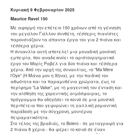
Κυριακή 9 Φεβρουαρίου 2025
Maurice Ravel 150
Με αφορμή την επέτειο 150 χρόνων από τη γέννηση
του μεγάλου Γάλλου συνθέτη, τέσσερις πιανίστες
παρουσιάζουν τα άπαντα έργα του για 2 πιάνα και
τέσσερα χέρια.
Η συναυλία αυτή αποτελεί μια μοναδική μουσική
εμπειρία, που αναδεικνύει το αριστουργηματικό
έργο του Μορίς Ραβέλ για δύο πιάνα και τέσσερα
χέρια. Από την αρχή της συναυλίας, το "Ma Mère
l'Oye" (Η Μάνα μου η Χήνα), με την παιδική του
αθωότητα και τα παραμυθένια χρώματα, έως το
περίφημο "La Valse", με τη μαγευτική του ένταση και
την αίσθηση της χορευτικής ατμόσφαιρας, το
πρόγραμμα θα οδηγήσει το κοινό σε μια μουσική
περιπέτεια που γεφυρώνει τη γαλλική ρομαντική
παράδοση με την σύγχρονη, μοντέρνα
πειραματικότητα.
Στο τέλος της βραδιάς, το Bolero - σε μεταγραφή για
2 πιάνα 8 χέρια - θα φέρει το κοινό σε έναν