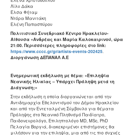
Λίλυ Δάκα
Έλσα Φήταμ
Ντόρα Μανιτάκη
Ελένη Παπασπύρου
Πολιτιστικό Συνεδριακό Κέντρο Ηρακλείου-
Αίθουσα «Ανδρέας και Μαρία Καλοκαιρινού, ώρα
21:00. Περισσότερες πληροφορίες στο
link
:
https://www.cccc.gr/gr/artists-events-202425
.
Διοργάνωση ΔΕΠΑΝΑΛ Α.Ε
Ενημερωτική εκδήλωση με θέμα: «Επιληψία
Νεανικής Ηλικίας – Υπάρχει Πρόληψη μετά τη
Διάγνωση;»
Στην εκδήλωση η οποία διοργανώνεται από την
Αντιδημαρχία Εθελοντισμού του Δήμου Ηρακλείου
και από την Εντεταλμένη Σύμβουλο για θέματα
Πρόληψης στο Νεανικό Πληθυσμό Παιδίατρο,
Παιδονευρολόγο, Επιληπτολόγο MD, MSc, PhD
Πελαγία Βοργιά, διακεκριμένοι επιστήμονες θα
μιλήσουν για την επιληψία, μια από τις πιο συχνές