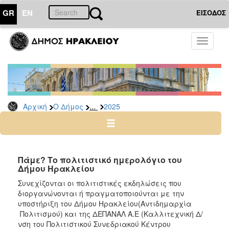
GR
EN
ΕΙΣΟΔΟΣ
Ο
Toggle
ΔΗΜΟΣ
navigati
Δελτία
Τύπου
Αρχείο
...
Αρχική
Ο Δήμος
2025
2026
2025
2024
2023
Πάμε? Το πολιτιστικό ημερολόγιο του
Δήμου Ηρακλείου
2022
Συνεχίζονται οι πολιτιστικές εκδηλώσεις που
2021
διοργανώνονται ή πραγματοποιούνται με την
2020
υποστήριξη του Δήμου Ηρακλείου(Αντιδημαρχία
Πολιτισμού) και της ΔΕΠΑΝΑΛ Α.Ε (Καλλιτεχνική Δ/
2019
νση του Πολιτιστικού Συνεδριακού Κέντρου