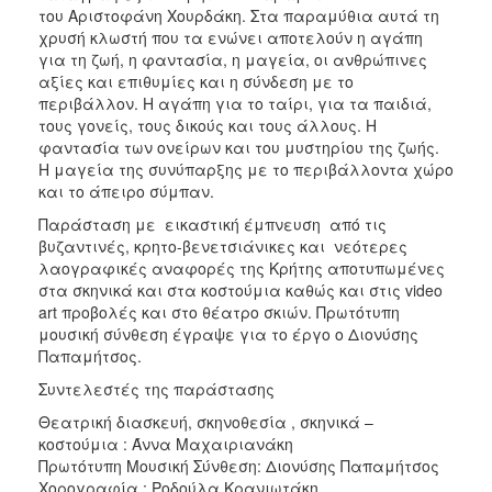
του Αριστοφάνη Χουρδάκη. Στα παραμύθια αυτά τη
χρυσή κλωστή που τα ενώνει αποτελούν η αγάπη
για τη ζωή, η φαντασία, η μαγεία, οι ανθρώπινες
αξίες και επιθυμίες και η σύνδεση με το
περιβάλλον. Η αγάπη για το ταίρι, για τα παιδιά,
τους γονείς, τους δικούς και τους άλλους. Η
φαντασία των ονείρων και του μυστηρίου της ζωής.
Η μαγεία της συνύπαρξης με το περιβάλλοντα χώρο
και το άπειρο σύμπαν.
Παράσταση με εικαστική έμπνευση από τις
βυζαντινές, κρητο-βενετσιάνικες και νεότερες
λαογραφικές αναφορές της Κρήτης αποτυπωμένες
στα σκηνικά και στα κοστούμια καθώς και στις video
art προβολές και στο θέατρο σκιών. Πρωτότυπη
μουσική σύνθεση έγραψε για το έργο ο Διονύσης
Παπαμήτσος.
Συντελεστές της παράστασης
Θεατρική διασκευή, σκηνοθεσία , σκηνικά –
κοστούμια : Άννα Μαχαιριανάκη
Πρωτότυπη Μουσική Σύνθεση: Διονύσης Παπαμήτσος
Χορογραφία : Ροδούλα Κρανιωτάκη