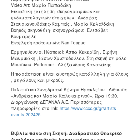
Video Art: Μαρία Παπαδάκη
Εικαστική εκτέλεση σκηνογραφικών και
ενδυματολογικών στοιχείων : Ανδρέας
Σταυριανουδάκης-Καμπάς , Μαρία Κελαϊδάκη
Βοηθός σκηνοθέτη- σκηνογράφου: Ελισάβετ
Κουμαρέλη
Εκτέλεση κοστουμιών: Nan Teague
Ερμηνεύουν οι Ηθοποιοί: Άσπα Κεκερίδη , Ειρήνη
Μαυρικάκη , Ιάσων Χριστοδούλου. Στη σκηνή σε ρόλο
Μουσικού -Performer : Αλέξανδρος Κανακάκης
Η παράσταση είναι αυστηρώς κατάλληλη για όλους
, μεγάλους και μικρούς.
Πολιτιστικό Συνεδριακό Κέντρο Ηρακλείου - Αίθουσα
«Ανδρέας και Μαρία Καλοκαιρινού». Ώρα 19:30.
Διοργάνωση ΔΕΠΑΝΑΛ Α.Ε. Περισσότερες
πληροφορίες στο link:
https://www.cccc.gr/gr/artists-
events-202425
Βιβλία πάνω στη Σκηνή: Διαδραστικό Θεατρικό
Αναλόγιο παιδικής λογοτεχνίας
με την