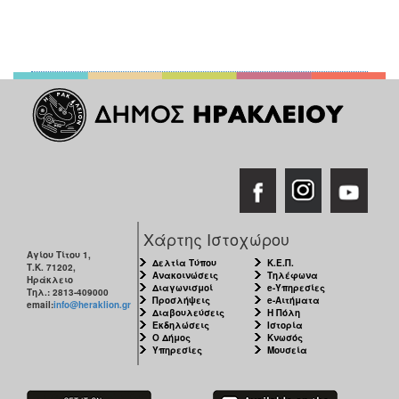
Χάρτης Ιστοχώρου
Αγίου Τίτου 1,
Δελτία Τύπου
Κ.Ε.Π.
Τ.Κ. 71202,
Ανακοινώσεις
Τηλέφωνα
Ηράκλειο
Διαγωνισμοί
e-Υπηρεσίες
Τηλ.: 2813-409000
Προσλήψεις
e-Αιτήματα
email:
info@heraklion.gr
Διαβουλεύσεις
Η Πόλη
Εκδηλώσεις
Ιστορία
Ο Δήμος
Κνωσός
Υπηρεσίες
Μουσεία