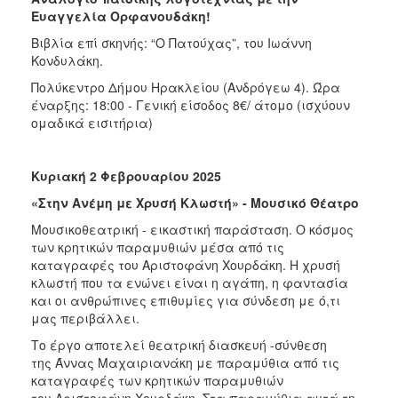
Ευαγγελία Ορφανουδάκη!
Βιβλία επί σκηνής: “Ο Πατούχας”, του Ιωάννη
Κονδυλάκη.
Πολύκεντρο Δήμου Ηρακλείου (Ανδρόγεω 4). Ώρα
έναρξης: 18:00 - Γενική είσοδος 8€/ άτομο (ισχύουν
ομαδικά εισιτήρια)
Κυριακή 2 Φεβρουαρίου 2025
«Στην Ανέμη με Χρυσή Κλωστή» - Μουσικό Θέατρο
Μουσικοθεατρική - εικαστική παράσταση. Ο κόσμος
των κρητικών παραμυθιών μέσα από τις
καταγραφές του Αριστοφάνη Χουρδάκη. Η χρυσή
κλωστή που τα ενώνει είναι η αγάπη, η φαντασία
και οι ανθρώπινες επιθυμίες για σύνδεση με ό,τι
μας περιβάλλει.
Το έργο αποτελεί θεατρική διασκευή -σύνθεση
της Άννας Μαχαιριανάκη με παραμύθια από τις
καταγραφές των κρητικών παραμυθιών
του Αριστοφάνη Χουρδάκη. Στα παραμύθια αυτά τη