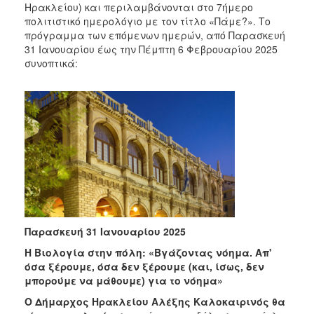
2018
Ηρακλείου) και περιλαμβάνονται στο 7ήμερο
πολιτιστικό ημερολόγιο με τον τίτλο «Πάμε?». Το
2017
πρόγραμμα των επόμενων ημερών, από Παρασκευή
2016
31 Ιανουαρίου έως την Πέμπτη 6 Φεβρουαρίου 2025
συνοπτικά:
2015
2013
2012
2011
2010
2006
Παρασκευή 31 Ιανουαρίου 2025
Ο
ΤΟΠΟΣ
Η Βιολογία στην πόλη: «Βγάζοντας νόημα. Απ'
ΜΑΣ
όσα ξέρουμε, όσα δεν ξέρουμε (και, ίσως, δεν
μπορούμε να μάθουμε) για το νόημα»
ΠΟΛΙΤΙΣΜΟΣ
Ο Δήμαρχος Ηρακλείου Αλέξης Καλοκαιρινός θα