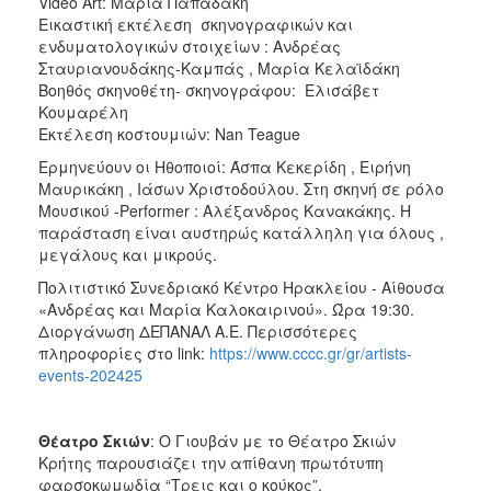
Video Art: Μαρία Παπαδάκη
Εικαστική εκτέλεση σκηνογραφικών και
ενδυματολογικών στοιχείων : Ανδρέας
Σταυριανουδάκης-Καμπάς , Μαρία Κελαϊδάκη
Βοηθός σκηνοθέτη- σκηνογράφου: Ελισάβετ
Κουμαρέλη
Εκτέλεση κοστουμιών: Nan Teague
Ερμηνεύουν οι Ηθοποιοί: Άσπα Κεκερίδη , Ειρήνη
Μαυρικάκη , Ιάσων Χριστοδούλου. Στη σκηνή σε ρόλο
Μουσικού -Performer : Αλέξανδρος Κανακάκης. Η
παράσταση είναι αυστηρώς κατάλληλη για όλους ,
μεγάλους και μικρούς.
Πολιτιστικό Συνεδριακό Κέντρο Ηρακλείου - Αίθουσα
«Ανδρέας και Μαρία Καλοκαιρινού». Ώρα 19:30.
Διοργάνωση ΔΕΠΑΝΑΛ Α.Ε. Περισσότερες
πληροφορίες στο link:
https://www.cccc.gr/gr/artists-
events-202425
Θέατρο Σκιών
: Ο Γιουβάν με το Θέατρο Σκιών
Κρήτης παρουσιάζει την απίθανη πρωτότυπη
φαρσοκωμωδία “Τρεις και ο κούκος”.