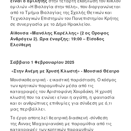
είναι ο ομιλητής
στην τέταρτη εκδήλωση του κύκλου
ΑΝΘΕΚΤΙΚΗ
ομιλιών «Η Βιολογία στην πόλη», που διοργανώνεται
ΠΟΛΗ
από το Τμήμα Βιολογίας της Σχολής Θετικών και
Τεχνολογικών Επιστημών του Πανεπιστημίου Κρήτης
σε συνεργασία με το Δήμο Ηρακλείου.
Αίθουσα «Μανόλης Καρέλλης» (2 ος Όροφος
Ανδρόγεω 2).
Ώρα έναρξης: 19:00 – Είσοδος
Ελεύθερη
Σάββατο 1 Φεβρουαρίου 2025
«Στην Ανέμη με Χρυσή Κλωστή» - Μουσικό Θέατρο
Μουσικοθεατρική - εικαστική παράσταση. Ο κόσμος
των κρητικών παραμυθιών μέσα από τις
καταγραφές του Αριστοφάνη Χουρδάκη. Η χρυσή
κλωστή που τα ενώνει είναι η αγάπη, η φαντασία
και οι ανθρώπινες επιθυμίες για σύνδεση με ό,τι
μας περιβάλλει.
Το έργο αποτελεί θεατρική διασκευή -σύνθεση
της Άννας Μαχαιριανάκη με παραμύθια από τις
καταγραφές των κρητικών παραμυθιών