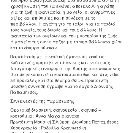
χρυσή κλωστή που τα ενώνει αποτελούν η αγάπη
για τη ζωή, η φαντασία, η μαγεία, οι ανθρώπινες
αξίες και επιθυμίες και η σύνδεση με το
περιβάλλον. Η αγάπη για το ταίρι, για τα παιδιά,
τους γονείς, τους δικούς και τους άλλους. Η
φαντασία των ονείρων και του μυστηρίου της ζωής.
Η μαγεία της συνύπαρξης με το περιβάλλοντα χώρο
και το άπειρο σύμπαν.
Παράσταση με εικαστική έμπνευση από τις
βυζαντινές, κρητο-βενετσιάνικες και νεότερες
λαογραφικές αναφορές της Κρήτης αποτυπωμένες
στα σκηνικά και στα κοστούμια καθώς και στις video
art προβολές και στο θέατρο σκιών. Πρωτότυπη
μουσική σύνθεση έγραψε για το έργο ο Διονύσης
Παπαμήτσος.
Συντελεστές της παράστασης
Θεατρική διασκευή, σκηνοθεσία , σκηνικά –
κοστούμια : Άννα Μαχαιριανάκη
Πρωτότυπη Μουσική Σύνθεση: Διονύσης Παπαμήτσος
Χορογραφία : Ροδούλα Κρανιωτάκη