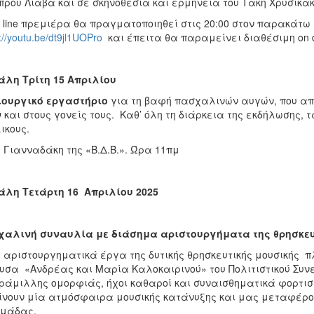
ρου Λιάβα και σε σκηνοθεσία και ερμηνεία του Τάκη Χρυσικά
 line πρεμιέρα θα πραγματοποιηθεί στις 20:00 στον παρακάτω
://youtu.be/dt9jl1UOPro
και έπειτα θα παραμείνει διαθέσιμη on d
λη Τρίτη 15 Απριλίου
ιουργικό εργαστήριο
για τη βαφή πασχαλινών αυγών, που απ
ν
και στους γονείς τους. Καθ’ όλη τη διάρκεια της εκδήλωσης, 
ικους.
 Γιανναδάκη της «Β.Δ.Β.». Ώρα 11πμ
λη Τετάρτη 16 Απριλίου 2025
χαλινή συναυλία με διάσημα αριστουργήματα της θρησκευ
 αριστουργηματικά έργα της δυτικής θρησκευτικής μουσικής 
υσα «Ανδρέας και Μαρία Καλοκαιρινού» του Πολιτιστικού Συν
άμιλλης ομορφιάς, ήχοι καθαροί και συναισθηματικά φορτισ
νουν μία ατμόσφαιρα μουσικής κατάνυξης και μας μεταφέρου
ομάδας.