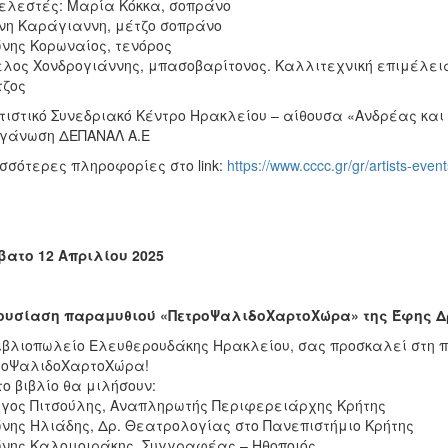
ελεστές: Μαρία Κόκκα, σοπράνο
νη Καράγιαννη, μέτζο σοπράνο
νης Κορωναίος, τενόρος
λος Χονδρογιάννης, μπασοβαρίτονος. Καλλιτεχνική επιμέλεια
τζος
τιστικό Συνεδριακό Κέντρο Ηρακλείου – αίθουσα «Ανδρέας και
γάνωση ΔΕΠΑΝΑΛ Α.Ε
σσότερες πληροφορίες στο link:
https://www.cccc.gr/gr/artists-eve
ατο 12 Απριλίου 2025
ουσίαση παραμυθιού «ΠετροΨαλιδοΧαρτοΧώρα» της Έφης Δ
ιβλιοπωλείο Ελευθερουδάκης Ηρακλείου, σας προσκαλεί στη 
ροΨαλιδοΧαρτοΧώρα!
το βιβλίο θα μιλήσουν:
γος Πιτσούλης, Αναπληρωτής Περιφερειάρχης Κρήτης
νης Ηλιάδης, Δρ. Θεατρολογίας στο Πανεπιστήμιο Κρήτης
νης Καλομοιράκης, Συγγραφέας – Ηθοποιός