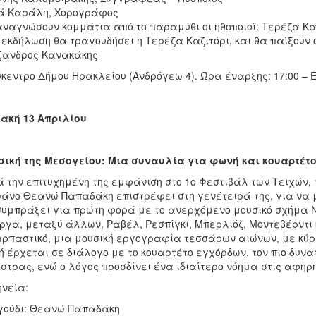
ά Καράλη, Χορογράφος
ναγνώσουν κομμάτια από το παραμύθι οι ηθοποιοί: Τερέζα Κα
 εκδήλωση θα τραγουδήσει η Τερέζα Καζιτόρι, και θα παίξουν 
ξανδρος Κανακάκης
κεντρο Δήμου Ηρακλείου (Ανδρόγεω 4). Ώρα έναρξης: 17:00 –
ακή 13 Απριλίου
ική της Μεσογείου: Μια συναυλία για φωνή και κουαρτέτ
 την επιτυχημένη της εμφάνιση στο 1ο Φεστιβάλ των Τειχών, 
άνο Θεανώ Παπαδάκη επιστρέφει στη γενέτειρά της, για να μ
υμπράξει για πρώτη φορά με το ανερχόμενο μουσικό σχήμα Ν
ργα, μεταξύ άλλων, Ραβέλ, Ρεσπίγκι, Μπερλιόζ, Μοντεβέρντι κ
ρπαστικό, μια μουσική εργογραφία τεσσάρων αιώνων, με κύρι
 έρχεται σε διάλογο με το κουαρτέτο εγχόρδων, τον πιο δυν
στρας, ενώ ο λόγος προσδίνει ένα ιδιαίτερο νόημα στις αφηρ
νεία:
γούδι: Θεανώ Παπαδάκη