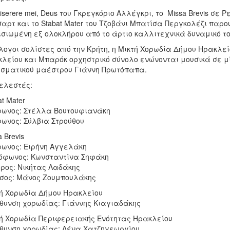
iserere mei, Deus του Γκρεγκόριο Αλλέγκρι, το Missa Brevis σ
αρτ και το Stabat Mater του Τζοβάνι Μπατίσα Περγκολέζι πα
σιωμένη εξ ολοκλήρου από το άρτιο καλλιτεχνικά δυναμικό το
λογοι σολίστες από την Κρήτη, η Μικτή Χορωδία Δήμου Ηρακλε
λείου και Μπαρόκ ορχηστρικό σύνολο ενώνονται μουσικά σε μί
σματικού μαέστρου Γιάννη Πρωτόπαπα.
ελεστές:
at Mater
ωνος: Στέλλα Βουτουφιανάκη
ωνος: Σύλβια Στρούθου
 Brevis
ωνος: Ειρήνη Αγγελάκη
όφωνος: Κωνσταντίνα Σηφάκη
ρος: Νικήτας Λαδάκης
σος: Μάνος Ζουμπουλάκης
ή Χορωδία Δήμου Ηρακλείου
θυνση χορωδίας: Γιάννης Κιαγιαδάκης
ή Χορωδία Περιφερειακής Ενότητας Ηρακλείου
θυνση χορωδίας: Λένα Χατζηγεωργίου