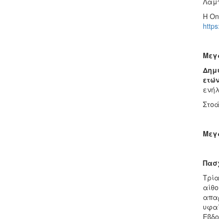
Λάμπ
Η On
https
Μεγά
Δημ
ετώ
ενήλ
Στοά
Μεγά
Πασ
Τρία
αίθο
απαρ
υφαί
Εβδ