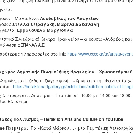
ης χάνει τη ζωή του και η μάνα του αφηγείται σπαρακτικά την
ηνεία:
ούδι – Μαντολίνο:
Λουδοβίκος των Ανωγείων
ούδι:
Στέλλα Σειραγάκη, Μαρίνα Δακανάλη
γγελία:
Εμμανουέλα Μαργιούλα
τιστικό Συνεδριακό Κέντρο Ηρακλείου – αίθουσα «Ανδρέας και
γάνωση ΔΕΠΑΝΑΛ Α.Ε
σσότερες πληροφορίες στο link:
https://www.cccc.gr/gr/artists-eve
χώρος Δημοτικής Πινακοθήκης Ηρακλείου – Χρυσοστόμου 8
ληρώνεται η έκθεση ζωγραφικής: «Χρώματα της Φαντασίας» τ
δεσμο:
https://heraklionartgallery.gr/exhibitions/exibition-colors-of-imagi
 λειτουργίας: Δευτέρα – Παρασκευή 10:00 με 14:00 και 18:00 
δος Ελεύθερη
ιακός Πολιτισμός –
Heraklion
Arts
and
Culture
on
YouTube
ine
Πρεμιέρα:
Τα «Κατά Μάρκον …» μια Ρεμπέτικη Λειτουργία 