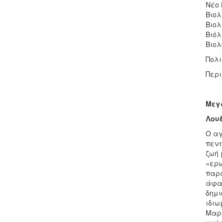
Νέο 
Βιολ
Βιολ
Βιόλ
Βιολ
Πολι
Περι
Μεγ
Λουδ
O αγ
πεντ
ζωή 
«ερω
παρά
άφατ
δημι
ιδιω
Μαργ