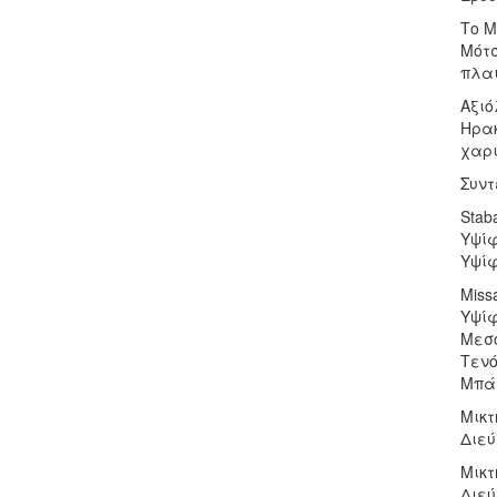
Το M
Μότσ
πλαι
Αξιό
Ηρακ
χαρι
Συντ
Stab
Υψίφ
Υψίφ
Missa
Υψίφ
Μεσ
Τενό
Μπά
Μικτ
Διεύ
Μικτ
Διεύ