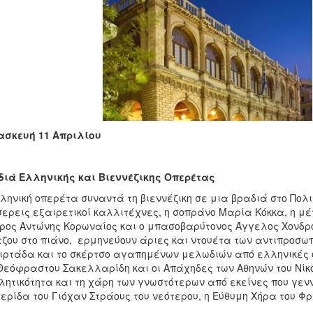
ασκευή 11 Απριλίου
ιά Ελληνικής και Βιεννέζικης Οπερέτας
ληνική οπερέτα συναντά τη βιεννέζικη σε μια βραδιά στο Πολι
ερεις εξαιρετικοί καλλιτέχνες, η σοπράνο Μαρία Κόκκα, η μέ
ρος Αντώνης Κορωναίος και ο μπασοβαρύτονος Άγγελος Χονδρο
ζου στο πιάνο, ερμηνεύουν άριες και ντουέτα των αντιπροσωπ
ιρτάδα και το σκέρτσο αγαπημένων μελωδιών από ελληνικές 
Θεόφραστου Σακελλαρίδη και οι Απάχηδες των Αθηνών του Νί
λητικότητα και τη χάρη των γνωστότερων από εκείνες που γεν
ερίδα του Γιόχαν Στράους του νεότερου, η Εύθυμη Χήρα του Φρ