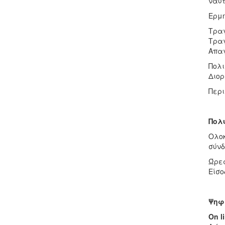
ναύτ
Ερμ
Τραγ
Τραγ
Απα
Πολι
Διορ
Περι
Πολυ
Ολοκ
σύν
Ώρες
Είσο
Ψηφ
On
l