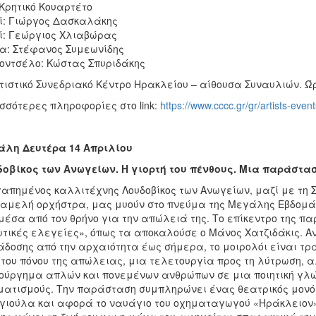
Κρητικό Κουαρτέτο
ί: Γιώργος Δασκαλάκης
ί: Γεώργιος Χλιαβώρας
α: Στέφανος Συμεωνίδης
οντσέλο: Κώστας Σπυριδάκης
τιστικό Συνεδριακό Κέντρο Ηρακλείου – αίθουσα Συναυλιών. Ώ
σσότερες πληροφορίες στο link:
https://www.cccc.gr/gr/artists-eve
άλη Δευτέρα 14 Απριλίου
οβίκος των Ανωγείων. Η γιορτή του πένθους. Μια παράστα
απημένος καλλιτέχνης Λουδοβίκος των Ανωγείων, μαζί με τη
αμελή ορχήστρα, μας μυούν στο πνεύμα της Μεγάλης Εβδομά
μέσα από τον θρήνο για την απώλειά της. Το επίκεντρο της πα
τικές ελεγείες», όπως τα αποκαλούσε ο Μάνος Χατζιδάκις. Α
δοσης από την αρχαιότητα έως σήμερα, το μοιρολόι είναι τραγ
ου πόνου της απώλειας, μια τελετουργία προς τη λύτρωση, α
ούργημα απλών και πονεμένων ανθρώπων σε μια ποιητική γλώ
ματισμούς. Την παράσταση συμπληρώνει ένας θεατρικός μον
ιούλα και αφορά το ναυάγιο του οχηματαγωγού «Ηράκλειον»