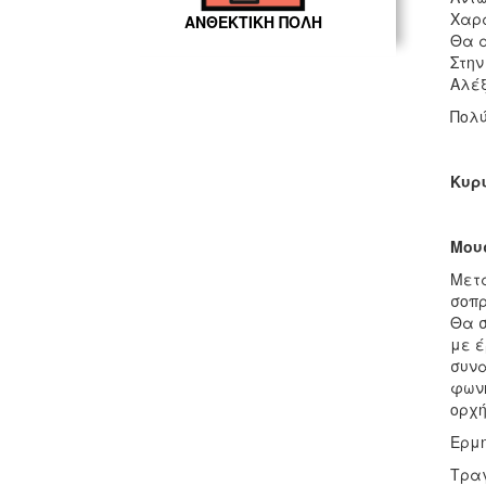
Χαρ
ΑΝΘΕΚΤΙΚΗ ΠΟΛΗ
Θα α
Στην
Αλέ
Πολύ
Κυρι
Μουσ
Μετά
σοπρ
Θα σ
με έ
συνα
φωνή
ορχή
Ερμη
Τρα