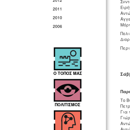
2012
Συντ
Ειρή
2011
Αντώ
2010
Άγγε
Μόρ
2006
Πολι
Διορ
Περι
Ο ΤΟΠΟΣ ΜΑΣ
Σάββ
Παρ
Το Β
ΠΟΛΙΤΙΣΜΟΣ
Πετ
Για 
Γιώρ
Αντώ
Αντώ