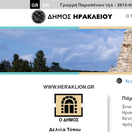
GR
EN
Γραμμή Παραπόνων τηλ : 2813-4
Ο 
Αρχ
WWW.HERAKLION.GR
Πάμ
Συνε
Ηρακ
Κέντ
Ο ΔΗΜΟΣ
πρόγ
Δελτία Τύπου