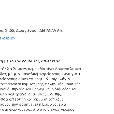
ρα 21:00. Διοργάνωση ΔΕΠΑΝΑΛ Α.Ε
nts-202425
ση με το τραγούδι της απώλειας
 Στέλλα Σειραγάκη, τη Μαρίνα Δακανάλη και
δας με μια μοναδική παράσταση-ύμνο για τη
ράστασης είναι τα κρητικά μοιρολόγια, οι
ναπόσπαστο κομμάτι της ελληνικής μουσικής
ούδι πηγαίο και θρηνητικό, η διέξοδος του
λλά και τραγούδι βαθιάς αγάπης,
σσα απέριττη και γεμάτη τοπικούς
όλογος που ερμηνεύει η Εμμανουέλα
 στη φαλκονέρα, στο οποίο ένας νεαρός