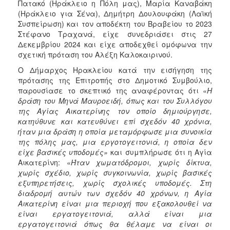
Πατακό (Ηράκλειο η Πόλη μας), Μαρία Καναβάκη
ΑΝΘΕΚΤΙΚΗ
(Ηράκλειο για Σένα), Δημήτρη Δουλουφάκη (Λαϊκή
ΠΟΛΗ
Συσπείρωση) και τον αποδέκτη του Βραβείου το 2023
Στέφανο Τραχανά, είχε συνεδριάσει στις 27
Δεκεμβρίου 2024 και είχε αποδεχθεί ομόφωνα την
σχετική πρόταση του Αλέξη Καλοκαιρινού.
Ο Δήμαρχος Ηρακλείου κατά την εισήγηση της
πρότασης της Επιτροπής στο Δημοτικό Συμβούλιο,
παρουσίασε το σκεπτικό της αναφέροντας ότι «
Η
δράση του Μηνά Μαυροειδή, όπως και του Συλλόγου
της Αγίας Αικατερίνης τον οποίο δημιούργησε,
κατηύθυνε και κατευθύνει επί σχεδόν 40 χρόνια,
ήταν μια δράση η οποία μεταμόρφωσε μια συνοικία
της πόλης μας, μια εργοτογειτονιά, η οποία δεν
είχε βασικές υποδομές»
και συμπλήρωσε ότι η Αγία
Αικατερίνη: «
Ήταν χωματόδρομοι, χωρίς δίκτυα,
χωρίς σχέδιο, χωρίς συγκοινωνία, χωρίς βασικές
εξυπηρετήσεις, χωρίς σχολικές υποδομές. Στη
διαδρομή αυτών των σχεδόν 40 χρόνων, η Αγία
Αικατερίνη είναι μια περιοχή που εξακολουθεί να
είναι εργατογειτονιά, αλλά είναι μια
εργατογειτονιά όπως θα θέλαμε να είναι οι