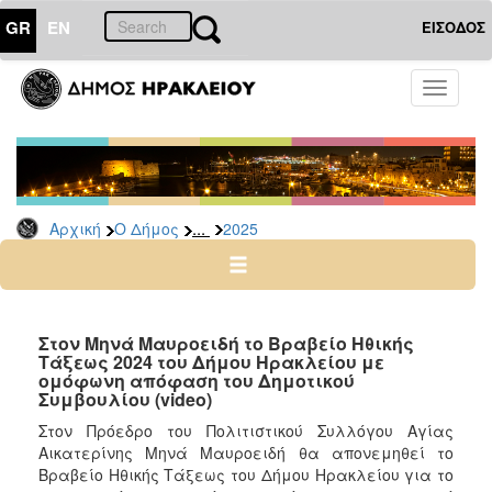
GR
EN
ΕΙΣΟΔΟΣ
Ο
Toggle
ΔΗΜΟΣ
navigati
Δελτία
Τύπου
Αρχείο
...
Αρχική
Ο Δήμος
2025
2026
2025
2024
2023
Στον Μηνά Μαυροειδή το Βραβείο Ηθικής
Τάξεως 2024 του Δήμου Ηρακλείου με
2022
ομόφωνη απόφαση του Δημοτικού
2021
Συμβουλίου (video)
2020
Στον Πρόεδρο του Πολιτιστικού Συλλόγου Αγίας
Αικατερίνης Μηνά Μαυροειδή θα απονεμηθεί το
2019
Βραβείο Ηθικής Τάξεως του Δήμου Ηρακλείου για το