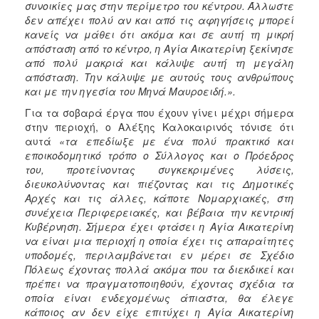
συνοικίες μας στην περίμετρο του κέντρου. Άλλωστε
δεν απέχει πολύ αν και από τις αφηγήσεις μπορεί
κανείς να μάθει ότι ακόμα και σε αυτή τη μικρή
απόσταση από το κέντρο, η Αγία Αικατερίνη ξεκίνησε
από πολύ μακριά και κάλυψε αυτή τη μεγάλη
απόσταση. Την κάλυψε με αυτούς τους ανθρώπους
και με την ηγεσία του Μηνά Μαυροειδή.».
Για τα σοβαρά έργα που έχουν γίνει μέχρι σήμερα
στην περιοχή, ο Αλέξης Καλοκαιρινός τόνισε ότι
αυτά
«τα επεδίωξε με ένα πολύ πρακτικό και
εποικοδομητικό τρόπο ο Σύλλογος και ο Πρόεδρος
του, προτείνοντας συγκεκριμένες λύσεις,
διευκολύνοντας και πιέζοντας και τις Δημοτικές
Αρχές και τις άλλες, κάποτε Νομαρχιακές, στη
συνέχεια Περιφερειακές, και βέβαια την κεντρική
Κυβέρνηση. Σήμερα έχει φτάσει η Αγία Αικατερίνη
να είναι μια περιοχή η οποία έχει τις απαραίτητες
υποδομές, περιλαμβάνεται εν μέρει σε Σχέδιο
Πόλεως έχοντας πολλά ακόμα που τα διεκδικεί και
πρέπει να πραγματοποιηθούν, έχοντας σχέδια τα
οποία είναι ενδεχομένως άπιαστα, θα έλεγε
κάποιος αν δεν είχε επιτύχει η Αγία Αικατερίνη