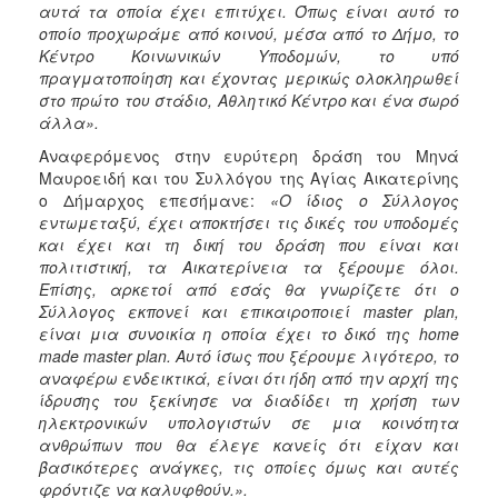
αυτά τα οποία έχει επιτύχει. Όπως είναι αυτό το
οποίο προχωράμε από κοινού, μέσα από το Δήμο, το
Κέντρο Κοινωνικών Υποδομών, το υπό
πραγματοποίηση και έχοντας μερικώς ολοκληρωθεί
στο πρώτο του στάδιο, Αθλητικό Κέντρο και ένα σωρό
άλλα».
Αναφερόμενος στην ευρύτερη δράση του Μηνά
Μαυροειδή και του Συλλόγου της Αγίας Αικατερίνης
ο Δήμαρχος επεσήμανε:
«Ο ίδιος ο Σύλλογος
εντωμεταξύ, έχει αποκτήσει τις δικές του υποδομές
και έχει και τη δική του δράση που είναι και
πολιτιστική, τα Αικατερίνεια τα ξέρουμε όλοι.
Επίσης,
αρκετοί από εσάς θα γνωρίζετε ότι ο
Σύλλογος εκπονεί και επικαιροποιεί master plan,
είναι μια συνοικία η οποία έχει το δικό της home
made master plan. Αυτό ίσως που ξέρουμε λιγότερο, το
αναφέρω ενδεικτικά, είναι ότι ήδη από την αρχή της
ίδρυσης του ξεκίνησε να διαδίδει τη χρήση των
ηλεκτρονικών υπολογιστών σε μια κοινότητα
ανθρώπων που θα έλεγε κανείς ότι είχαν και
βασικότερες ανάγκες, τις οποίες όμως και αυτές
φρόντιζε να καλυφθούν.».