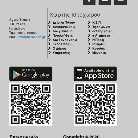
Χάρτης Ιστοχώρου
Αγίου Τίτου 1,
Δελτία Τύπου
Κ.Ε.Π.
Τ.Κ. 71202,
Ανακοινώσεις
Τηλέφωνα
Ηράκλειο
Διαγωνισμοί
e-Υπηρεσίες
Τηλ.: 2813-409000
Προσλήψεις
e-Αιτήματα
email:
info@heraklion.gr
Διαβουλεύσεις
Η Πόλη
Εκδηλώσεις
Ιστορία
Ο Δήμος
Κνωσός
Υπηρεσίες
Μουσεία
Επικοινωνία
Copyright © 2026