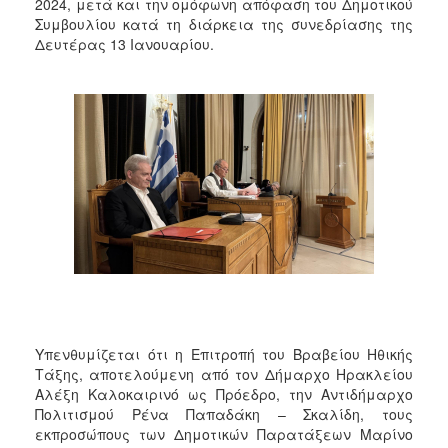
2018
2024, μετά και την ομόφωνη απόφαση του Δημοτικού
Συμβουλίου κατά τη διάρκεια της συνεδρίασης της
2017
Δευτέρας 13 Ιανουαρίου.
2016
2015
2013
2012
2011
2010
2006
Ο
Υπενθυμίζεται ότι η Επιτροπή του Βραβείου Ηθικής
ΤΟΠΟΣ
ΜΑΣ
Τάξης, αποτελούμενη από τον Δήμαρχο Ηρακλείου
Αλέξη Καλοκαιρινό ως Πρόεδρο, την Αντιδήμαρχο
Πολιτισμού Ρένα Παπαδάκη – Σκαλίδη, τους
ΠΟΛΙΤΙΣΜΟΣ
εκπροσώπους των Δημοτικών Παρατάξεων Μαρίνο