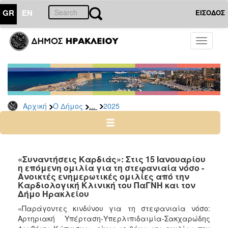
GR
EN
ΕΙΣΟΔΟΣ
Ο
Toggle
ΔΗΜΟΣ
navigati
Δελτία
Τύπου
Αρχείο
...
Αρχική
Ο Δήμος
2025
2026
2025
2024
2023
«Συναντήσεις Καρδιάς»: Στις 15 Ιανουαρίου
η επόμενη ομιλία για τη στεφανιαία νόσο -
2022
Ανοικτές ενημερωτικές ομιλίες από την
2021
Καρδιολογική Κλινική του ΠαΓΝΗ και τον
Δήμο Ηρακλείου
2020
«Παράγοντες κινδύνου για τη στεφανιαία νόσο:
2019
Αρτηριακή Υπέρταση-Υπερλιπιδαιμία-Σακχαρώδης