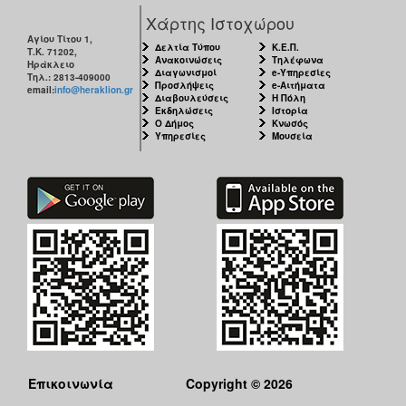
Χάρτης Ιστοχώρου
Αγίου Τίτου 1,
Δελτία Τύπου
Κ.Ε.Π.
Τ.Κ. 71202,
Ανακοινώσεις
Τηλέφωνα
Ηράκλειο
Διαγωνισμοί
e-Υπηρεσίες
Τηλ.: 2813-409000
Προσλήψεις
e-Αιτήματα
email:
info@heraklion.gr
Διαβουλεύσεις
Η Πόλη
Εκδηλώσεις
Ιστορία
Ο Δήμος
Κνωσός
Υπηρεσίες
Μουσεία
Επικοινωνία
Copyright © 2026